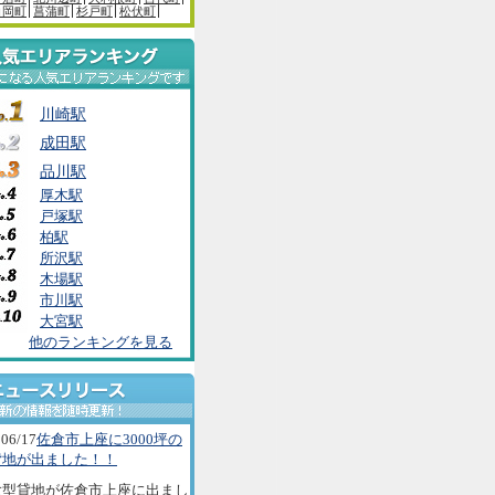
白岡町
菖蒲町
杉戸町
松伏町
川崎駅
成田駅
品川駅
厚木駅
戸塚駅
柏駅
所沢駅
木場駅
市川駅
大宮駅
他のランキングを見る
06/17
佐倉市上座に3000坪の
貸地が出ました！！
大型貸地が佐倉市上座に出まし