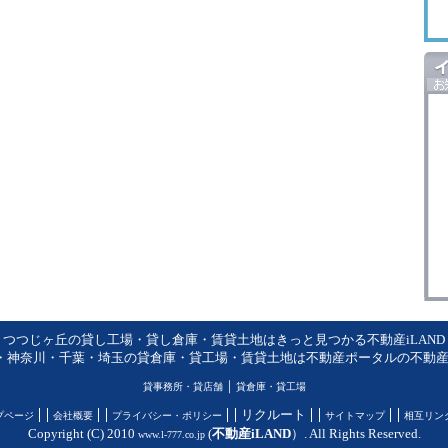
つつじヶ丘の貸し工場・貸し倉庫・賃貸土地はきっと見つかる不動産iLAND
・神奈川・千葉・埼玉の貸倉庫・貸工場・賃貸土地は不動産ポータルの不動産iL
｜
貸事務所・貸店舗
貸倉庫・貸工場
リクルート
プページ
会社概要
プライバシー・ポリシー
サイトマップ
相互リン
Copyright (C) 2010
(
不動産iLAND
）. All Rights Reserved.
www.l-777.co.jp