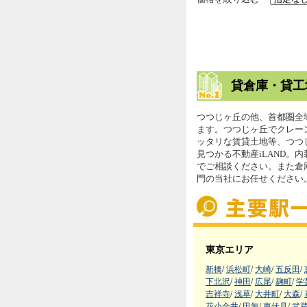
貸倉庫・貸工
つつじヶ丘の他、首都圏全
ます。つつじヶ丘でクレー
ッタリな賃貸土地等、つつ
見つかる不動産iLAND。
でご相談ください。また倉
門の当社にお任せください
東京エリア
新橋
/
浜松町
/
大崎
/
五反田
/
下北沢
/
神田
/
広尾
/
麹町
/
学
吉祥寺
/
浅草
/
大井町
/
大森
/
花小金井
/
田無
/
東伏見
/
武