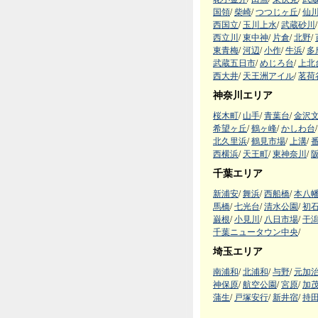
国領
/
柴崎
/
つつじヶ丘
/
仙
西国立
/
玉川上水
/
武蔵砂川
/
西立川
/
東中神
/
片倉
/
北野
/
東青梅
/
河辺
/
小作
/
牛浜
/
多
武蔵五日市
/
めじろ台
/
上北
西大井
/
天王洲アイル
/
茗荷
神奈川エリア
桜木町
/
山手
/
青葉台
/
金沢
希望ヶ丘
/
鶴ヶ峰
/
かしわ台
/
北久里浜
/
鶴見市場
/
上溝
/
西横浜
/
天王町
/
東神奈川
/
千葉エリア
新浦安
/
舞浜
/
西船橋
/
本八
馬橋
/
七光台
/
清水公園
/
初
巌根
/
小見川
/
八日市場
/
干
千葉ニュータウン中央
/
埼玉エリア
南浦和
/
北浦和
/
与野
/
元加
神保原
/
航空公園
/
宮原
/
加
蒲生
/
戸塚安行
/
新井宿
/
持