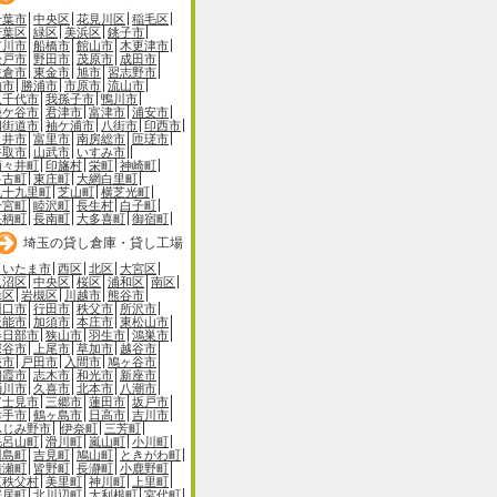
千葉市
中央区
花見川区
稲毛区
若葉区
緑区
美浜区
銚子市
市川市
船橋市
館山市
木更津市
松戸市
野田市
茂原市
成田市
佐倉市
東金市
旭市
習志野市
柏市
勝浦市
市原市
流山市
八千代市
我孫子市
鴨川市
鎌ケ谷市
君津市
富津市
浦安市
四街道市
袖ケ浦市
八街市
印西市
白井市
富里市
南房総市
匝瑳市
香取市
山武市
いすみ市
酒々井町
印旛村
栄町
神崎町
多古町
東庄町
大網白里町
九十九里町
芝山町
横芝光町
一宮町
睦沢町
長生村
白子町
長柄町
長南町
大多喜町
御宿町
埼玉の貸し倉庫・貸し工場
さいたま市
西区
北区
大宮区
見沼区
中央区
桜区
浦和区
南区
緑区
岩槻区
川越市
熊谷市
川口市
行田市
秩父市
所沢市
飯能市
加須市
本庄市
東松山市
春日部市
狭山市
羽生市
鴻巣市
深谷市
上尾市
草加市
越谷市
蕨市
戸田市
入間市
鳩ヶ谷市
朝霞市
志木市
和光市
新座市
桶川市
久喜市
北本市
八潮市
富士見市
三郷市
蓮田市
坂戸市
幸手市
鶴ヶ島市
日高市
吉川市
ふじみ野市
伊奈町
三芳町
毛呂山町
滑川町
嵐山町
小川町
川島町
吉見町
鳩山町
ときがわ町
横瀬町
皆野町
長瀞町
小鹿野町
東秩父村
美里町
神川町
上里町
寄居町
北川辺町
大利根町
宮代町