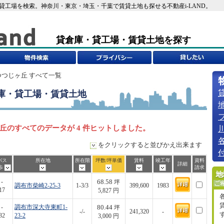
・貸工場を検索。神奈川・東京・埼玉・千葉で賃貸土地も探せる不動産i-LAND。
貸倉庫・貸工場・賃貸土地を探す
つつじヶ丘 すべて一覧
庫・貸工場・賃貸土地
丘のすべてのデータが 4 件ヒットしました。
をクリックすると並びかえ出来ます
バス
所在地
所在階
坪数/坪単価
賃料
竣工年
資料
詳細
歩
請求
68.58
-
坪
調布市柴崎2-25-3
1-3/3
399,600
1983
17
5,827 円
80.44
-
調布市深大寺東町1-
坪
-/-
241,320
-
32
23-2
3,000 円