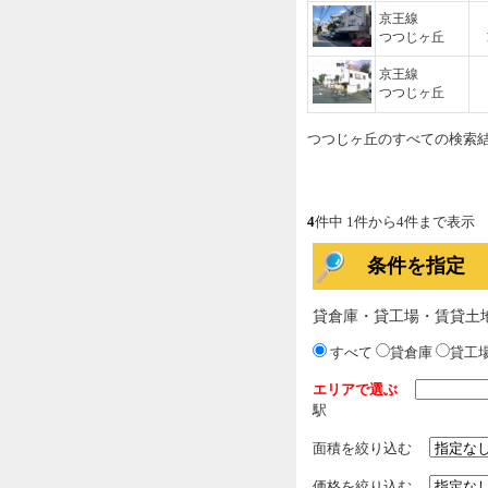
京王線
つつじヶ丘
京王線
つつじヶ丘
つつじヶ丘のすべての検索
4
件中 1件から4件まで表示
条件を指定
貸倉庫・貸工場・賃貸土
すべて
貸倉庫
貸工
エリアで選ぶ
駅
面積を絞り込む
価格を絞り込む