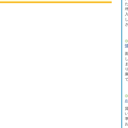
た
坪
面
賃