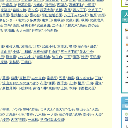
川
/
千歳烏山
/
芦花公園
/
八幡山
/
飛田給
/
西調布
/
高幡不動
/
中河原
/
東福生
/
箱根ヶ崎
/
恋ヶ窪
/
武蔵大和
/
八坂
/
高尾
/
西八王子
/
北八王子
/
百草園
/
聖蹟桜ヶ丘
/
鷹の台
/
平山城址公園
/
八王子みなみ野
/
相原
/
南平
/
摩センター
/
南大沢
/
多摩境
/
唐木田
/
東秋留
/
武蔵引田
/
秋川
/
武蔵増戸
/
台
/
立飛
/
西府
/
砂川七番
/
武蔵新田
/
二子玉川
/
鵜の木
/
馬込
/
旗の台
/
谷
/
早稲田
/
舎人公園
/
谷在家
/
小竹向原
/
文庫
/
相模大野
/
湘南台
/
辻堂
/
武蔵小杉
/
本厚木
/
鷺沼
/
藤が丘
/
田名
/
北山田
/
小机
/
川和町
/
岸根公園
/
片倉町
/
三ッ沢下町
/
並木中央
/
番田
/
原当麻
/
いずみ中央
/
緑園都市
/
弥生台
/
二宮
/
鴨宮
/
渋沢
/
平沼橋
/
阪東橋
/
東林間
/
三崎口
/
幡
/
幕張
/
蘇我
/
東松戸
/
みのり台
/
常盤平
/
五香
/
初富
/
鎌ヶ谷大仏
/
三咲
/
石
/
流山おおたかの森
/
湖北
/
布佐
/
塚田
/
西千葉
/
志津
/
榎戸
/
日向
/
滑河
/
潟
/
新検見川
/
下総神崎
/
南酒々井
/
東船橋
/
土気
/
本納
/
印西牧の原
/
治
/
柳瀬川
/
今羽
/
笠幡
/
若葉
/
つきのわ
/
西大宮
/
仏子
/
狭山ヶ丘
/
入曽
/
茂宮
/
北鴻巣
/
七里
/
豊春
/
八木崎
/
一ノ割
/
藤の牛島
/
武里
/
南桜井
/
大袋
/
田
/
桜沢
/
内宿
/
明覚
/
一本松
/
見沼代親水公園
/