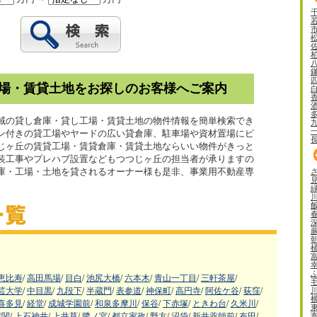
場・賃貸土地をお探しのお客様へご案内
域の貸し倉庫・貸し工場・賃貸土地の物件情報を簡単検索でき
ン付きの貸工場やヤードの広い貸倉庫、駐車場や資材置場にピ
じヶ丘の賃貸工場・賃貸倉庫・賃貸土地ならいい物件がきっと
内装工事やプレハブ設置などもつつじヶ丘の担当者が承りますの
庫・工場・土地を貸されるオーナー様も是非、事業用不動産専
。
恵比寿
/
高田馬場
/
目白
/
池尻大橋
/
六本木
/
青山一丁目
/
三軒茶屋
/
芸大学
/
中目黒
/
九段下
/
半蔵門
/
表参道
/
神保町
/
高円寺
/
阿佐ケ谷
/
荻窪
/
喜多見
/
経堂
/
成城学園前
/
和泉多摩川
/
保谷
/
下赤塚
/
ときわ台
/
久米川
/
蔵関
/
上石神井
/
上井草
/
鷺ノ宮
/
都立家政
/
野方
/
沼袋
/
新井薬師前
/
布田
/