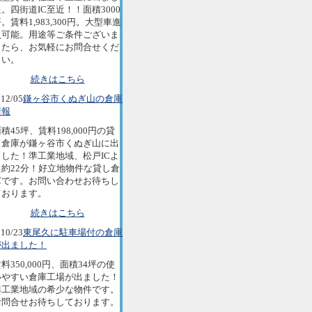
。四街道IC至近！！面積3000
。賃料1,983,300円。大型車進
入可能。用途等ご条件ございま
したら、お気軽にお問合せくだ
さい。
続きはこちら
12/05
鎌ヶ谷市くぬぎ山の倉庫
情報
積45坪、賃料198,000円の貸
し倉庫が鎌ヶ谷市くぬぎ山に出
ました！準工業地域、松戸ICよ
り約22分！好立地物件な貸し倉
庫です。お問い合わせお待ちし
ております。
続きはこちら
10/23
東尾久に駐車場付の倉庫
が出ました！
料350,000円、面積34坪の使
いやすい倉庫工場が出ました！
準工業地域の希少な物件です。
お問合せお待ちしております。