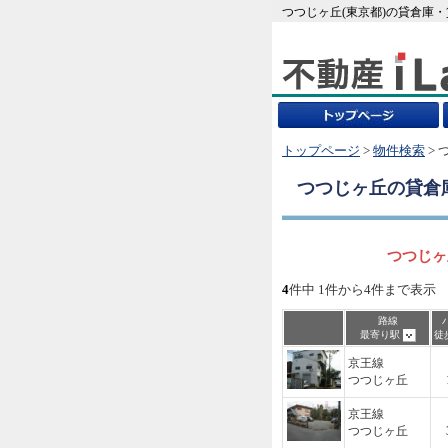
つつじヶ丘(東京都)の貸倉庫
トップページ
>
物件検索
> 
つつじヶ丘
の貸倉
つつじヶ
4
件中 1件から4件まで表示
路線
最寄り駅
徒
京王線
つつじヶ丘
京王線
つつじヶ丘