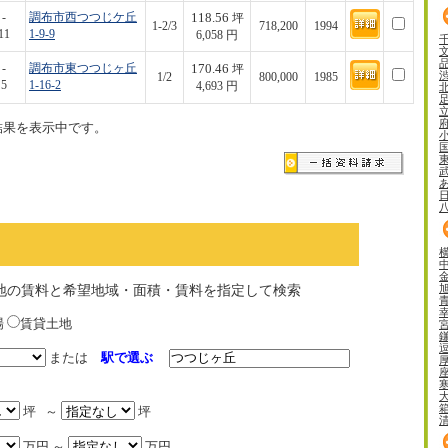
118.56
-
調布市西つつじケ丘
坪
1-2/3
718,200
1994
11
1-9-9
6,058 円
170.46
-
調布市東つつじヶ丘
坪
1/2
800,000
1985
5
1-16-2
4,693 円
結果を表示中です。
地の賃料と希望地域・面積・賃料を指定して検索
場
賃貸土地
または
駅で選ぶ
坪 ～
坪
万円 ～
万円