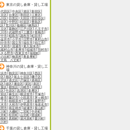
東京の貸し倉庫・貸し工場
千代田区
中央区
港区
新宿区
文京区
台東区
墨田区
江東区
品川区
目黒区
大田区
世田谷区
渋谷区
中野区
杉並区
豊島区
北区
荒川区
板橋区
練馬区
足立区
葛飾区
江戸川区
八王子市
立川市
武蔵野市
三鷹市
青梅市
府中市
昭島市
調布市
町田市
小金井市
小平市
日野市
東村山市
国分寺市
国立市
福生市
狛江市
東大和市
清瀬市
東久留米市
武蔵村山市
多摩市
稲城市
羽村市
あきる野市
西東京市
瑞穂町
日の出町
檜原村
奥多摩町
八丈島 八丈町
神奈川の貸し倉庫・貸し工
場
横浜市
鶴見区
神奈川区
西区
中区
南区
保土ケ谷区
磯子区
金沢区
港北区
戸塚区
港南区
旭区
緑区
瀬谷区
栄区
泉区
青葉区
都筑区
川崎市
川崎区
幸区
中原区
高津区
多摩区
宮前区
麻生区
横須賀市
平塚市
鎌倉市
藤沢市
小田原市
茅ヶ崎市
逗子市
相模原市
三浦市
秦野市
厚木市
大和市
伊勢原市
海老名市
座間市
南足柄市
綾瀬市
葉山町
寒川町
大磯町
二宮町
中井町
大井町
松田町
山北町
開成町
箱根町
真鶴町
湯河原町
愛川町
清川村
千葉の貸し倉庫・貸し工場