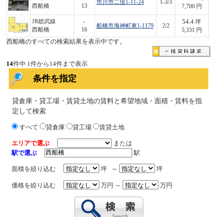
市川市二俣1-11-24
1-3/3
2,
西船橋
13
7,700 円
54.4
JR総武線
-
坪
船橋市海神町東1-1179
2/2
2
西船橋
16
5,331 円
西船橋のすべての検索結果を表示中です。
14
件中 1件から14件まで表示
条件を指定
貸倉庫・貸工場・賃貸土地の賃料と希望地域・面積・賃料を指
定して検索
すべて
貸倉庫
貸工場
賃貸土地
エリアで選ぶ
または
駅で選ぶ
駅
面積を絞り込む
坪 ～
坪
価格を絞り込む
万円 ～
万円