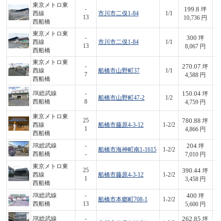
東京メトロ東
199.8
-
坪
西線
市川市二俣1-84
1/1
2,
13
10,736 円
西船橋
東京メトロ東
300
-
坪
西線
市川市二俣1-84
1/1
2,
13
8,067 円
西船橋
東京メトロ東
270.07
-
坪
西線
船橋市山野町37
1/1
1,
7
4,588 円
西船橋
150.04
JR総武線
-
坪
船橋市山野町47-2
1/2
7
西船橋
8
4,759 円
東京メトロ東
780.88
25
坪
西線
船橋市藤原4-3-12
1-2/2
3,
1
4,866 円
西船橋
204
JR総武線
-
坪
船橋市海神町南1-1615
1-2/2
1,
西船橋
-
7,010 円
東京メトロ東
390.44
25
坪
西線
船橋市藤原4-3-12
1-2/2
1,
1
3,458 円
西船橋
400
JR総武線
-
坪
船橋市本郷町708-1
1-2/2
2,
西船橋
13
5,600 円
262.85
JR総武線
-
坪