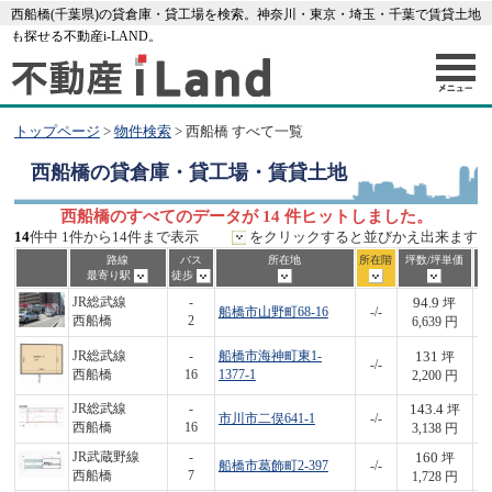
西船橋(千葉県)の貸倉庫・貸工場を検索。神奈川・東京・埼玉・千葉で賃貸土地
も探せる不動産i-LAND。
トップページ
>
物件検索
> 西船橋 すべて一覧
西船橋
の貸倉庫・貸工場・賃貸土地
西船橋のすべてのデータが 14 件ヒットしました。
14
件中 1件から14件まで表示
をクリックすると並びかえ出来ます
路線
バス
所在地
所在階
坪数/坪単価
最寄り駅
徒歩
94.9
JR総武線
-
坪
船橋市山野町68-16
-/-
6
西船橋
2
6,639 円
131
JR総武線
-
船橋市海神町東1-
坪
-/-
2
西船橋
16
1377-1
2,200 円
143.4
JR総武線
-
坪
市川市二俣641-1
-/-
4
西船橋
16
3,138 円
160
JR武蔵野線
-
坪
船橋市葛飾町2-397
-/-
2
西船橋
7
1,728 円