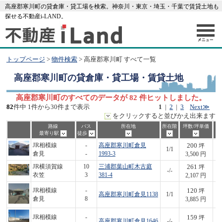
高座郡寒川町の貸倉庫・貸工場を検索。神奈川・東京・埼玉・千葉で賃貸土地も
探せる不動産i-LAND。
トップページ
>
物件検索
> 高座郡寒川町 すべて一覧
高座郡寒川町
の貸倉庫・貸工場・賃貸土地
高座郡寒川町のすべてのデータが 82 件ヒットしました。
82
件中 1件から30件まで表示
1
|
2
|
3
Next≫
をクリックすると並びかえ出来ます
路線
バス
所在地
所在階
坪数/坪単価
最寄り駅
徒歩
200
JR相模線
-
高座郡寒川町倉見
坪
1/1
7
倉見
-
1993-3
3,500 円
261
JR横須賀線
10
三浦郡葉山町木古庭
坪
-/-
5
衣笠
3
381-4
2,107 円
120
JR相模線
-
坪
高座郡寒川町倉見1138
1/1
4
倉見
8
3,885 円
159
JR相模線
-
坪
高座郡寒川町倉見1646
-/-
2