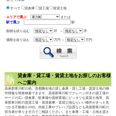
すべて
貸倉庫
貸工場
賃貸土地
エリアで選ぶ
または
駅で選ぶ
駅
面積を絞り込む
坪 ～
坪
価格を絞り込む
万円 ～
万円
貸倉庫・貸工場・賃貸土地をお探しのお客様
へご案内
高座郡寒川町の他、首都圏全域の貸し倉庫・貸し工場・賃貸土地の物
件情報を簡単検索できます。高座郡寒川町でクレーン付きの貸工場や
ヤードの広い貸倉庫、駐車場や資材置場にピッタリな賃貸土地等、高
座郡寒川町の賃貸工場・賃貸倉庫・賃貸土地ならいい物件がきっと見
つかる不動産iLAND。内装工事やプレハブ設置なども高座郡寒川町の
担当者が承りますのでご相談ください。また倉庫・工場・土地を貸さ