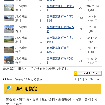
4,070 円
299.78
JR相模線
-
高座郡寒川町一之宮8-
坪
-/-
3
寒川
-
13
1,201 円
285
JR相模線
-
高座郡寒川町一之宮9-
坪
1-2/2
1,
寒川
9
3-16
5,390 円
77
JR相模線
-
高座郡寒川町大曲4-2-
坪
1/1
4
香川
10
19
5,195 円
344.8
JR相模線
-
高座郡寒川町一之宮9-
坪
-/-
3
寒川
15
149-3
885 円
916
JR相模線
-
高座郡寒川町倉見
坪
-/-
9
倉見
13
1390-1
1,081 円
49.59
JR相模線
-
高座郡寒川町倉見509-
坪
1/3
3
倉見
1
1
6,433 円
高座郡寒川町のすべての検索結果を表示中です。
82
件中 1件から30件まで表示
1
|
2
|
3
Next≫
条件を指定
貸倉庫・貸工場・賃貸土地の賃料と希望地域・面積・賃料を指
定して検索