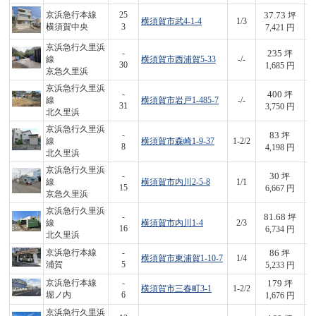
37.73
京浜急行本線
25
坪
横須賀市武4-1-4
1/3
2
横須賀中央
3
7,421 円
京浜急行久里浜
235
-
坪
線
横須賀市西浦賀5-33
-/-
3
30
1,685 円
京急久里浜
京浜急行久里浜
400
-
坪
線
横須賀市岩戸1-485-7
-/-
1,
31
3,750 円
北久里浜
京浜急行久里浜
83
-
坪
線
横須賀市森崎1-9-37
1-2/2
3
8
4,198 円
北久里浜
京浜急行久里浜
30
-
坪
線
横須賀市内川2-5-8
1/1
2
15
6,667 円
京急久里浜
京浜急行久里浜
81.68
-
坪
線
横須賀市内川1-4
2/3
5
16
6,734 円
北久里浜
86
京浜急行本線
-
坪
横須賀市東浦賀1-10-7
1/4
4
浦賀
5
5,233 円
179
京浜急行本線
-
坪
横須賀市三春町3-1
1-2/2
3
堀ノ内
6
1,676 円
京浜急行久里浜