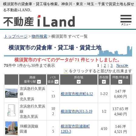
横須賀市の貸倉庫・貸工場を検索。神奈川・東京・埼玉・千葉で賃貸土地も探せ
る不動産i-LAND。
トップページ
>
物件検索
> 横須賀市 すべて一覧
横須賀市
の貸倉庫・貸工場・賃貸土地
横須賀市のすべてのデータが 71 件ヒットしました。
71
件中 1件から30件まで表示
1
|
2
|
3
Next≫
をクリックすると並びかえ出来ます
路線
バス
所在地
所在階
坪数/坪単価
最寄り駅
徒歩
京浜急行久里浜
147
-
坪
線
横須賀市根岸町4-12
1-2/2
9
13
6,600 円
北久里浜
京浜急行久里浜
137.65
10
坪
線
横須賀市内川1-3-19
1/2
6
2
4,940 円
京急久里浜
146
JR横須賀線
-
横須賀市田浦港町
坪
4/10
6
田浦
5
1283-3
4,521 円