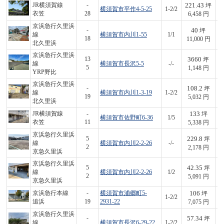
221.43
JR横須賀線
-
坪
横須賀市平作4-5-25
1-2/2
1,
衣笠
28
6,458 円
京浜急行久里浜
40
-
坪
線
横須賀市内川1-55
1/1
4
18
11,000 円
北久里浜
京浜急行久里浜
3660
13
坪
線
横須賀市長沢5-5
-/-
4,
5
1,148 円
YRP野比
京浜急行久里浜
108.2
-
坪
線
横須賀市内川1-3-19
1-2/2
5
19
5,032 円
北久里浜
133
JR横須賀線
-
坪
横須賀市佐野町6-36
1/5
7
衣笠
11
5,338 円
京浜急行久里浜
229.8
5
坪
線
横須賀市内川2-2-26
-/-
5
2
2,178 円
京急久里浜
京浜急行久里浜
42.35
5
坪
線
横須賀市内川2-2-26
1/2
2
2
5,091 円
京急久里浜
106
京浜急行本線
-
横須賀市浦郷町5-
坪
1-2/2
7
追浜
19
2931-22
7,075 円
京浜急行久里浜
57.34
-
坪
線
横須賀市長沢6-29-22
1-2/2
3