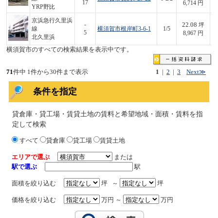
17
6,714 円
YRP野比
京浜急行久里浜
22.08
-
坪
線
横須賀市根岸町3-6-1
1/5
1
5
8,967 円
北久里浜
横須賀市のすべての検索結果を表示中です。
71
件中 1件から30件まで表示
1
|
2
|
3
Next≫
条件を指定
貸倉庫・貸工場・賃貸土地の賃料と希望地域・面積・賃料を指
定して検索
すべて
貸倉庫
貸工場
賃貸土地
エリアで選ぶ
または
駅で選ぶ
駅
面積を絞り込む
坪 ～
坪
価格を絞り込む
万円 ～
万円