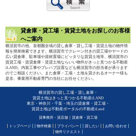
貸倉庫・貸工場・賃貸土地をお探しのお客様
へご案内
横須賀市の他、首都圏全域の貸し倉庫・貸し工場・賃貸土地の物件情
報を簡単検索できます。横須賀市でクレーン付きの貸工場やヤードの
広い貸倉庫、駐車場や資材置場にピッタリな賃貸土地等、横須賀市の
賃貸工場・賃貸倉庫・賃貸土地ならいい物件がきっと見つかる不動産
iLAND。内装工事やプレハブ設置なども横須賀市の担当者が承ります
のでご相談ください。また倉庫・工場・土地を貸されるオーナー様も
是非、事業用不動産専門の当社にお任せください。
横須賀市の貸し工場・貸し倉庫・
賃貸土地はきっと見つかる不動産iLAND
東京・神奈川・千葉・埼玉の貸倉庫・貸工場・
賃貸土地は不動産ポータルの不動産iLand
貸事務所・貸店舗
｜
貸倉庫・貸工場
トップページ
物件検索
プライバシー
貸したい
お問い合わせ
物件リクエスト