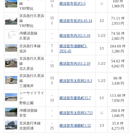
160
13
坪
線
横須賀市長沢5-5
-/-
3
5
1,969 円
YRP野比
京浜急行久里浜
71.11
15
坪
線
横須賀市長沢6-45-14
1/2
2
1
2,953 円
YRP野比
74.56
JR横須賀線
-
坪
横須賀市内川2-5-10
1-2/2
2
久里浜
-
2,682 円
264.69
京浜急行本線
7
横須賀市浦郷町5-
坪
1/1
1,
追浜
5
2931-45
5,280 円
京浜急行久里浜
54.62
-
坪
線
横須賀市内川1-2-19
1-2/2
3
15
6,042 円
北久里浜
京浜急行久里浜
96
13
坪
線
横須賀市太田和2-9-3
1-2/2
3
5
3,438 円
三浦海岸
シーサイドライ
113.48
-
坪
ン
横須賀市夏島町15-7
1/1
8
13
7,050 円
野島公園
200.8
JR横須賀線
-
坪
横須賀市太田和3-713
-/-
2
衣笠
-
1,046 円
35.9
京浜急行本線
-
坪
横須賀市浦郷町1-52
1/3
2
京急田浦
25
8,273 円