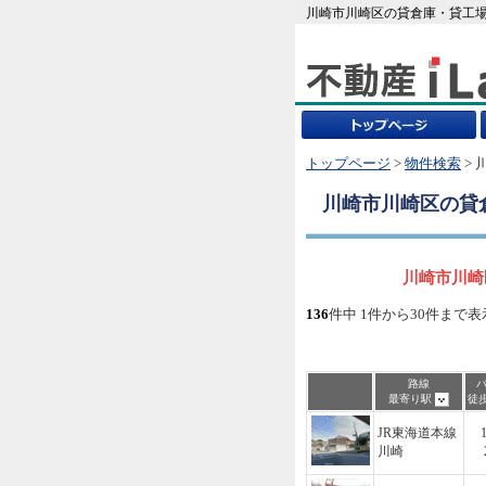
川崎市川崎区の貸倉庫・貸工場
トップページ
>
物件検索
> 
川崎市川崎区
の貸
川崎市川崎
136
件中 1件から30件まで表
路線
最寄り駅
徒
JR東海道本線
川崎