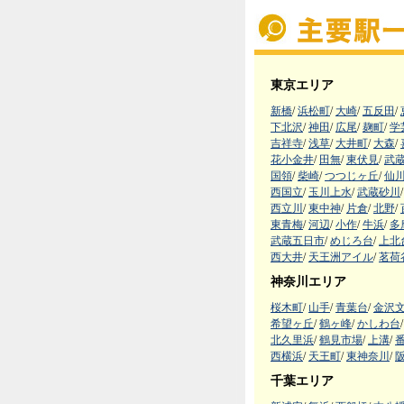
東京エリア
新橋
/
浜松町
/
大崎
/
五反田
/
下北沢
/
神田
/
広尾
/
麹町
/
学
吉祥寺
/
浅草
/
大井町
/
大森
/
花小金井
/
田無
/
東伏見
/
武
国領
/
柴崎
/
つつじヶ丘
/
仙
西国立
/
玉川上水
/
武蔵砂川
/
西立川
/
東中神
/
片倉
/
北野
/
東青梅
/
河辺
/
小作
/
牛浜
/
多
武蔵五日市
/
めじろ台
/
上北
西大井
/
天王洲アイル
/
茗荷
神奈川エリア
桜木町
/
山手
/
青葉台
/
金沢
希望ヶ丘
/
鶴ヶ峰
/
かしわ台
/
北久里浜
/
鶴見市場
/
上溝
/
西横浜
/
天王町
/
東神奈川
/
千葉エリア