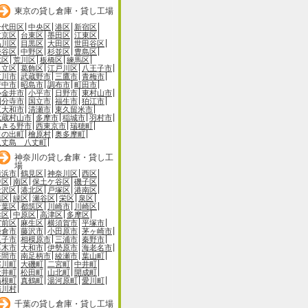
東京の貸し倉庫・貸し工場
千代田区
中央区
港区
新宿区
文京区
台東区
墨田区
江東区
品川区
目黒区
大田区
世田谷区
渋谷区
中野区
杉並区
豊島区
北区
荒川区
板橋区
練馬区
足立区
葛飾区
江戸川区
八王子市
立川市
武蔵野市
三鷹市
青梅市
府中市
昭島市
調布市
町田市
小金井市
小平市
日野市
東村山市
国分寺市
国立市
福生市
狛江市
東大和市
清瀬市
東久留米市
武蔵村山市
多摩市
稲城市
羽村市
あきる野市
西東京市
瑞穂町
日の出町
檜原村
奥多摩町
八丈島 八丈町
神奈川の貸し倉庫・貸し工
場
横浜市
鶴見区
神奈川区
西区
中区
南区
保土ケ谷区
磯子区
金沢区
港北区
戸塚区
港南区
旭区
緑区
瀬谷区
栄区
泉区
青葉区
都筑区
川崎市
川崎区
幸区
中原区
高津区
多摩区
宮前区
麻生区
横須賀市
平塚市
鎌倉市
藤沢市
小田原市
茅ヶ崎市
逗子市
相模原市
三浦市
秦野市
厚木市
大和市
伊勢原市
海老名市
座間市
南足柄市
綾瀬市
葉山町
寒川町
大磯町
二宮町
中井町
大井町
松田町
山北町
開成町
箱根町
真鶴町
湯河原町
愛川町
清川村
千葉の貸し倉庫・貸し工場