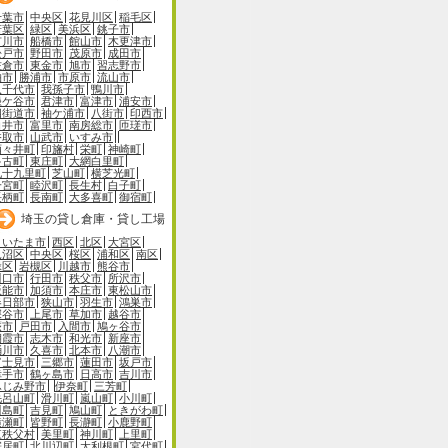
千葉市
中央区
花見川区
稲毛区
若葉区
緑区
美浜区
銚子市
市川市
船橋市
館山市
木更津市
松戸市
野田市
茂原市
成田市
佐倉市
東金市
旭市
習志野市
柏市
勝浦市
市原市
流山市
八千代市
我孫子市
鴨川市
鎌ケ谷市
君津市
富津市
浦安市
四街道市
袖ケ浦市
八街市
印西市
白井市
富里市
南房総市
匝瑳市
香取市
山武市
いすみ市
酒々井町
印旛村
栄町
神崎町
多古町
東庄町
大網白里町
九十九里町
芝山町
横芝光町
一宮町
睦沢町
長生村
白子町
長柄町
長南町
大多喜町
御宿町
埼玉の貸し倉庫・貸し工場
さいたま市
西区
北区
大宮区
見沼区
中央区
桜区
浦和区
南区
緑区
岩槻区
川越市
熊谷市
川口市
行田市
秩父市
所沢市
飯能市
加須市
本庄市
東松山市
春日部市
狭山市
羽生市
鴻巣市
深谷市
上尾市
草加市
越谷市
蕨市
戸田市
入間市
鳩ヶ谷市
朝霞市
志木市
和光市
新座市
桶川市
久喜市
北本市
八潮市
富士見市
三郷市
蓮田市
坂戸市
幸手市
鶴ヶ島市
日高市
吉川市
ふじみ野市
伊奈町
三芳町
毛呂山町
滑川町
嵐山町
小川町
川島町
吉見町
鳩山町
ときがわ町
横瀬町
皆野町
長瀞町
小鹿野町
東秩父村
美里町
神川町
上里町
寄居町
北川辺町
大利根町
宮代町