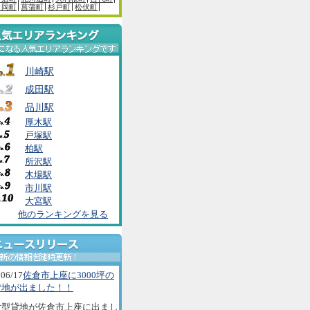
白岡町
菖蒲町
杉戸町
松伏町
川崎駅
成田駅
品川駅
厚木駅
戸塚駅
柏駅
所沢駅
木場駅
市川駅
大宮駅
他のランキングを見る
06/17
佐倉市上座に3000坪の
貸地が出ました！！
大型貸地が佐倉市上座に出まし