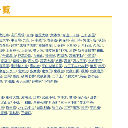
恵比寿
/
高田馬場
/
目白
/
池尻大橋
/
六本木
/
青山一丁目
/
三軒茶屋
/
芸大学
/
中目黒
/
九段下
/
半蔵門
/
表参道
/
神保町
/
高円寺
/
阿佐ケ谷
/
荻窪
/
喜多見
/
経堂
/
成城学園前
/
和泉多摩川
/
保谷
/
下赤塚
/
ときわ台
/
久米川
/
蔵関
/
上石神井
/
上井草
/
鷺ノ宮
/
都立家政
/
野方
/
沼袋
/
新井薬師前
/
布田
/
川
/
千歳烏山
/
芦花公園
/
八幡山
/
飛田給
/
西調布
/
高幡不動
/
中河原
/
東福生
/
箱根ヶ崎
/
恋ヶ窪
/
武蔵大和
/
八坂
/
高尾
/
西八王子
/
北八王子
/
百草園
/
聖蹟桜ヶ丘
/
鷹の台
/
平山城址公園
/
八王子みなみ野
/
相原
/
南平
/
摩センター
/
南大沢
/
多摩境
/
唐木田
/
東秋留
/
武蔵引田
/
秋川
/
武蔵増戸
/
台
/
立飛
/
西府
/
砂川七番
/
武蔵新田
/
二子玉川
/
鵜の木
/
馬込
/
旗の台
/
谷
/
早稲田
/
舎人公園
/
谷在家
/
小竹向原
/
文庫
/
相模大野
/
湘南台
/
辻堂
/
武蔵小杉
/
本厚木
/
鷺沼
/
藤が丘
/
田名
/
北山田
/
小机
/
川和町
/
岸根公園
/
片倉町
/
三ッ沢下町
/
並木中央
/
番田
/
原当麻
/
いずみ中央
/
緑園都市
/
弥生台
/
二宮
/
鴨宮
/
渋沢
/
平沼橋
/
阪東橋
/
東林間
/
三崎口
/