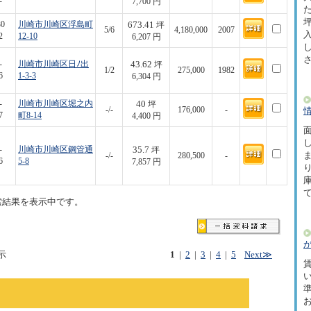
-
7,700 円
た
坪
673.41
30
川崎市川崎区浮島町
坪
5/6
4,180,000
2007
2
12-10
6,207 円
43.62
-
川崎市川崎区日ﾉ出
坪
1/2
275,000
1982
6
1-3-3
6,304 円
40
-
川崎市川崎区堀之内
坪
-/-
176,000
-
7
町8-14
4,400 円
面
35.7
-
川崎市川崎区鋼管通
坪
-/-
280,500
-
6
5-8
7,857 円
索結果を表示中です。
示
1
|
2
|
3
|
4
|
5
Next≫
賃