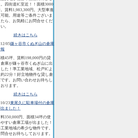
。四街道IC至近！！面積3000
。賃料1,983,300円。大型車進
入可能。用途等ご条件ございま
したら、お気軽にお問合せくだ
さい。
続きはこちら
12/05
鎌ヶ谷市くぬぎ山の倉庫
情報
積45坪、賃料198,000円の貸
し倉庫が鎌ヶ谷市くぬぎ山に出
ました！準工業地域、松戸ICよ
り約22分！好立地物件な貸し倉
庫です。お問い合わせお待ちし
ております。
続きはこちら
10/23
東尾久に駐車場付の倉庫
が出ました！
料350,000円、面積34坪の使
いやすい倉庫工場が出ました！
準工業地域の希少な物件です。
お問合せお待ちしております。