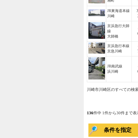
扇町
JR東海道本線
川崎
京浜急行大師
線
大師橋
京浜急行本線
京急川崎
JR南武線
浜川崎
川崎市川崎区のすべての検
136
件中 1件から30件まで表
条件を指定