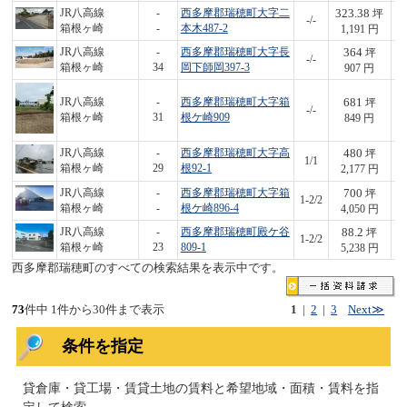
323.38
JR八高線
-
西多摩郡瑞穂町大字二
坪
-/-
3
箱根ヶ崎
-
本木487-2
1,191 円
364
JR八高線
-
西多摩郡瑞穂町大字長
坪
-/-
3
箱根ヶ崎
34
岡下師岡397-3
907 円
681
JR八高線
-
西多摩郡瑞穂町大字箱
坪
-/-
5
箱根ヶ崎
31
根ケ崎909
849 円
480
JR八高線
-
西多摩郡瑞穂町大字高
坪
1/1
1,
箱根ヶ崎
29
根92-1
2,177 円
700
JR八高線
-
西多摩郡瑞穂町大字箱
坪
1-2/2
2,
箱根ヶ崎
-
根ケ崎896-4
4,050 円
88.2
JR八高線
-
西多摩郡瑞穂町殿ケ谷
坪
1-2/2
4
箱根ヶ崎
23
809-1
5,238 円
西多摩郡瑞穂町のすべての検索結果を表示中です。
73
件中 1件から30件まで表示
1
|
2
|
3
Next≫
条件を指定
貸倉庫・貸工場・賃貸土地の賃料と希望地域・面積・賃料を指