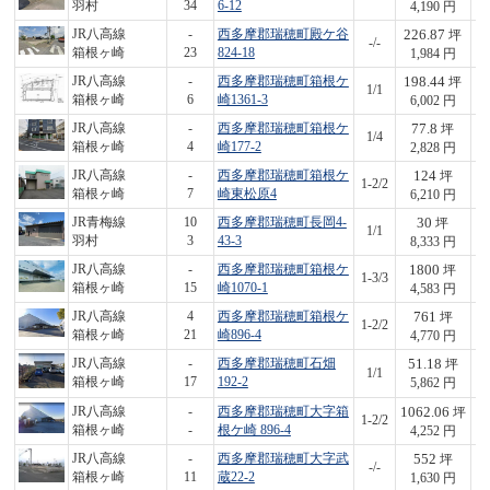
羽村
34
6-12
4,190 円
226.87
JR八高線
-
西多摩郡瑞穂町殿ケ谷
坪
-/-
4
箱根ヶ崎
23
824-18
1,984 円
198.44
JR八高線
-
西多摩郡瑞穂町箱根ケ
坪
1/1
1,
箱根ヶ崎
6
崎1361-3
6,002 円
77.8
JR八高線
-
西多摩郡瑞穂町箱根ケ
坪
1/4
2
箱根ヶ崎
4
崎177-2
2,828 円
124
JR八高線
-
西多摩郡瑞穂町箱根ケ
坪
1-2/2
7
箱根ヶ崎
7
崎東松原4
6,210 円
30
JR青梅線
10
西多摩郡瑞穂町長岡4-
坪
1/1
2
羽村
3
43-3
8,333 円
1800
JR八高線
-
西多摩郡瑞穂町箱根ケ
坪
1-3/3
8,
箱根ヶ崎
15
崎1070-1
4,583 円
761
JR八高線
4
西多摩郡瑞穂町箱根ケ
坪
1-2/2
3,
箱根ヶ崎
21
崎896-4
4,770 円
51.18
JR八高線
-
西多摩郡瑞穂町石畑
坪
1/1
3
箱根ヶ崎
17
192-2
5,862 円
1062.06
JR八高線
-
西多摩郡瑞穂町大字箱
坪
1-2/2
4,
箱根ヶ崎
-
根ケ崎 896-4
4,252 円
552
JR八高線
-
西多摩郡瑞穂町大字武
坪
-/-
9
箱根ヶ崎
11
蔵22-2
1,630 円