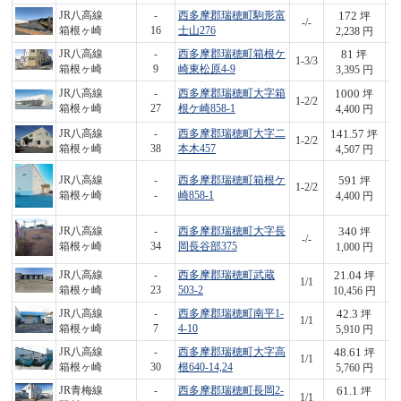
172
JR八高線
-
西多摩郡瑞穂町駒形富
坪
-/-
3
箱根ヶ崎
16
士山276
2,238 円
81
JR八高線
-
西多摩郡瑞穂町箱根ケ
坪
1-3/3
2
箱根ヶ崎
9
崎東松原4-9
3,395 円
1000
JR八高線
-
西多摩郡瑞穂町大字箱
坪
1-2/2
4,
箱根ヶ崎
27
根ケ崎858-1
4,400 円
141.57
JR八高線
-
西多摩郡瑞穂町大字二
坪
1-2/2
6
箱根ヶ崎
38
本木457
4,507 円
591
JR八高線
-
西多摩郡瑞穂町箱根ケ
坪
1-2/2
2,
箱根ヶ崎
-
崎858-1
4,400 円
340
JR八高線
-
西多摩郡瑞穂町大字長
坪
-/-
3
箱根ヶ崎
34
岡長谷部375
1,000 円
21.04
JR八高線
-
西多摩郡瑞穂町武蔵
坪
1/1
2
箱根ヶ崎
23
503-2
10,456 円
42.3
JR八高線
-
西多摩郡瑞穂町南平1-
坪
1/1
2
箱根ヶ崎
7
4-10
5,910 円
48.61
JR八高線
-
西多摩郡瑞穂町大字高
坪
1/1
2
箱根ヶ崎
30
根640-14,24
5,760 円
61.1
JR青梅線
-
西多摩郡瑞穂町長岡2-
坪
1/1
2