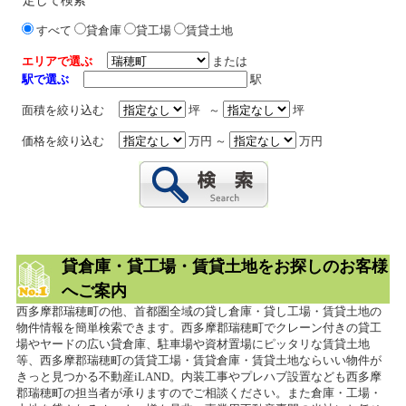
定して検索
すべて
貸倉庫
貸工場
賃貸土地
エリアで選ぶ
または
駅で選ぶ
駅
面積を絞り込む
坪 ～
坪
価格を絞り込む
万円 ～
万円
貸倉庫・貸工場・賃貸土地をお探しのお客様
へご案内
西多摩郡瑞穂町の他、首都圏全域の貸し倉庫・貸し工場・賃貸土地の
物件情報を簡単検索できます。西多摩郡瑞穂町でクレーン付きの貸工
場やヤードの広い貸倉庫、駐車場や資材置場にピッタリな賃貸土地
等、西多摩郡瑞穂町の賃貸工場・賃貸倉庫・賃貸土地ならいい物件が
きっと見つかる不動産iLAND。内装工事やプレハブ設置なども西多摩
郡瑞穂町の担当者が承りますのでご相談ください。また倉庫・工場・