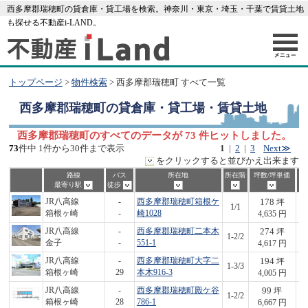
西多摩郡瑞穂町の貸倉庫・貸工場を検索。神奈川・東京・埼玉・千葉で賃貸土地
も探せる不動産i-LAND。
トップページ
>
物件検索
> 西多摩郡瑞穂町 すべて一覧
西多摩郡瑞穂町
の貸倉庫・貸工場・賃貸土地
西多摩郡瑞穂町のすべてのデータが 73 件ヒットしました。
73
件中 1件から30件まで表示
1
|
2
|
3
Next≫
をクリックすると並びかえ出来ます
路線
バス
所在地
所在階
坪数/坪単価
最寄り駅
徒歩
178
JR八高線
-
西多摩郡瑞穂町箱根ケ
坪
1/1
8
箱根ヶ崎
-
崎1028
4,635 円
274
JR八高線
-
西多摩郡瑞穂町二本木
坪
1-2/2
1,
金子
-
551-1
4,617 円
194
JR八高線
-
西多摩郡瑞穂町大字二
坪
1-3/3
7
箱根ヶ崎
29
本木916-3
4,005 円
99
JR八高線
-
西多摩郡瑞穂町殿ケ谷
坪
1-2/2
6
箱根ヶ崎
28
786-1
6,667 円