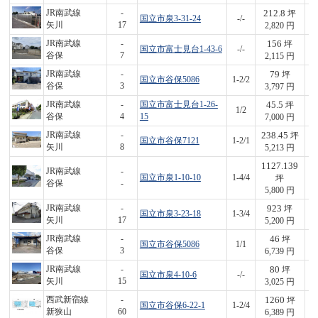
212.8
JR南武線
-
坪
国立市泉3-31-24
-/-
6
矢川
17
2,820 円
156
JR南武線
-
坪
国立市富士見台1-43-6
-/-
3
谷保
7
2,115 円
79
JR南武線
-
坪
国立市谷保5086
1-2/2
3
谷保
3
3,797 円
45.5
JR南武線
-
国立市富士見台1-26-
坪
1/2
3
谷保
4
15
7,000 円
238.45
JR南武線
-
坪
国立市谷保7121
1-2/1
1,
矢川
8
5,213 円
1127.139
JR南武線
-
国立市泉1-10-10
1-4/4
6,
坪
谷保
-
5,800 円
923
JR南武線
-
坪
国立市泉3-23-18
1-3/4
4,
矢川
17
5,200 円
46
JR南武線
-
坪
国立市谷保5086
1/1
3
谷保
3
6,739 円
80
JR南武線
-
坪
国立市泉4-10-6
-/-
2
矢川
15
3,025 円
1260
西武新宿線
-
坪
国立市谷保6-22-1
1-2/4
8,
新狭山
60
6,389 円