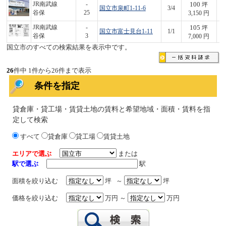
100
JR南武線
-
坪
国立市泉町1-11-6
3/4
3
谷保
25
3,150 円
105
JR南武線
-
坪
国立市富士見台1-11
1/1
7
谷保
3
7,000 円
国立市のすべての検索結果を表示中です。
26
件中 1件から26件まで表示
条件を指定
貸倉庫・貸工場・賃貸土地の賃料と希望地域・面積・賃料を指
定して検索
すべて
貸倉庫
貸工場
賃貸土地
エリアで選ぶ
または
駅で選ぶ
駅
面積を絞り込む
坪 ～
坪
価格を絞り込む
万円 ～
万円