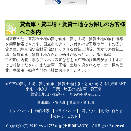
貸倉庫・貸工場・賃貸土地をお探しのお客様
へご案内
国立市の他、首都圏全域の貸し倉庫・貸し工場・賃貸土地の物件情報
を簡単検索できます。国立市でクレーン付きの貸工場やヤードの広い
貸倉庫、駐車場や資材置場にピッタリな賃貸土地等、国立市の賃貸工
場・賃貸倉庫・賃貸土地ならいい物件がきっと見つかる不動産
iLAND。内装工事やプレハブ設置なども国立市の担当者が承りますの
でご相談ください。また倉庫・工場・土地を貸されるオーナー様も是
非、事業用不動産専門の当社にお任せください。
国立市の貸し工場・貸し倉庫・賃貸土地はきっと見つかる不動産iLAND
東京・神奈川・千葉・埼玉の貸倉庫・貸工場・
賃貸土地は不動産ポータルの不動産iLand
貸事務所・貸店舗
｜
貸倉庫・貸工場
トップページ
物件検索
プライバシー
貸したい
お問い合わせ
物件リクエスト
Copyright (C) 2010
www.l-777.co.jp
(
不動産iLAND
）. All Rights Reserved.