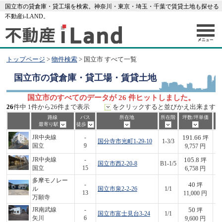
国立市の貸倉庫・貸工場を検索。神奈川・東京・埼玉・千葉で賃貸土地も探せる
不動産i-LAND。
トップページ
>
物件検索
> 国立市 すべて一覧
国立市
の貸倉庫・貸工場・賃貸土地
国立市のすべてのデータが 26 件ヒットしました。
26
件中 1件から26件まで表示
をクリックすると並びかえ出来ます
路線
バス
所在地
所在階
坪数/坪単価
最寄り駅
徒歩
191.66
JR中央線
-
坪
国分寺市光町1-29-10
1-3/3
1,
国立
9
9,757 円
105.8
JR中央線
-
坪
国立市西2-20-8
B1-1/5
7
国立
15
6,758 円
多摩モノレー
40
-
坪
ル
国立市泉2-2-26
1/1
4
13
11,000 円
万願寺
50
JR南武線
-
坪
国立市富士見台3-24
1/1
4
矢川
6
9,600 円