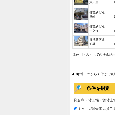
東大島
都営新宿線
篠崎
都営新宿線
一之江
都営新宿線
船堀
江戸川区のすべての検索結
418
件中 1件から30件まで表
条件を指定
貸倉庫・貸工場・賃貸土
すべて
貸倉庫
貸工