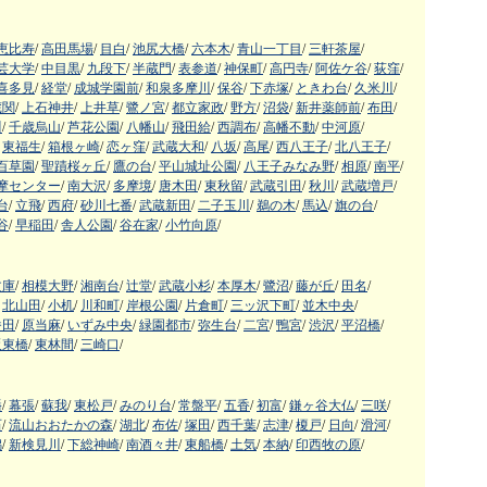
恵比寿
/
高田馬場
/
目白
/
池尻大橋
/
六本木
/
青山一丁目
/
三軒茶屋
/
芸大学
/
中目黒
/
九段下
/
半蔵門
/
表参道
/
神保町
/
高円寺
/
阿佐ケ谷
/
荻窪
/
喜多見
/
経堂
/
成城学園前
/
和泉多摩川
/
保谷
/
下赤塚
/
ときわ台
/
久米川
/
蔵関
/
上石神井
/
上井草
/
鷺ノ宮
/
都立家政
/
野方
/
沼袋
/
新井薬師前
/
布田
/
川
/
千歳烏山
/
芦花公園
/
八幡山
/
飛田給
/
西調布
/
高幡不動
/
中河原
/
東福生
/
箱根ヶ崎
/
恋ヶ窪
/
武蔵大和
/
八坂
/
高尾
/
西八王子
/
北八王子
/
百草園
/
聖蹟桜ヶ丘
/
鷹の台
/
平山城址公園
/
八王子みなみ野
/
相原
/
南平
/
摩センター
/
南大沢
/
多摩境
/
唐木田
/
東秋留
/
武蔵引田
/
秋川
/
武蔵増戸
/
台
/
立飛
/
西府
/
砂川七番
/
武蔵新田
/
二子玉川
/
鵜の木
/
馬込
/
旗の台
/
谷
/
早稲田
/
舎人公園
/
谷在家
/
小竹向原
/
文庫
/
相模大野
/
湘南台
/
辻堂
/
武蔵小杉
/
本厚木
/
鷺沼
/
藤が丘
/
田名
/
北山田
/
小机
/
川和町
/
岸根公園
/
片倉町
/
三ッ沢下町
/
並木中央
/
番田
/
原当麻
/
いずみ中央
/
緑園都市
/
弥生台
/
二宮
/
鴨宮
/
渋沢
/
平沼橋
/
阪東橋
/
東林間
/
三崎口
/
幡
/
幕張
/
蘇我
/
東松戸
/
みのり台
/
常盤平
/
五香
/
初富
/
鎌ヶ谷大仏
/
三咲
/
石
/
流山おおたかの森
/
湖北
/
布佐
/
塚田
/
西千葉
/
志津
/
榎戸
/
日向
/
滑河
/
潟
/
新検見川
/
下総神崎
/
南酒々井
/
東船橋
/
土気
/
本納
/
印西牧の原
/