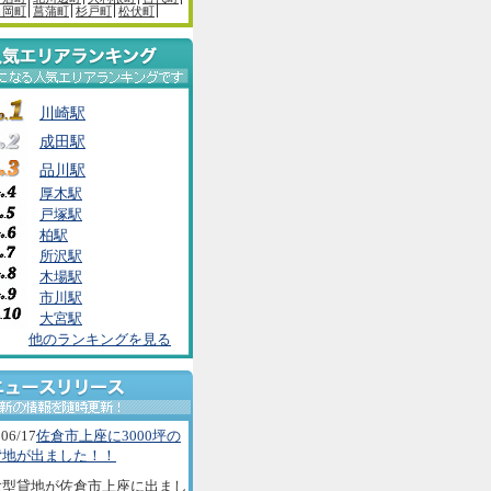
白岡町
菖蒲町
杉戸町
松伏町
川崎駅
成田駅
品川駅
厚木駅
戸塚駅
柏駅
所沢駅
木場駅
市川駅
大宮駅
他のランキングを見る
06/17
佐倉市上座に3000坪の
貸地が出ました！！
大型貸地が佐倉市上座に出まし