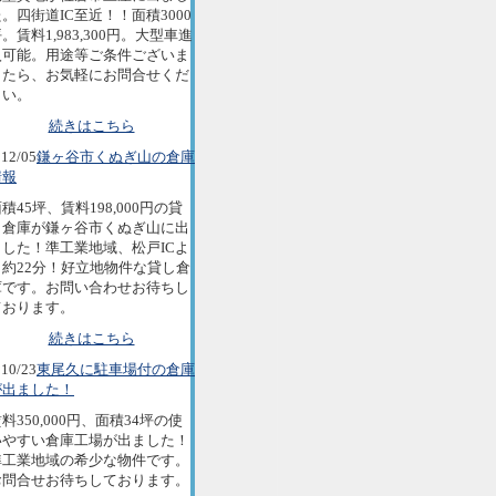
。四街道IC至近！！面積3000
。賃料1,983,300円。大型車進
入可能。用途等ご条件ございま
したら、お気軽にお問合せくだ
さい。
続きはこちら
12/05
鎌ヶ谷市くぬぎ山の倉庫
情報
積45坪、賃料198,000円の貸
し倉庫が鎌ヶ谷市くぬぎ山に出
ました！準工業地域、松戸ICよ
り約22分！好立地物件な貸し倉
庫です。お問い合わせお待ちし
ております。
続きはこちら
10/23
東尾久に駐車場付の倉庫
が出ました！
料350,000円、面積34坪の使
いやすい倉庫工場が出ました！
準工業地域の希少な物件です。
お問合せお待ちしております。