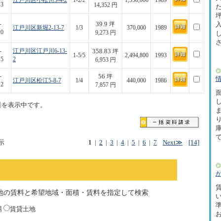
江戸川区小松川3-4-2
1-2/2
1,550,000
1989
13
14,352 円
た
坪
39.9
-
坪
江戸川区新堀2-13-7
1/3
370,000
1989
20
9,273 円
358.83
-
江戸川区江戸川6-13-
坪
1-5/5
2,494,800
1993
15
2
6,953 円
56
-
坪
江戸川区松江5-8-7
1/4
440,000
1986
12
7,857 円
面
果を表示中です。
示
1
|
2
|
3
|
4
|
5
|
6
|
7
Next≫
[14]
賃
地の賃料と希望地域・面積・賃料を指定して検索
場
賃貸土地