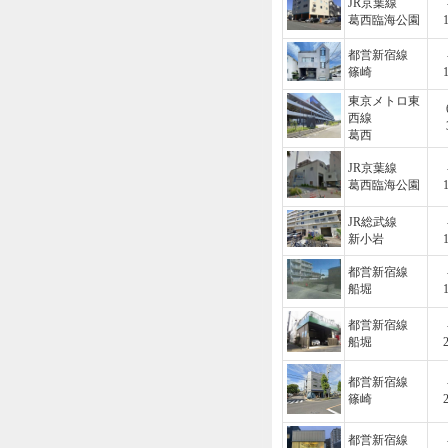
JR京葉線
葛西臨海公園
都営新宿線
篠崎
東京メトロ東
西線
葛西
JR京葉線
葛西臨海公園
JR総武線
新小岩
都営新宿線
船堀
都営新宿線
船堀
都営新宿線
篠崎
都営新宿線