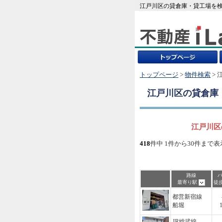
江戸川区の貸倉庫・貸工場を検
トップページ
>
物件検索
> 
江戸川区
の貸倉庫
江戸川区
418
件中 1件から30件まで表
路線
最寄り駅
徒
都営新宿線
船堀
JR総武線