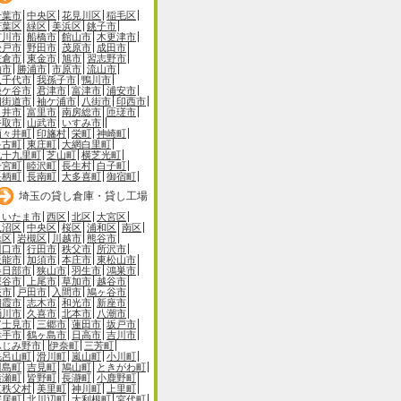
千葉市
中央区
花見川区
稲毛区
若葉区
緑区
美浜区
銚子市
市川市
船橋市
館山市
木更津市
松戸市
野田市
茂原市
成田市
佐倉市
東金市
旭市
習志野市
柏市
勝浦市
市原市
流山市
八千代市
我孫子市
鴨川市
鎌ケ谷市
君津市
富津市
浦安市
四街道市
袖ケ浦市
八街市
印西市
白井市
富里市
南房総市
匝瑳市
香取市
山武市
いすみ市
酒々井町
印旛村
栄町
神崎町
多古町
東庄町
大網白里町
九十九里町
芝山町
横芝光町
一宮町
睦沢町
長生村
白子町
長柄町
長南町
大多喜町
御宿町
埼玉の貸し倉庫・貸し工場
さいたま市
西区
北区
大宮区
見沼区
中央区
桜区
浦和区
南区
緑区
岩槻区
川越市
熊谷市
川口市
行田市
秩父市
所沢市
飯能市
加須市
本庄市
東松山市
春日部市
狭山市
羽生市
鴻巣市
深谷市
上尾市
草加市
越谷市
蕨市
戸田市
入間市
鳩ヶ谷市
朝霞市
志木市
和光市
新座市
桶川市
久喜市
北本市
八潮市
富士見市
三郷市
蓮田市
坂戸市
幸手市
鶴ヶ島市
日高市
吉川市
ふじみ野市
伊奈町
三芳町
毛呂山町
滑川町
嵐山町
小川町
川島町
吉見町
鳩山町
ときがわ町
横瀬町
皆野町
長瀞町
小鹿野町
東秩父村
美里町
神川町
上里町
寄居町
北川辺町
大利根町
宮代町