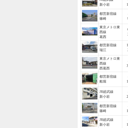
新小岩
都営新宿線
篠崎
東京メトロ東
西線
葛西
都営新宿線
瑞江
東京メトロ東
西線
西葛西
都営新宿線
船堀
JR総武線
新小岩
都営新宿線
篠崎
JR総武線
新小岩