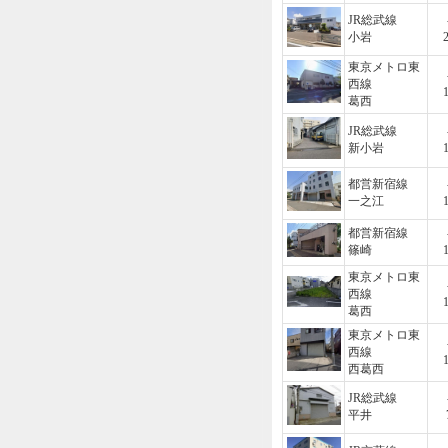
JR総武線
小岩
東京メトロ東
西線
葛西
JR総武線
新小岩
都営新宿線
一之江
都営新宿線
篠崎
東京メトロ東
西線
葛西
東京メトロ東
西線
西葛西
JR総武線
平井