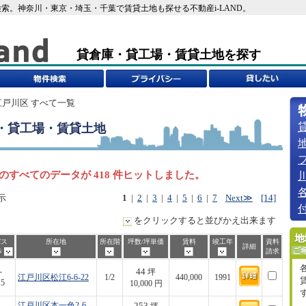
索。神奈川・東京・埼玉・千葉で賃貸土地も探せる不動産i-LAND。
貸倉庫・貸工場・賃貸土地を探す
江戸川区 すべて一覧
・貸工場・賃貸土地
のすべてのデータが 418 件ヒットしました。
示
1
|
2
|
3
|
4
|
5
|
6
|
7
Next≫
[14]
をクリックすると並びかえ出来ます
バス
所在地
所在階
坪数/坪単価
賃料
竣工年
資料
詳細
歩
請求
44
-
坪
江戸川区松江6-6-22
1/2
440,000
1991
15
10,000 円
253
-
江戸川区本一色2-6-