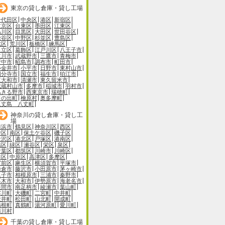
東京の貸し倉庫・貸し工場
千代田区
中央区
港区
新宿区
文京区
台東区
墨田区
江東区
品川区
目黒区
大田区
世田谷区
渋谷区
中野区
杉並区
豊島区
北区
荒川区
板橋区
練馬区
足立区
葛飾区
江戸川区
八王子市
立川市
武蔵野市
三鷹市
青梅市
府中市
昭島市
調布市
町田市
小金井市
小平市
日野市
東村山市
国分寺市
国立市
福生市
狛江市
東大和市
清瀬市
東久留米市
武蔵村山市
多摩市
稲城市
羽村市
あきる野市
西東京市
瑞穂町
日の出町
檜原村
奥多摩町
八丈島 八丈町
神奈川の貸し倉庫・貸し工
場
横浜市
鶴見区
神奈川区
西区
中区
南区
保土ケ谷区
磯子区
金沢区
港北区
戸塚区
港南区
旭区
緑区
瀬谷区
栄区
泉区
青葉区
都筑区
川崎市
川崎区
幸区
中原区
高津区
多摩区
宮前区
麻生区
横須賀市
平塚市
鎌倉市
藤沢市
小田原市
茅ヶ崎市
逗子市
相模原市
三浦市
秦野市
厚木市
大和市
伊勢原市
海老名市
座間市
南足柄市
綾瀬市
葉山町
寒川町
大磯町
二宮町
中井町
大井町
松田町
山北町
開成町
箱根町
真鶴町
湯河原町
愛川町
清川村
千葉の貸し倉庫・貸し工場