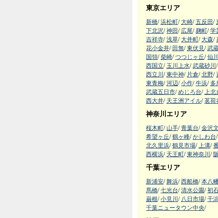
東京エリア
新橋
/
浜松町
/
大崎
/
五反田
/
下北沢
/
神田
/
広尾
/
麹町
/
学
吉祥寺
/
浅草
/
大井町
/
大森
/
花小金井
/
田無
/
東伏見
/
武
国領
/
柴崎
/
つつじヶ丘
/
仙
西国立
/
玉川上水
/
武蔵砂川
/
西立川
/
東中神
/
片倉
/
北野
/
東青梅
/
河辺
/
小作
/
牛浜
/
多
武蔵五日市
/
めじろ台
/
上北
西大井
/
天王洲アイル
/
茗荷
神奈川エリア
桜木町
/
山手
/
青葉台
/
金沢
希望ヶ丘
/
鶴ヶ峰
/
かしわ台
/
北久里浜
/
鶴見市場
/
上溝
/
西横浜
/
天王町
/
東神奈川
/
千葉エリア
新浦安
/
舞浜
/
西船橋
/
本八
馬橋
/
七光台
/
清水公園
/
初
巌根
/
小見川
/
八日市場
/
干
千葉ニュータウン中央
/