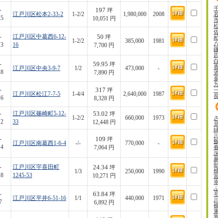
197
-
坪
江戸川区松本2-33-2
1-2/2
1,980,000
2008
25
10,051 円
50
-
江戸川区中葛西6-12-
坪
1-2/2
385,000
1981
13
16
7,700 円
59.95
-
坪
江戸川区中央3-9-7
1/2
473,000
-
18
7,890 円
317
-
坪
江戸川区松江7-7-5
1-4/4
2,640,000
1987
16
8,328 円
53.02
-
江戸川区篠崎町5-12-
坪
1-2/2
660,000
1973
12
33
12,448 円
109
-
坪
江戸川区南葛西1-6-4
-/-
770,000
-
14
7,064 円
24.34
-
江戸川区宇喜田町
坪
1/3
250,000
1990
18
1245-53
10,271 円
63.84
-
坪
江戸川区平井6-51-16
1/1
440,000
1971
7
6,892 円