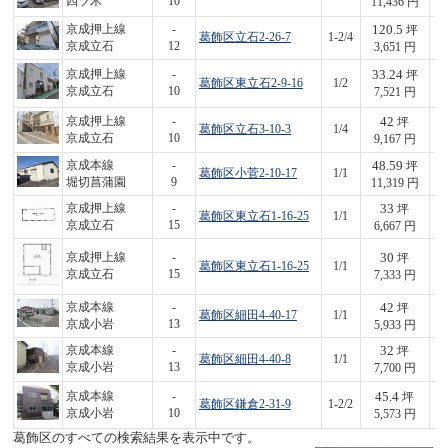
四ツ木
10
11,436 円
120.5
京成押上線
-
坪
葛飾区立石2-26-7
1-2/4
4
京成立石
12
3,651 円
33.24
京成押上線
-
坪
葛飾区東立石2-9-16
1/2
2
京成立石
10
7,521 円
42
京成押上線
-
坪
葛飾区立石3-10-3
1/4
3
京成立石
10
9,167 円
48.59
京成本線
-
坪
葛飾区小菅2-10-17
1/1
5
堀切菖蒲園
9
11,319 円
33
京成押上線
-
坪
葛飾区東立石1-16-25
1/1
2
京成立石
15
6,667 円
30
京成押上線
-
坪
葛飾区東立石1-16-25
1/1
2
京成立石
15
7,333 円
42
京成本線
-
坪
葛飾区細田4-40-17
1/1
2
京成小岩
13
5,933 円
32
京成本線
-
坪
葛飾区細田4-40-8
1/1
2
京成小岩
13
7,700 円
45.4
京成本線
-
坪
葛飾区鎌倉2-31-9
1-2/2
2
京成小岩
10
5,573 円
葛飾区のすべての検索結果を表示中です。