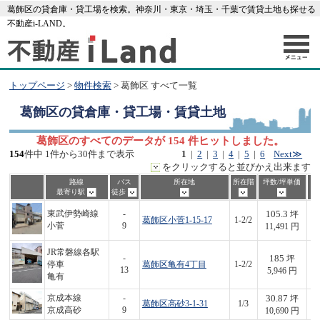
葛飾区の貸倉庫・貸工場を検索。神奈川・東京・埼玉・千葉で賃貸土地も探せる
不動産i-LAND。
トップページ
>
物件検索
> 葛飾区 すべて一覧
葛飾区
の貸倉庫・貸工場・賃貸土地
葛飾区のすべてのデータが 154 件ヒットしました。
154
件中 1件から30件まで表示
1
|
2
|
3
|
4
|
5
|
6
Next≫
をクリックすると並びかえ出来ます
路線
バス
所在地
所在階
坪数/坪単価
最寄り駅
徒歩
105.3
東武伊勢崎線
-
坪
葛飾区小菅1-15-17
1-2/2
1,
小菅
9
11,491 円
JR常磐線各駅
185
-
坪
停車
葛飾区亀有4丁目
1-2/2
1,
13
5,946 円
亀有
30.87
京成本線
-
坪
葛飾区高砂3-1-31
1/3
3
京成高砂
9
10,690 円