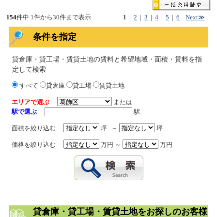
154
件中 1件から30件まで表示
1
|
2
|
3
|
4
|
5
|
6
Next≫
条件を指定
貸倉庫・貸工場・賃貸土地の賃料と希望地域・面積・賃料を指
定して検索
すべて
貸倉庫
貸工場
賃貸土地
エリアで選ぶ
または
駅で選ぶ
駅
面積を絞り込む
坪 ～
坪
価格を絞り込む
万円 ～
万円
貸倉庫・貸工場・賃貸土地をお探しのお客様