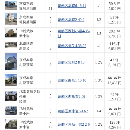
50.8
京成本線
-
坪
葛飾区堀切6-16-14
-/-
2
堀切菖蒲園
11
5,020 円
51
京成本線
-
坪
葛飾区堀切2-49-2
1/2
3
堀切菖蒲園
7
6,275 円
28.1
JR総武線
-
葛飾区西新小岩4-35-
坪
1/3
2
新小岩
8
11
9,786 円
116
北総鉄道
-
坪
葛飾区柴又4-36-22
-/-
7
新柴又
3
6,034 円
47
京成本線
-
坪
葛飾区宝町2-8-18
1-2/2
3
お花茶屋
6
8,191 円
66.36
京成本線
-
坪
葛飾区白鳥1-10-10
1-3/3
8
お花茶屋
6
12,432 円
JR常磐線各駅
73
-
坪
停車
葛飾区西亀有2-56
1-3/3
3
9
5,274 円
綾瀬
36.38
JR総武線
-
坪
葛飾区新小岩3-13-7
1/4
3
新小岩
9
9,071 円
128
JR総武線
-
坪
葛飾区東新小岩2-2-6
1-2/2
5
新小岩
12
4,297 円