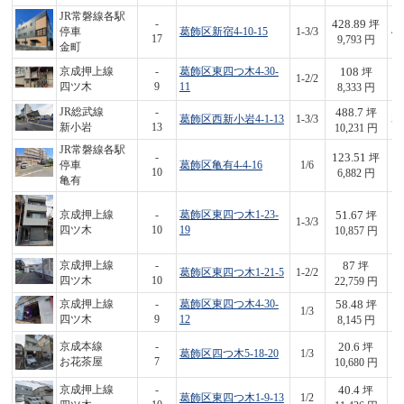
JR常磐線各駅
428.89
-
坪
停車
葛飾区新宿4-10-15
1-3/3
4,
17
9,793 円
金町
108
京成押上線
-
葛飾区東四つ木4-30-
坪
1-2/2
9
四ツ木
9
11
8,333 円
488.7
JR総武線
-
坪
葛飾区西新小岩4-1-13
1-3/3
5,
新小岩
13
10,231 円
JR常磐線各駅
123.51
-
坪
停車
葛飾区亀有4-4-16
1/6
8
10
6,882 円
亀有
51.67
京成押上線
-
葛飾区東四つ木1-23-
坪
1-3/3
5
四ツ木
10
19
10,857 円
87
京成押上線
-
坪
葛飾区東四つ木1-21-5
1-2/2
1,
四ツ木
10
22,759 円
58.48
京成押上線
-
葛飾区東四つ木4-30-
坪
1/3
4
四ツ木
9
12
8,145 円
20.6
京成本線
-
坪
葛飾区四つ木5-18-20
1/3
2
お花茶屋
7
10,680 円
40.4
京成押上線
-
坪
葛飾区東四つ木1-9-13
1/2
4