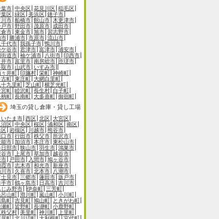
千葉市
中央区
花見川区
稲毛区
若葉区
緑区
美浜区
銚子市
市川市
船橋市
館山市
木更津市
松戸市
野田市
茂原市
成田市
佐倉市
東金市
旭市
習志野市
柏市
勝浦市
市原市
流山市
八千代市
我孫子市
鴨川市
鎌ケ谷市
君津市
富津市
浦安市
四街道市
袖ケ浦市
八街市
印西市
白井市
富里市
南房総市
匝瑳市
香取市
山武市
いすみ市
酒々井町
印旛村
栄町
神崎町
多古町
東庄町
大網白里町
九十九里町
芝山町
横芝光町
一宮町
睦沢町
長生村
白子町
長柄町
長南町
大多喜町
御宿町
埼玉の貸し倉庫・貸し工場
さいたま市
西区
北区
大宮区
見沼区
中央区
桜区
浦和区
南区
緑区
岩槻区
川越市
熊谷市
川口市
行田市
秩父市
所沢市
飯能市
加須市
本庄市
東松山市
春日部市
狭山市
羽生市
鴻巣市
深谷市
上尾市
草加市
越谷市
蕨市
戸田市
入間市
鳩ヶ谷市
朝霞市
志木市
和光市
新座市
桶川市
久喜市
北本市
八潮市
富士見市
三郷市
蓮田市
坂戸市
幸手市
鶴ヶ島市
日高市
吉川市
ふじみ野市
伊奈町
三芳町
毛呂山町
滑川町
嵐山町
小川町
川島町
吉見町
鳩山町
ときがわ町
横瀬町
皆野町
長瀞町
小鹿野町
東秩父村
美里町
神川町
上里町
寄居町
北川辺町
大利根町
宮代町