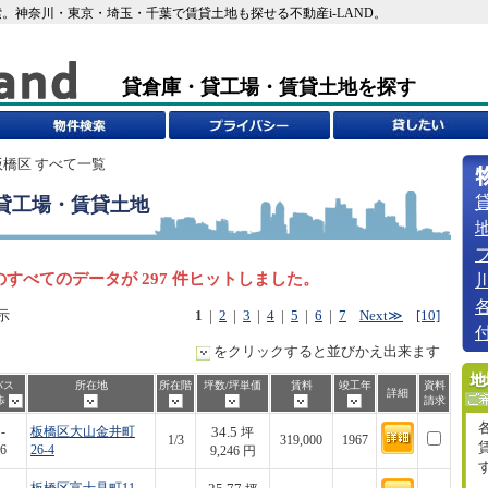
。神奈川・東京・埼玉・千葉で賃貸土地も探せる不動産i-LAND。
貸倉庫・貸工場・賃貸土地を探す
板橋区 すべて一覧
貸工場・賃貸土地
すべてのデータが 297 件ヒットしました。
示
1
|
2
|
3
|
4
|
5
|
6
|
7
Next≫
[10]
をクリックすると並びかえ出来ます
バス
所在地
所在階
坪数/坪単価
賃料
竣工年
資料
詳細
歩
請求
34.5
-
板橋区大山金井町
坪
1/3
319,000
1967
6
26-4
9,246 円