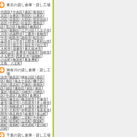
東京の貸し倉庫・貸し工場
千代田区
中央区
港区
新宿区
文京区
台東区
墨田区
江東区
品川区
目黒区
大田区
世田谷区
渋谷区
中野区
杉並区
豊島区
北区
荒川区
板橋区
練馬区
足立区
葛飾区
江戸川区
八王子市
立川市
武蔵野市
三鷹市
青梅市
府中市
昭島市
調布市
町田市
小金井市
小平市
日野市
東村山市
国分寺市
国立市
福生市
狛江市
東大和市
清瀬市
東久留米市
武蔵村山市
多摩市
稲城市
羽村市
あきる野市
西東京市
瑞穂町
日の出町
檜原村
奥多摩町
八丈島 八丈町
神奈川の貸し倉庫・貸し工
場
横浜市
鶴見区
神奈川区
西区
中区
南区
保土ケ谷区
磯子区
金沢区
港北区
戸塚区
港南区
旭区
緑区
瀬谷区
栄区
泉区
青葉区
都筑区
川崎市
川崎区
幸区
中原区
高津区
多摩区
宮前区
麻生区
横須賀市
平塚市
鎌倉市
藤沢市
小田原市
茅ヶ崎市
逗子市
相模原市
三浦市
秦野市
厚木市
大和市
伊勢原市
海老名市
座間市
南足柄市
綾瀬市
葉山町
寒川町
大磯町
二宮町
中井町
大井町
松田町
山北町
開成町
箱根町
真鶴町
湯河原町
愛川町
清川村
千葉の貸し倉庫・貸し工場