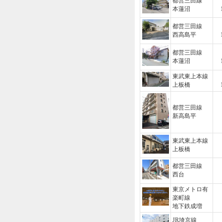
都営三田線
本蓮沼
都営三田線
西高島平
都営三田線
本蓮沼
東武東上本線
上板橋
都営三田線
新高島平
東武東上本線
上板橋
都営三田線
西台
東京メトロ有
楽町線
地下鉄成増
JR埼京線