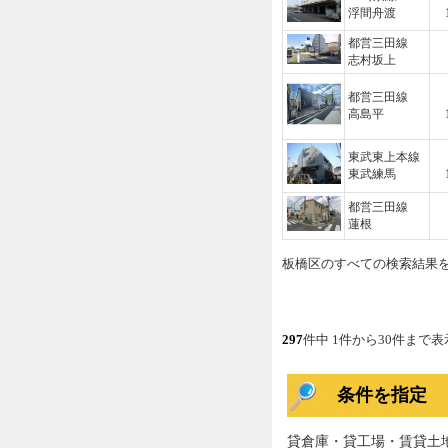
浮間舟渡
都営三田線
志村坂上
都営三田線
高島平
東武東上本線
東武練馬
都営三田線
蓮根
板橋区のすべての検索結果
297
件中 1件から30件まで表
条件を指定
貸倉庫・貸工場・賃貸土