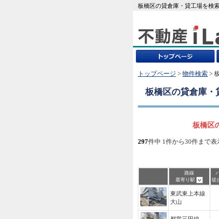
板橋区の貸倉庫・貸工場を検索
トップページ
>
物件検索
> 
板橋区
の貸倉庫・
板橋区の
297
件中 1件から30件まで表
路線
最寄り駅
徒
東武東上本線
大山