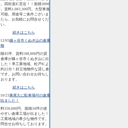
。四街道IC至近！！面積3000
。賃料1,983,300円。大型車進
入可能。用途等ご条件ございま
したら、お気軽にお問合せくだ
さい。
続きはこちら
12/05
鎌ヶ谷市くぬぎ山の倉庫
情報
積45坪、賃料198,000円の貸
し倉庫が鎌ヶ谷市くぬぎ山に出
ました！準工業地域、松戸ICよ
り約22分！好立地物件な貸し倉
庫です。お問い合わせお待ちし
ております。
続きはこちら
10/23
東尾久に駐車場付の倉庫
が出ました！
料350,000円、面積34坪の使
いやすい倉庫工場が出ました！
準工業地域の希少な物件です。
お問合せお待ちしております。