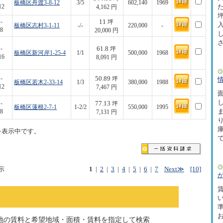
板橋区舟渡3-8-12
3/5
602,140
1969
12
た
4,162 円
坪
11
-
坪
板橋区志村3-1-11
-/-
220,000
-
8
20,000 円
61.8
-
坪
板橋区新河岸1-25-4
1/1
500,000
1968
16
8,091 円
50.89
-
坪
板橋区若木2-33-14
1/3
380,000
1988
12
7,467 円
面
77.13
-
坪
板橋区蓮根2-7-1
1-2/2
550,000
1995
8
7,131 円
を表示中です。
示
1
|
2
|
3
|
4
|
5
|
6
|
7
Next≫
[10]
賃
地の賃料と希望地域・面積・賃料を指定して検索