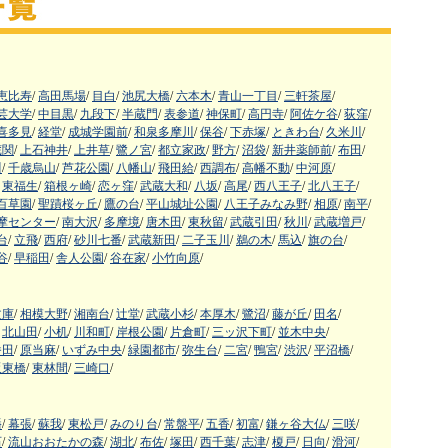
恵比寿
/
高田馬場
/
目白
/
池尻大橋
/
六本木
/
青山一丁目
/
三軒茶屋
/
芸大学
/
中目黒
/
九段下
/
半蔵門
/
表参道
/
神保町
/
高円寺
/
阿佐ケ谷
/
荻窪
/
喜多見
/
経堂
/
成城学園前
/
和泉多摩川
/
保谷
/
下赤塚
/
ときわ台
/
久米川
/
蔵関
/
上石神井
/
上井草
/
鷺ノ宮
/
都立家政
/
野方
/
沼袋
/
新井薬師前
/
布田
/
川
/
千歳烏山
/
芦花公園
/
八幡山
/
飛田給
/
西調布
/
高幡不動
/
中河原
/
東福生
/
箱根ヶ崎
/
恋ヶ窪
/
武蔵大和
/
八坂
/
高尾
/
西八王子
/
北八王子
/
百草園
/
聖蹟桜ヶ丘
/
鷹の台
/
平山城址公園
/
八王子みなみ野
/
相原
/
南平
/
摩センター
/
南大沢
/
多摩境
/
唐木田
/
東秋留
/
武蔵引田
/
秋川
/
武蔵増戸
/
台
/
立飛
/
西府
/
砂川七番
/
武蔵新田
/
二子玉川
/
鵜の木
/
馬込
/
旗の台
/
谷
/
早稲田
/
舎人公園
/
谷在家
/
小竹向原
/
文庫
/
相模大野
/
湘南台
/
辻堂
/
武蔵小杉
/
本厚木
/
鷺沼
/
藤が丘
/
田名
/
北山田
/
小机
/
川和町
/
岸根公園
/
片倉町
/
三ッ沢下町
/
並木中央
/
番田
/
原当麻
/
いずみ中央
/
緑園都市
/
弥生台
/
二宮
/
鴨宮
/
渋沢
/
平沼橋
/
阪東橋
/
東林間
/
三崎口
/
幡
/
幕張
/
蘇我
/
東松戸
/
みのり台
/
常盤平
/
五香
/
初富
/
鎌ヶ谷大仏
/
三咲
/
石
/
流山おおたかの森
/
湖北
/
布佐
/
塚田
/
西千葉
/
志津
/
榎戸
/
日向
/
滑河
/