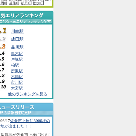
白岡町
菖蒲町
杉戸町
松伏町
川崎駅
成田駅
品川駅
厚木駅
戸塚駅
柏駅
所沢駅
木場駅
市川駅
大宮駅
他のランキングを見る
06/17
佐倉市上座に3000坪の
貸地が出ました！！
大型貸地が佐倉市上座に出まし