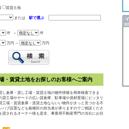
場
賃貸土地
または
駅で選ぶ
坪 ～
坪
万円 ～
万円
場・賃貸土地をお探しのお客様へご案内
貸し倉庫・貸し工場・賃貸土地の物件情報を簡単検索できま
の貸工場やヤードの広い貸倉庫、駐車場や資材置場にピッタリ
貸工場・賃貸倉庫・賃貸土地ならいい物件がきっと見つかる不
プレハブ設置なども板橋区の担当者が承りますのでご相談くださ
を貸されるオーナー様も是非、事業用不動産専門の当社にお任