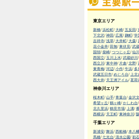
東京エリア
新橋
/
浜松町
/
大崎
/
五反田
/
下北沢
/
神田
/
広尾
/
麹町
/
学
吉祥寺
/
浅草
/
大井町
/
大森
/
花小金井
/
田無
/
東伏見
/
武
国領
/
柴崎
/
つつじヶ丘
/
仙
西国立
/
玉川上水
/
武蔵砂川
/
西立川
/
東中神
/
片倉
/
北野
/
東青梅
/
河辺
/
小作
/
牛浜
/
多
武蔵五日市
/
めじろ台
/
上北
西大井
/
天王洲アイル
/
茗荷
神奈川エリア
桜木町
/
山手
/
青葉台
/
金沢
希望ヶ丘
/
鶴ヶ峰
/
かしわ台
/
北久里浜
/
鶴見市場
/
上溝
/
西横浜
/
天王町
/
東神奈川
/
千葉エリア
新浦安
/
舞浜
/
西船橋
/
本八
馬橋
/
七光台
/
清水公園
/
初