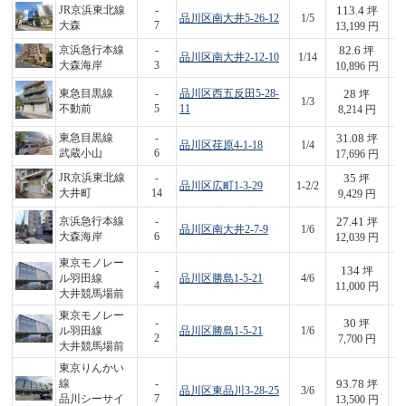
113.4
JR京浜東北線
-
坪
品川区南大井5-26-12
1/5
1,
大森
7
13,199 円
82.6
京浜急行本線
-
坪
品川区南大井2-12-10
1/14
9
大森海岸
3
10,896 円
28
東急目黒線
-
品川区西五反田5-28-
坪
1/3
2
不動前
5
11
8,214 円
31.08
東急目黒線
-
坪
品川区荏原4-1-18
1/4
5
武蔵小山
6
17,696 円
35
JR京浜東北線
-
坪
品川区広町1-3-29
1-2/2
3
大井町
14
9,429 円
27.41
京浜急行本線
-
坪
品川区南大井2-7-9
1/6
3
大森海岸
6
12,039 円
東京モノレー
134
-
坪
ル羽田線
品川区勝島1-5-21
4/6
1,
4
11,000 円
大井競馬場前
東京モノレー
30
-
坪
ル羽田線
品川区勝島1-5-21
1/6
2
2
7,700 円
大井競馬場前
東京りんかい
93.78
線
-
坪
品川区東品川3-28-25
3/6
1,
品川シーサイ
7
13,500 円