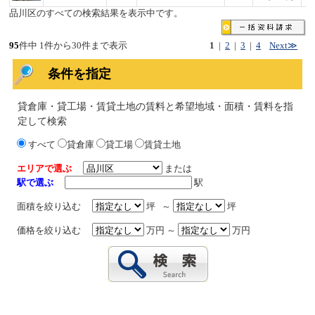
品川区のすべての検索結果を表示中です。
95
件中 1件から30件まで表示
1
|
2
|
3
|
4
Next≫
条件を指定
貸倉庫・貸工場・賃貸土地の賃料と希望地域・面積・賃料を指
定して検索
すべて
貸倉庫
貸工場
賃貸土地
エリアで選ぶ
または
駅で選ぶ
駅
面積を絞り込む
坪 ～
坪
価格を絞り込む
万円 ～
万円