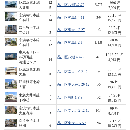
1996
JR京浜東北線
12
坪
品川区八潮3-2-22
6-7/7
13
大井町
9
7,000 円
25.18
京浜急行本線
-
坪
品川区勝島1-4-11
3/6
3
立会川
14
15,421 円
28.7
京浜急行本線
-
坪
品川区東大井2-27
1/3
3
立会川
3
12,195 円
40
京浜急行本線
-
坪
品川区勝島1-2-1
B1/8
5
立会川
12
14,480 円
東京モノレー
1318.73
-
坪
ル羽田線
品川区八潮3-3-22
4/7
11
14
8,913 円
流通センター
22.66
JR京浜東北線
-
坪
品川区南大井6-2-12
1/4
2
大森
8
13,151 円
96
JR京浜東北線
-
坪
品川区南大井5-26-12
1/5
1,
大森
7
15,421 円
34.9
東急大井町線
-
坪
品川区豊町1-8-8
1/2
3
下神明
7
10,315 円
69
京浜急行本線
-
坪
品川区南大井2-12-10
1/14
6
大森海岸
3
8,768 円
92.15
京浜急行本線
-
坪
品川区東大井2-7-7
2/4
9
鮫洲
6
10,743 円