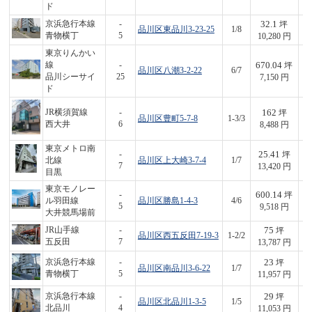
ド
32.1
京浜急行本線
-
坪
品川区東品川3-23-25
1/8
3
青物横丁
5
10,280 円
東京りんかい
670.04
線
-
坪
品川区八潮3-2-22
6/7
4,
品川シーサイ
25
7,150 円
ド
162
JR横須賀線
-
坪
品川区豊町5-7-8
1-3/3
1,
西大井
6
8,488 円
東京メトロ南
25.41
-
坪
北線
品川区上大崎3-7-4
1/7
3
7
13,420 円
目黒
東京モノレー
600.14
-
坪
ル羽田線
品川区勝島1-4-3
4/6
5,
5
9,518 円
大井競馬場前
75
JR山手線
-
坪
品川区西五反田7-19-3
1-2/2
1,
五反田
7
13,787 円
23
京浜急行本線
-
坪
品川区南品川3-6-22
1/7
2
青物横丁
5
11,957 円
29
京浜急行本線
-
坪
品川区北品川1-3-5
1/5
3
北品川
4
11,053 円