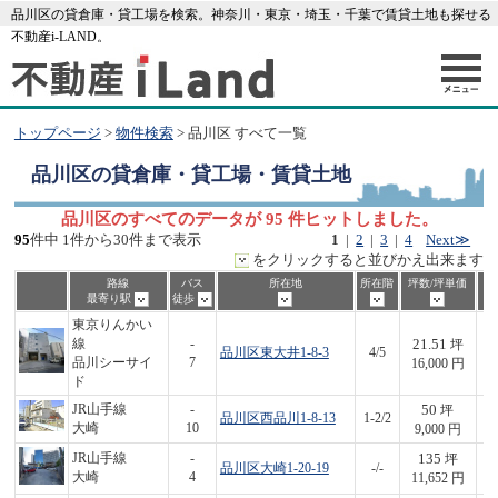
品川区の貸倉庫・貸工場を検索。神奈川・東京・埼玉・千葉で賃貸土地も探せる
不動産i-LAND。
トップページ
>
物件検索
> 品川区 すべて一覧
品川区
の貸倉庫・貸工場・賃貸土地
品川区のすべてのデータが 95 件ヒットしました。
95
件中 1件から30件まで表示
1
|
2
|
3
|
4
Next≫
をクリックすると並びかえ出来ます
路線
バス
所在地
所在階
坪数/坪単価
最寄り駅
徒歩
東京りんかい
21.51
線
-
坪
品川区東大井1-8-3
4/5
3
品川シーサイ
7
16,000 円
ド
50
JR山手線
-
坪
品川区西品川1-8-13
1-2/2
4
大崎
10
9,000 円
135
JR山手線
-
坪
品川区大崎1-20-19
-/-
1,
大崎
4
11,652 円