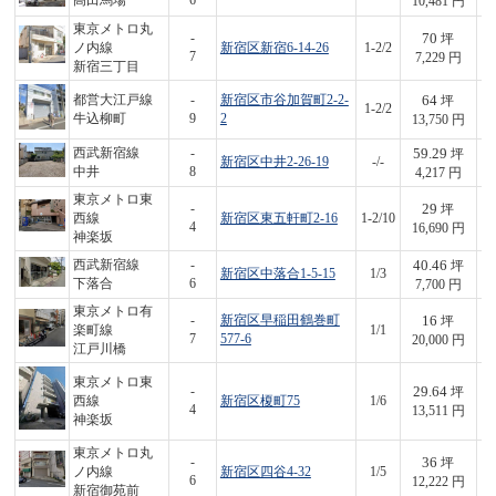
高田馬場
6
10,481 円
東京メトロ丸
70
-
坪
ノ内線
新宿区新宿6-14-26
1-2/2
5
7
7,229 円
新宿三丁目
64
都営大江戸線
-
新宿区市谷加賀町2-2-
坪
1-2/2
8
牛込柳町
9
2
13,750 円
59.29
西武新宿線
-
坪
新宿区中井2-26-19
-/-
2
中井
8
4,217 円
東京メトロ東
29
-
坪
西線
新宿区東五軒町2-16
1-2/10
4
4
16,690 円
神楽坂
40.46
西武新宿線
-
坪
新宿区中落合1-5-15
1/3
3
下落合
6
7,700 円
東京メトロ有
16
-
新宿区早稲田鶴巻町
坪
楽町線
1/1
3
7
577-6
20,000 円
江戸川橋
東京メトロ東
29.64
-
坪
西線
新宿区榎町75
1/6
4
4
13,511 円
神楽坂
東京メトロ丸
36
-
坪
ノ内線
新宿区四谷4-32
1/5
4
6
12,222 円
新宿御苑前