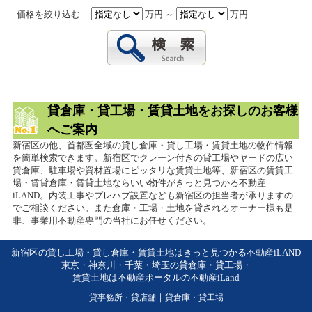
価格を絞り込む
万円 ～
万円
貸倉庫・貸工場・賃貸土地をお探しのお客様
へご案内
新宿区の他、首都圏全域の貸し倉庫・貸し工場・賃貸土地の物件情報
を簡単検索できます。新宿区でクレーン付きの貸工場やヤードの広い
貸倉庫、駐車場や資材置場にピッタリな賃貸土地等、新宿区の賃貸工
場・賃貸倉庫・賃貸土地ならいい物件がきっと見つかる不動産
iLAND。内装工事やプレハブ設置なども新宿区の担当者が承りますの
でご相談ください。また倉庫・工場・土地を貸されるオーナー様も是
非、事業用不動産専門の当社にお任せください。
新宿区の貸し工場・貸し倉庫・賃貸土地はきっと見つかる不動産iLAND
東京・神奈川・千葉・埼玉の貸倉庫・貸工場・
賃貸土地は不動産ポータルの不動産iLand
貸事務所・貸店舗
｜
貸倉庫・貸工場