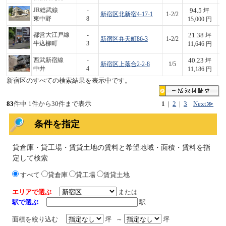
94.5
JR総武線
-
坪
新宿区北新宿4-17-1
1-2/2
1,
東中野
8
15,000 円
21.38
都営大江戸線
-
坪
新宿区弁天町86-3
1-2/2
2
牛込柳町
3
11,646 円
40.23
西武新宿線
-
坪
新宿区上落合2-2-8
1/5
4
中井
4
11,186 円
新宿区のすべての検索結果を表示中です。
83
件中 1件から30件まで表示
1
|
2
|
3
Next≫
条件を指定
貸倉庫・貸工場・賃貸土地の賃料と希望地域・面積・賃料を指
定して検索
すべて
貸倉庫
貸工場
賃貸土地
エリアで選ぶ
または
駅で選ぶ
駅
面積を絞り込む
坪 ～
坪