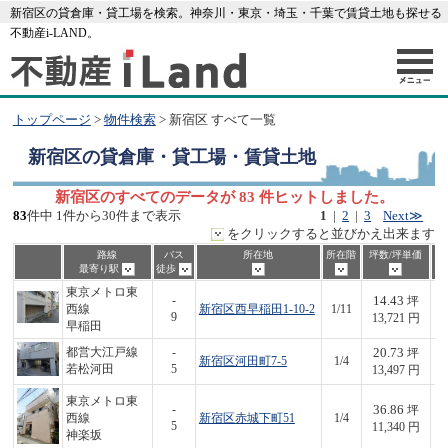
新宿区の貸倉庫・貸工場を検索。神奈川・東京・埼玉・千葉で賃貸土地も探せる
不動産i-LAND。
トップページ
>
物件検索
> 新宿区 すべて一覧
新宿区
の貸倉庫・貸工場・賃貸土地
新宿区のすべてのデータが 83 件ヒットしました。
83
件中 1件から30件まで表示
1
|
2
|
3
Next≫
をクリックすると並びかえ出来ます
路線
バス
所在地
所在階
坪数/坪単価
最寄り駅
徒歩
東京メトロ東
14.43
-
坪
西線
新宿区西早稲田1-10-2
1/11
1
9
13,721 円
早稲田
20.73
都営大江戸線
-
坪
新宿区河田町7-5
1/4
2
若松河田
5
13,497 円
東京メトロ東
36.86
-
坪
西線
新宿区赤城下町51
1/4
4
5
11,340 円
神楽坂