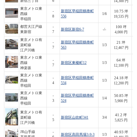
新宿三丁目
6
14,300 円
東京メトロ東
10.75
-
新宿区早稲田鶴巻町
坪
西線
1/6
2
8
556
19,535 円
早稲田
100
都営大江戸線
-
坪
新宿区新宿6-7
-/-
4
東新宿
7
4,000 円
東京メトロ有
21
-
新宿区早稲田鶴巻町
坪
楽町線
1/3
2
7
563
12,467 円
江戸川橋
東京メトロ東
64
-
坪
西線
新宿区東榎町12
1/3
7
7
12,100 円
神楽坂
東京メトロ東
24.18
-
新宿区早稲田鶴巻町
坪
西線
1/3
2
4
534
12,200 円
早稲田
東京メトロ東
50.85
-
新宿区早稲田鶴巻町
坪
西線
1/4
3
3
524
5,900 円
早稲田
東京メトロ有
41.2
-
坪
楽町線
新宿区山吹町341
3/4
2
5
5,825 円
江戸川橋
40.93
JR山手線
-
坪
新宿区高田馬場3-9-3
1/3
4