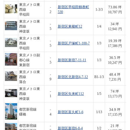
東京メトロ東
73.86
-
新宿区早稲田鶴巻町
坪
西線
1-3/3
7
2
530
10,797 円
早稲田
東京メトロ東
34
-
坪
西線
新宿区東榎町12
1/4
4
5
12,941 円
神楽坂
東京メトロ東
19.39
-
坪
西線
新宿区戸塚町1-100-7
1/3
3
5
17,586 円
早稲田
東京メトロ副
36.5
-
坪
都心線
新宿区新宿7-11-11
1/3
3
5
10,247 円
東新宿
東京メトロ東
48.4
-
坪
西線
新宿区北新宿4-7-12
B1-1/3
3
9
7,231 円
落合
東京メトロ東
74
-
坪
西線
新宿区矢来町112
1/5
9
1
13,173 円
神楽坂
34.9
都営新宿線
-
坪
新宿区富久町1-6
1/13
5
曙橋
4
17,135 円
21
都営新宿線
-
坪
新宿区新宿6-8-4
1/2
3