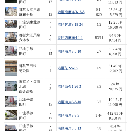
田町
17
11,013 円
25.36
都営大江戸線
-
B1-
坪
港区南麻布3-16-6
3
麻布十番
15
B2/3
15,379 円
12.25
JR京浜東北線
-
坪
港区芝浦3-18-24
1/2
2
田町
7
16,500 円
84.8
都営大江戸線
-
坪
港区西麻布4-1-1
B3/11
8
六本木
9
9,434 円
337.4
JR山手線
-
坪
港区海岸3-5-10
2/7
2,
田町
15
6,998 円
31.49
都営三田線
-
坪
港区芝2-5-15
1/9
4
芝公園
4
12,702 円
東京メトロ南
24
-
坪
北線
港区白金1-26-3
3/3
4
3
20,625 円
白金高輪
104.7
JR山手線
-
坪
港区海岸3-5-10
3/7
1,
田町
15
11,000 円
412.83
JR山手線
-
坪
港区海岸3-8-3
1-4/4
3,
田町
15
9,350 円
414
JR山手線
-
坪
港区海岸3-5-13
4/8
5,