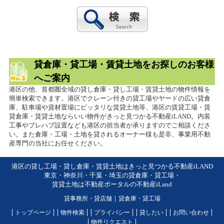
貸倉庫・貸工場・賃貸土地をお探しのお客様
へご案内
港区の他、首都圏全域の貸し倉庫・貸し工場・賃貸土地の物件情報を
簡単検索できます。港区でクレーン付きの貸工場やヤードの広い貸倉
庫、駐車場や資材置場にピッタリな賃貸土地等、港区の賃貸工場・賃
貸倉庫・賃貸土地ならいい物件がきっと見つかる不動産iLAND。内装
工事やプレハブ設置なども港区の担当者が承りますのでご相談くださ
い。また倉庫・工場・土地を貸されるオーナー様も是非、事業用不動
産専門の当社にお任せください。
港区の貸し工場・貸し倉庫・賃貸土地はきっと見つかる不動産iLAND
東京・神奈川・千葉・埼玉の貸倉庫・貸工場・
賃貸土地は不動産ポータルの不動産iLand
貸事務所・貸店舗
｜
貸倉庫・貸工場
トップページ
物件検索
プライバシー
貸したい
お問い合わせ
物件リクエスト