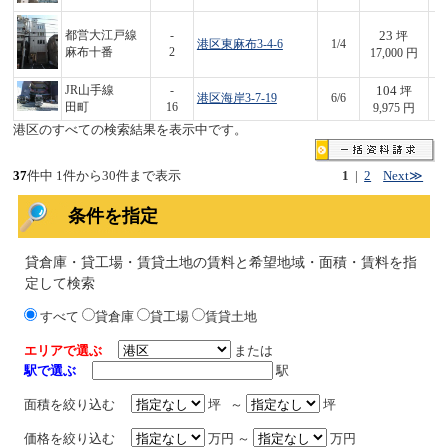
23
都営大江戸線
-
坪
港区東麻布3-4-6
1/4
3
麻布十番
2
17,000 円
104
JR山手線
-
坪
港区海岸3-7-19
6/6
1,
田町
16
9,975 円
港区のすべての検索結果を表示中です。
37
件中 1件から30件まで表示
1
|
2
Next≫
条件を指定
貸倉庫・貸工場・賃貸土地の賃料と希望地域・面積・賃料を指
定して検索
すべて
貸倉庫
貸工場
賃貸土地
エリアで選ぶ
または
駅で選ぶ
駅
面積を絞り込む
坪 ～
坪
価格を絞り込む
万円 ～
万円