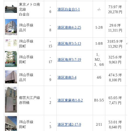
東京メトロ南
73.97
-
坪
北線
港区白金台1-1
-/-
1,
6
20,278 円
白金台
29.6
JR山手線
-
坪
港区港南4-2-25
1-2/8
3
品川
8
11,311 円
3185.9
JR山手線
-
坪
港区海岸3-5-13
1-8/8
42
田町
15
13,292 円
1、
325.6
JR山手線
-
坪
港区海岸3-7-19
M2、
2,
田町
17
9,063 円
3、6/6
474.5
JR山手線
-
坪
港区港南3-4
4/6
3,
品川
9
8,100 円
65.05
都営大江戸線
-
坪
港区東麻布1-8-2
B1-5/5
4
赤羽橋
2
7,471 円
53.01
JR山手線
-
坪
港区芝浦2-17-9
2/11
4
田町
5
8,640 円