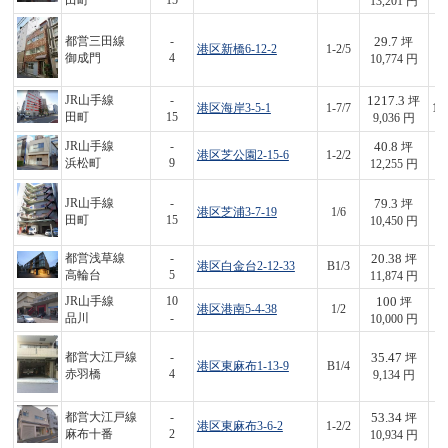
田町
15
13,201 円
29.7
都営三田線
-
坪
港区新橋6-12-2
1-2/5
3
御成門
4
10,774 円
1217.3
JR山手線
-
坪
港区海岸3-5-1
1-7/7
11
田町
15
9,036 円
40.8
JR山手線
-
坪
港区芝公園2-15-6
1-2/2
5
浜松町
9
12,255 円
79.3
JR山手線
-
坪
港区芝浦3-7-19
1/6
8
田町
15
10,450 円
20.38
都営浅草線
-
坪
港区白金台2-12-33
B1/3
2
高輪台
5
11,874 円
100
JR山手線
10
坪
港区港南5-4-38
1/2
1,
品川
-
10,000 円
35.47
都営大江戸線
-
坪
港区東麻布1-13-9
B1/4
3
赤羽橋
4
9,134 円
53.34
都営大江戸線
-
坪
港区東麻布3-6-2
1-2/2
5
麻布十番
2
10,934 円