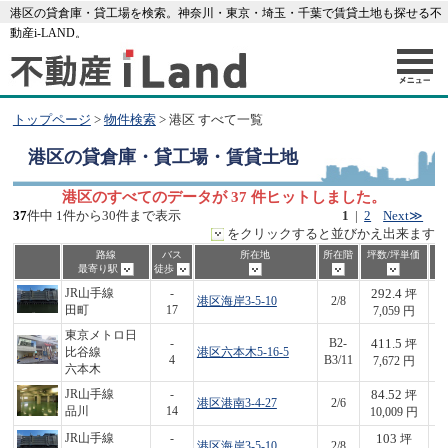
港区の貸倉庫・貸工場を検索。神奈川・東京・埼玉・千葉で賃貸土地も探せる不
動産i-LAND。
トップページ
>
物件検索
> 港区 すべて一覧
港区
の貸倉庫・貸工場・賃貸土地
港区のすべてのデータが 37 件ヒットしました。
37
件中 1件から30件まで表示
1
|
2
Next≫
をクリックすると並びかえ出来ます
路線
バス
所在地
所在階
坪数/坪単価
最寄り駅
徒歩
292.4
JR山手線
-
坪
港区海岸3-5-10
2/8
2,
田町
17
7,059 円
東京メトロ日
411.5
-
B2-
坪
比谷線
港区六本木5-16-5
3,
4
B3/11
7,672 円
六本木
84.52
JR山手線
-
坪
港区港南3-4-27
2/6
8
品川
14
10,009 円
103
JR山手線
-
坪
港区海岸3-5-10
2/8
1,