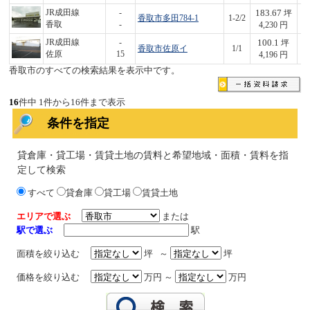
183.67
JR成田線
-
坪
香取市多田784-1
1-2/2
7
香取
-
4,230 円
100.1
JR成田線
-
坪
香取市佐原イ
1/1
4
佐原
15
4,196 円
香取市のすべての検索結果を表示中です。
16
件中 1件から16件まで表示
条件を指定
貸倉庫・貸工場・賃貸土地の賃料と希望地域・面積・賃料を指
定して検索
すべて
貸倉庫
貸工場
賃貸土地
エリアで選ぶ
または
駅で選ぶ
駅
面積を絞り込む
坪 ～
坪
価格を絞り込む
万円 ～
万円