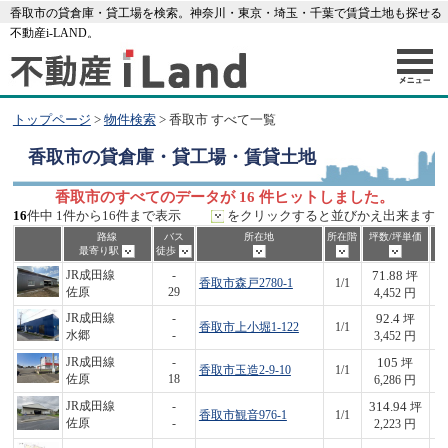
香取市の貸倉庫・貸工場を検索。神奈川・東京・埼玉・千葉で賃貸土地も探せる
不動産i-LAND。
トップページ
>
物件検索
> 香取市 すべて一覧
香取市
の貸倉庫・貸工場・賃貸土地
香取市のすべてのデータが 16 件ヒットしました。
16
件中 1件から16件まで表示
をクリックすると並びかえ出来ます
路線
バス
所在地
所在階
坪数/坪単価
最寄り駅
徒歩
71.88
JR成田線
-
坪
香取市森戸2780-1
1/1
3
佐原
29
4,452 円
92.4
JR成田線
-
坪
香取市上小堀1-122
1/1
3
水郷
-
3,452 円
105
JR成田線
-
坪
香取市玉造2-9-10
1/1
6
佐原
18
6,286 円
314.94
JR成田線
-
坪
香取市観音976-1
1/1
7
佐原
-
2,223 円