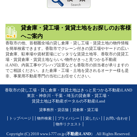
貸倉庫・貸工場・賃貸土地をお探しのお客様
へご案内
香取市の他、首都圏全域の貸し倉庫・貸し工場・賃貸土地の物件情報
を簡単検索できます。香取市でクレーン付きの貸工場やヤードの広い
貸倉庫、駐車場や資材置場にピッタリな賃貸土地等、香取市の賃貸工
場・賃貸倉庫・賃貸土地ならいい物件がきっと見つかる不動産
iLAND。内装工事やプレハブ設置なども香取市の担当者が承りますの
でご相談ください。また倉庫・工場・土地を貸されるオーナー様も是
非、事業用不動産専門の当社にお任せください。
香取市の貸し工場・貸し倉庫・賃貸土地はきっと見つかる不動産iLAND
東京・神奈川・千葉・埼玉の貸倉庫・貸工場・
賃貸土地は不動産ポータルの不動産iLand
貸事務所・貸店舗
｜
貸倉庫・貸工場
トップページ
物件検索
プライバシー
貸したい
お問い合わせ
物件リクエスト
Copyright (C) 2010
www.l-777.co.jp
(
不動産iLAND
）. All Rights Reserved.