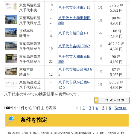
37.95
東葉高速鉄道
10
坪
八千代市高津東3-11
1/1
2
八千代中央
2
5,692 円
80
東葉高速鉄道
-
八千代市大和田新田
坪
1/1
3
八千代緑が丘
-
860
4,950 円
166
京成本線
-
坪
八千代市勝田台1-1
-/-
3
勝田台
4
2,108 円
407.37
東葉高速鉄道
-
坪
八千代市吉橋1076-2
1/1
1,
八千代緑が丘
10
4,320 円
90
東葉高速鉄道
-
八千代市大和田新田
坪
1/1
3
八千代緑が丘
22
860
4,180 円
87
京成本線
-
八千代市勝田台南3-6-
坪
1/2
4
勝田台
12
5
5,057 円
90.53
東葉高速鉄道
-
八千代市緑が丘西6-
坪
1/1
4
八千代緑が丘
-
12-5
4,860 円
八千代市のすべての検索結果を表示中です。
166
件中 1件から30件まで表示
1
|
2
|
3
|
4
|
5
|
6
Next≫
条件を指定
貸倉庫・貸工場・賃貸土地の賃料と希望地域・面積・賃料を指