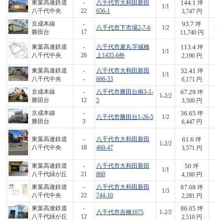
144.1
東葉高速鉄道
-
八千代市大和田新田
坪
1/1
5
八千代中央
22
656-1
3,747 円
93.7
京成本線
-
坪
八千代市下市場2-7-6
1/2
1,
勝田台
17
11,740 円
113.4
東葉高速鉄道
-
八千代市麦丸字城橋
坪
1/1
2
八千代中央
26
上1435-6外
2,190 円
32.41
東葉高速鉄道
-
八千代市大和田新田
坪
1/1
2
八千代中央
-
666-33
6,171 円
67.29
京成本線
-
八千代市勝田台南3-1-
坪
1-2/2
2
勝田台
12
5
3,500 円
36.65
京成本線
-
坪
八千代市勝田台1-26-5
1/2
2
勝田台
3
6,447 円
61.6
東葉高速鉄道
-
八千代市大和田新田
坪
1-2/2
2
八千代中央
18
460-47
3,571 円
50
東葉高速鉄道
-
八千代市大和田新田
坪
1/1
2
八千代緑が丘
21
860
4,180 円
87.68
東葉高速鉄道
-
八千代市大和田新田
坪
1/3
2
八千代中央
22
744-10
2,281 円
86.05
東葉高速鉄道
-
坪
八千代市吉橋1075
1-2/2
2
八千代緑が丘
12
2,510 円