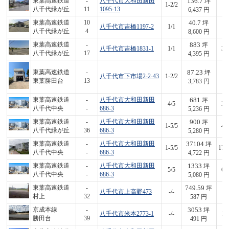
136.7
東葉高速鉄道
-
八千代市大和田新田
坪
1-2/2
8
八千代緑が丘
11
1095-13
6,437 円
40.7
東葉高速鉄道
10
坪
八千代市吉橋1197-2
1/1
3
八千代緑が丘
4
8,600 円
883
東葉高速鉄道
-
坪
八千代市吉橋1831-1
1/1
3,
八千代緑が丘
17
4,395 円
87.23
東葉高速鉄道
-
坪
八千代市下市場2-2-43
1-2/2
3
東葉勝田台
13
3,783 円
681
東葉高速鉄道
-
八千代市大和田新田
坪
4/5
3,
八千代中央
-
686-3
5,236 円
900
東葉高速鉄道
-
八千代市大和田新田
坪
1-5/5
4,
八千代緑が丘
36
686-3
5,280 円
37104
東葉高速鉄道
-
八千代市大和田新田
坪
1-5/5
175
八千代中央
-
686-3
4,722 円
1333
東葉高速鉄道
-
八千代市大和田新田
坪
5/5
6,
八千代中央
-
686-3
5,080 円
749.59
東葉高速鉄道
-
坪
八千代市上高野473
-/-
4
村上
32
587 円
3053
京成本線
-
坪
八千代市米本2773-1
-/-
1,
勝田台
39
491 円