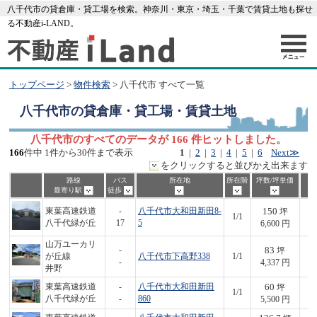
八千代市の貸倉庫・貸工場を検索。神奈川・東京・埼玉・千葉で賃貸土地も探せ
る不動産i-LAND。
トップページ
>
物件検索
> 八千代市 すべて一覧
八千代市
の貸倉庫・貸工場・賃貸土地
八千代市のすべてのデータが 166 件ヒットしました。
166
件中 1件から30件まで表示
1
|
2
|
3
|
4
|
5
|
6
Next≫
をクリックすると並びかえ出来ます
路線
バス
所在地
所在階
坪数/坪単価
最寄り駅
徒歩
150
東葉高速鉄道
-
八千代市大和田新田8-
坪
1/1
9
八千代緑が丘
17
5
6,600 円
山万ユーカリ
83
-
坪
が丘線
八千代市下高野338
1/1
3
-
4,337 円
井野
60
東葉高速鉄道
-
八千代市大和田新田
坪
1/1
3
八千代緑が丘
-
860
5,500 円