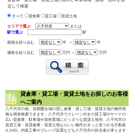
定して検索
すべて
貸倉庫
貸工場
賃貸土地
エリアで選ぶ
または
駅で選ぶ
駅
面積を絞り込む
坪 ～
坪
価格を絞り込む
万円 ～
万円
貸倉庫・貸工場・賃貸土地をお探しのお客様
へご案内
八千代市の他、首都圏全域の貸し倉庫・貸し工場・賃貸土地の物件情
報を簡単検索できます。八千代市でクレーン付きの貸工場やヤードの
広い貸倉庫、駐車場や資材置場にピッタリな賃貸土地等、八千代市の
賃貸工場・賃貸倉庫・賃貸土地ならいい物件がきっと見つかる不動産
iLAND。内装工事やプレハブ設置なども八千代市の担当者が承ります