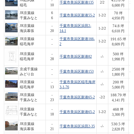
435.6
JR総武線
7
坪
千葉市美浜区新港135
2/2
2,
稲毛
10
6,600 円
70
JR京葉線
6
坪
千葉市美浜区新港55-2
1-2/2
3
千葉みなと
6
4,950 円
74.8
JR京葉線
-
千葉市美浜区浜田2-
坪
1-2/2
4
海浜幕張
20
14-1
6,618 円
191.65
JR京葉線
-
千葉市美浜区新港166-
坪
1-2/2
1,
稲毛海岸
-
2
8,609 円
500
JR京葉線
-
坪
千葉市美浜区新港82
-/-
9
稲毛海岸
28
1,998 円
2500
京成千葉線
-
坪
千葉市美浜区新港153
-/-
4,
みどり台
-
1,800 円
200
JR京葉線
-
千葉市美浜区稲毛海岸
坪
-/-
1,
稲毛海岸
13
3-1-76
5,000 円
188.79
JR京葉線
-
坪
千葉市美浜区新港65-2
-2/2
7
千葉みなと
23
4,141 円
468
JR京葉線
-
坪
千葉市美浜区新港65-2
1-2/2
1,
千葉みなと
18
3,300 円
530.5
JR京葉線
-
坪
千葉市美浜区浜田2-35
-/-
1,
海浜幕張
21
2,828 円