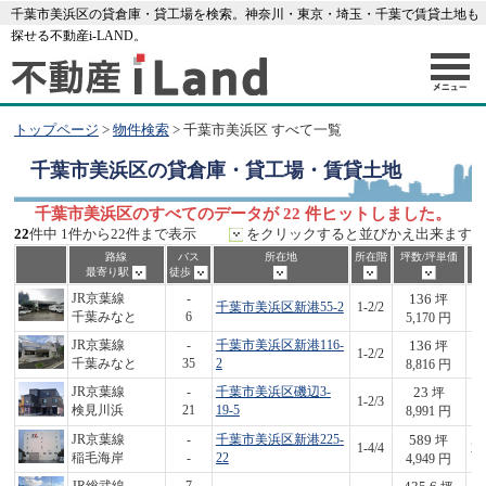
千葉市美浜区の貸倉庫・貸工場を検索。神奈川・東京・埼玉・千葉で賃貸土地も
探せる不動産i-LAND。
トップページ
>
物件検索
> 千葉市美浜区 すべて一覧
千葉市美浜区
の貸倉庫・貸工場・賃貸土地
千葉市美浜区のすべてのデータが 22 件ヒットしました。
22
件中 1件から22件まで表示
をクリックすると並びかえ出来ます
路線
バス
所在地
所在階
坪数/坪単価
最寄り駅
徒歩
136
JR京葉線
-
坪
千葉市美浜区新港55-2
1-2/2
7
千葉みなと
6
5,170 円
136
JR京葉線
-
千葉市美浜区新港116-
坪
1-2/2
1,
千葉みなと
35
2
8,816 円
23
JR京葉線
-
千葉市美浜区磯辺3-
坪
1-2/3
2
検見川浜
21
19-5
8,991 円
589
JR京葉線
-
千葉市美浜区新港225-
坪
1-4/4
2,
稲毛海岸
-
22
4,949 円