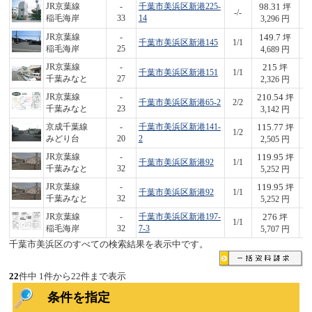
98.31
JR京葉線
-
千葉市美浜区新港225-
坪
-/-
3
稲毛海岸
33
14
3,296 円
149.7
JR京葉線
-
坪
千葉市美浜区新港145
1/1
7
稲毛海岸
25
4,689 円
215
JR京葉線
-
坪
千葉市美浜区新港151
1/1
5
千葉みなと
27
2,326 円
210.54
JR京葉線
-
坪
千葉市美浜区新港65-2
2/2
6
千葉みなと
23
3,142 円
115.77
京成千葉線
-
千葉市美浜区新港141-
坪
1/2
2
みどり台
20
2
2,505 円
119.95
JR京葉線
-
坪
千葉市美浜区新港92
1/1
6
千葉みなと
32
5,252 円
119.95
JR京葉線
-
坪
千葉市美浜区新港92
1/1
6
千葉みなと
32
5,252 円
276
JR京葉線
-
千葉市美浜区新港197-
坪
1/1
1,
稲毛海岸
32
7-3
5,707 円
千葉市美浜区のすべての検索結果を表示中です。
22
件中 1件から22件まで表示
条件を指定