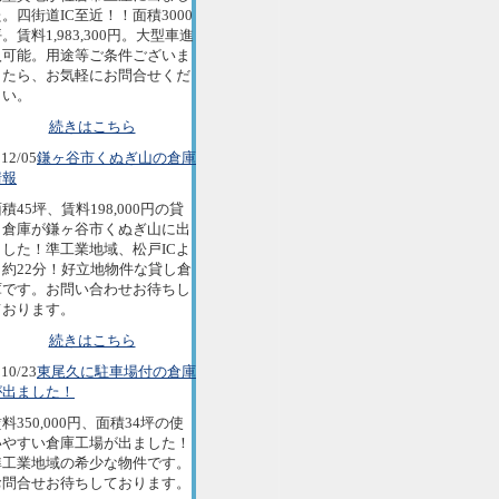
。四街道IC至近！！面積3000
。賃料1,983,300円。大型車進
入可能。用途等ご条件ございま
したら、お気軽にお問合せくだ
さい。
続きはこちら
12/05
鎌ヶ谷市くぬぎ山の倉庫
情報
積45坪、賃料198,000円の貸
し倉庫が鎌ヶ谷市くぬぎ山に出
ました！準工業地域、松戸ICよ
り約22分！好立地物件な貸し倉
庫です。お問い合わせお待ちし
ております。
続きはこちら
10/23
東尾久に駐車場付の倉庫
が出ました！
料350,000円、面積34坪の使
いやすい倉庫工場が出ました！
準工業地域の希少な物件です。
お問合せお待ちしております。