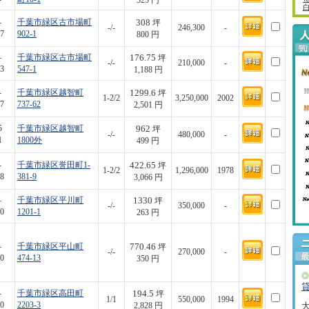
325 円
308
-
千葉市緑区古市場町
坪
-/-
246,300
-
7
902-1
800 円
176.75
-
千葉市緑区古市場町
坪
-/-
210,000
-
3
547-1
1,188 円
1299.6
-
千葉市緑区越智町
坪
1-2/2
3,250,000
2002
7
737-62
2,501 円
962
5
千葉市緑区越智町
坪
-/-
480,000
-
1
1800外
499 円
422.65
-
千葉市緑区誉田町1-
坪
1-2/2
1,296,000
1978
8
381-9
3,066 円
1330
-
千葉市緑区平川町
坪
-/-
350,000
-
0
1201-1
263 円
770.46
-
千葉市緑区平山町
坪
-/-
270,000
-
0
474-13
350 円
194.5
-
千葉市緑区高田町
坪
1/1
550,000
1994
0
2203-3
2,828 円