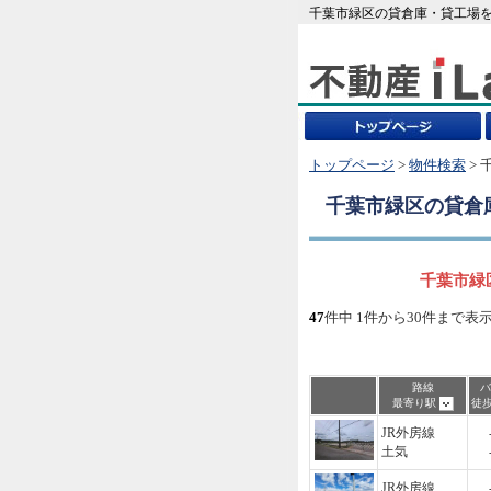
千葉市緑区の貸倉庫・貸工場を
トップページ
>
物件検索
> 
千葉市緑区
の貸倉
千葉市緑
47
件中 1件から30件まで表
路線
バ
最寄り駅
徒
JR外房線
土気
JR外房線