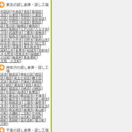
東京の貸し倉庫・貸し工場
千代田区
中央区
港区
新宿区
文京区
台東区
墨田区
江東区
品川区
目黒区
大田区
世田谷区
渋谷区
中野区
杉並区
豊島区
北区
荒川区
板橋区
練馬区
足立区
葛飾区
江戸川区
八王子市
立川市
武蔵野市
三鷹市
青梅市
府中市
昭島市
調布市
町田市
小金井市
小平市
日野市
東村山市
国分寺市
国立市
福生市
狛江市
東大和市
清瀬市
東久留米市
武蔵村山市
多摩市
稲城市
羽村市
あきる野市
西東京市
瑞穂町
日の出町
檜原村
奥多摩町
八丈島 八丈町
神奈川の貸し倉庫・貸し工
場
横浜市
鶴見区
神奈川区
西区
中区
南区
保土ケ谷区
磯子区
金沢区
港北区
戸塚区
港南区
旭区
緑区
瀬谷区
栄区
泉区
青葉区
都筑区
川崎市
川崎区
幸区
中原区
高津区
多摩区
宮前区
麻生区
横須賀市
平塚市
鎌倉市
藤沢市
小田原市
茅ヶ崎市
逗子市
相模原市
三浦市
秦野市
厚木市
大和市
伊勢原市
海老名市
座間市
南足柄市
綾瀬市
葉山町
寒川町
大磯町
二宮町
中井町
大井町
松田町
山北町
開成町
箱根町
真鶴町
湯河原町
愛川町
清川村
千葉の貸し倉庫・貸し工場