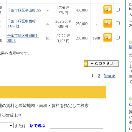
た
1728
0
坪
坪
千葉市緑区平山町595
-/-
480,000
-
2
278 円
363.36
-
千葉市緑区中西町
坪
-/-
250,000
-
-
232-7他
688 円
87.72
-
千葉市緑区誉田町1-
坪
1/1
280,000
1988
8
383-3
3,192 円
結果を表示中です。
面
示
1
|
2
Next≫
地の賃料と希望地域・面積・賃料を指定して検索
賃
場
賃貸土地
または
駅で選ぶ