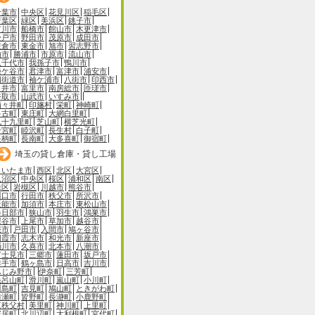
千葉市
中央区
花見川区
稲毛区
若葉区
緑区
美浜区
銚子市
市川市
船橋市
館山市
木更津市
松戸市
野田市
茂原市
成田市
佐倉市
東金市
旭市
習志野市
柏市
勝浦市
市原市
流山市
八千代市
我孫子市
鴨川市
鎌ケ谷市
君津市
富津市
浦安市
四街道市
袖ケ浦市
八街市
印西市
白井市
富里市
南房総市
匝瑳市
香取市
山武市
いすみ市
酒々井町
印旛村
栄町
神崎町
多古町
東庄町
大網白里町
九十九里町
芝山町
横芝光町
一宮町
睦沢町
長生村
白子町
長柄町
長南町
大多喜町
御宿町
埼玉の貸し倉庫・貸し工場
さいたま市
西区
北区
大宮区
見沼区
中央区
桜区
浦和区
南区
緑区
岩槻区
川越市
熊谷市
川口市
行田市
秩父市
所沢市
飯能市
加須市
本庄市
東松山市
春日部市
狭山市
羽生市
鴻巣市
深谷市
上尾市
草加市
越谷市
蕨市
戸田市
入間市
鳩ヶ谷市
朝霞市
志木市
和光市
新座市
桶川市
久喜市
北本市
八潮市
富士見市
三郷市
蓮田市
坂戸市
幸手市
鶴ヶ島市
日高市
吉川市
ふじみ野市
伊奈町
三芳町
毛呂山町
滑川町
嵐山町
小川町
川島町
吉見町
鳩山町
ときがわ町
横瀬町
皆野町
長瀞町
小鹿野町
東秩父村
美里町
神川町
上里町
寄居町
北川辺町
大利根町
宮代町