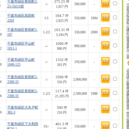
275.25
-
千葉市緑区誉田町2-
坪
-/-
500,000
-
7
23-33の1部
1,817 円
194.7
-
千葉市緑区高田町
坪
1/1
550,000
1994
-
2203
2,825 円
103.31
-
千葉市緑区誉田町1-
坪
1-2/2
330,000
2009
9
107
3,194 円
1000
-
千葉市緑区平山町
坪
-/-
990,000
-
2
1911-1
990 円
1332
-
千葉市緑区平山町
坪
-/-
350,000
-
0
1049-125
263 円
3596
-
千葉市緑区誉田町2-
坪
-/-
2,000,000
-
6
2300-55
556 円
117.4
-
千葉市緑区誉田町2-
坪
1-2/2
2,500,000
1988
6
2300-55
21,295 円
500
-
千葉市緑区大木戸町
坪
-/-
108,000
-
6
382-3
216 円
461.3
-
千葉市緑区下大和田
坪
01/-
150,000
-
-
町10-1