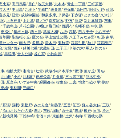
恵比寿
/
高田馬場
/
目白
/
池尻大橋
/
六本木
/
青山一丁目
/
三軒茶屋
/
芸大学
/
中目黒
/
九段下
/
半蔵門
/
表参道
/
神保町
/
高円寺
/
阿佐ケ谷
/
荻窪
/
喜多見
/
経堂
/
成城学園前
/
和泉多摩川
/
保谷
/
下赤塚
/
ときわ台
/
久米川
/
蔵関
/
上石神井
/
上井草
/
鷺ノ宮
/
都立家政
/
野方
/
沼袋
/
新井薬師前
/
布田
/
川
/
千歳烏山
/
芦花公園
/
八幡山
/
飛田給
/
西調布
/
高幡不動
/
中河原
/
東福生
/
箱根ヶ崎
/
恋ヶ窪
/
武蔵大和
/
八坂
/
高尾
/
西八王子
/
北八王子
/
百草園
/
聖蹟桜ヶ丘
/
鷹の台
/
平山城址公園
/
八王子みなみ野
/
相原
/
南平
/
摩センター
/
南大沢
/
多摩境
/
唐木田
/
東秋留
/
武蔵引田
/
秋川
/
武蔵増戸
/
台
/
立飛
/
西府
/
砂川七番
/
武蔵新田
/
二子玉川
/
鵜の木
/
馬込
/
旗の台
/
谷
/
早稲田
/
舎人公園
/
谷在家
/
小竹向原
/
文庫
/
相模大野
/
湘南台
/
辻堂
/
武蔵小杉
/
本厚木
/
鷺沼
/
藤が丘
/
田名
/
北山田
/
小机
/
川和町
/
岸根公園
/
片倉町
/
三ッ沢下町
/
並木中央
/
番田
/
原当麻
/
いずみ中央
/
緑園都市
/
弥生台
/
二宮
/
鴨宮
/
渋沢
/
平沼橋
/
阪東橋
/
東林間
/
三崎口
/
幡
/
幕張
/
蘇我
/
東松戸
/
みのり台
/
常盤平
/
五香
/
初富
/
鎌ヶ谷大仏
/
三咲
/
石
/
流山おおたかの森
/
湖北
/
布佐
/
塚田
/
西千葉
/
志津
/
榎戸
/
日向
/
滑河
/
潟
/
新検見川
/
下総神崎
/
南酒々井
/
東船橋
/
土気
/
本納
/
印西牧の原
/