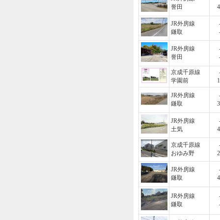
誉田
4
JR外房線
鎌取
JR外房線
誉田
京成千原線
学園前
1
JR外房線
鎌取
3
JR外房線
土気
4
京成千原線
おゆみ野
2
JR外房線
鎌取
4
JR外房線
鎌取