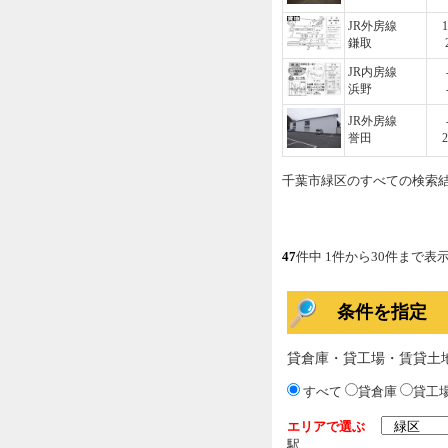
JR外房線
1
鎌取
JR内房線
浜野
JR外房線
誉田
2
千葉市緑区のすべての検索
47
件中 1件から30件まで表
条件を指定
貸倉庫・貸工場・賃貸土
すべて
貸倉庫
貸工
エリアで選ぶ
駅