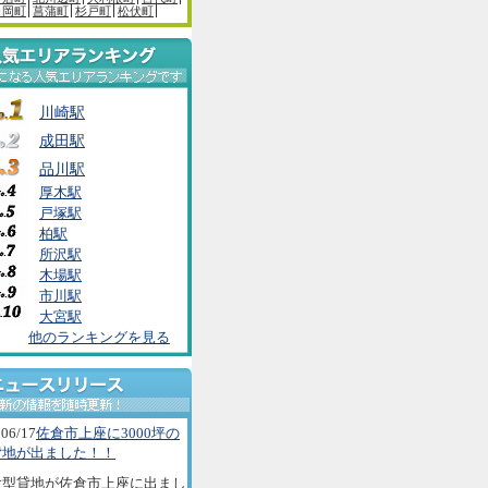
白岡町
菖蒲町
杉戸町
松伏町
川崎駅
成田駅
品川駅
厚木駅
戸塚駅
柏駅
所沢駅
木場駅
市川駅
大宮駅
他のランキングを見る
06/17
佐倉市上座に3000坪の
貸地が出ました！！
大型貸地が佐倉市上座に出まし