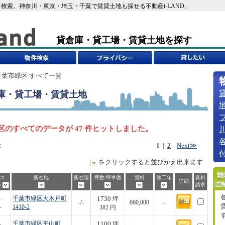
検索。神奈川・東京・埼玉・千葉で賃貸土地も探せる不動産i-LAND。
貸倉庫・貸工場・賃貸土地を探す
千葉市緑区 すべて一覧
庫・貸工場・賃貸土地
区のすべてのデータが 47 件ヒットしました。
示
1
|
2
Next≫
をクリックすると並びかえ出来ます
ス
所在地
所在階
坪数/坪単価
賃料
竣工年
資料
詳細
歩
請求
1730
-
千葉市緑区大木戸町
坪
-/-
660,000
-
-
1410-2
382 円
1100
-
千葉市緑区平山町
坪