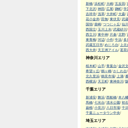
新橋
/
浜松町
/
大崎
/
五反田
/
下北沢
/
神田
/
広尾
/
麹町
/
学
吉祥寺
/
浅草
/
大井町
/
大森
/
花小金井
/
田無
/
東伏見
/
武
国領
/
柴崎
/
つつじヶ丘
/
仙
西国立
/
玉川上水
/
武蔵砂川
/
西立川
/
東中神
/
片倉
/
北野
/
東青梅
/
河辺
/
小作
/
牛浜
/
多
武蔵五日市
/
めじろ台
/
上北
西大井
/
天王洲アイル
/
茗荷
神奈川エリア
桜木町
/
山手
/
青葉台
/
金沢
希望ヶ丘
/
鶴ヶ峰
/
かしわ台
/
北久里浜
/
鶴見市場
/
上溝
/
西横浜
/
天王町
/
東神奈川
/
千葉エリア
新浦安
/
舞浜
/
西船橋
/
本八
馬橋
/
七光台
/
清水公園
/
初
巌根
/
小見川
/
八日市場
/
干
千葉ニュータウン中央
/
埼玉エリア