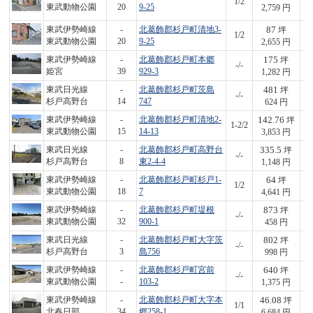
1/2
1
東武動物公園
20
9-25
2,759 円
87
東武伊勢崎線
-
北葛飾郡杉戸町清地3-
坪
1/2
2
東武動物公園
20
9-25
2,655 円
175
東武伊勢崎線
-
北葛飾郡杉戸町本郷
坪
-/-
2
姫宮
39
929-3
1,282 円
481
東武日光線
-
北葛飾郡杉戸町茨島
坪
-/-
3
杉戸高野台
14
747
624 円
142.76
東武伊勢崎線
-
北葛飾郡杉戸町清地2-
坪
1-2/2
5
東武動物公園
15
14-13
3,853 円
335.5
東武日光線
-
北葛飾郡杉戸町高野台
坪
-/-
3
杉戸高野台
8
東2-4-4
1,148 円
64
東武伊勢崎線
-
北葛飾郡杉戸町杉戸1-
坪
1/2
2
東武動物公園
18
7
4,641 円
873
東武伊勢崎線
-
北葛飾郡杉戸町堤根
坪
-/-
4
東武動物公園
32
900-1
458 円
802
東武日光線
-
北葛飾郡杉戸町大字茨
坪
-/-
8
杉戸高野台
3
島756
998 円
640
東武伊勢崎線
-
北葛飾郡杉戸町宮前
坪
-/-
8
東武動物公園
-
103-2
1,375 円
46.08
東武伊勢崎線
-
北葛飾郡杉戸町大字本
坪
1/1
3
北春日部
34
郷258-1
6,684 円