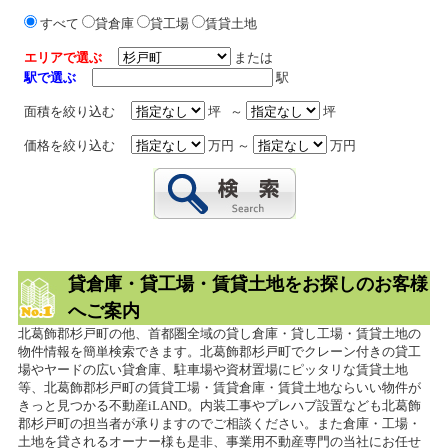
すべて
貸倉庫
貸工場
賃貸土地
エリアで選ぶ
または
駅で選ぶ
駅
面積を絞り込む
坪 ～
坪
価格を絞り込む
万円 ～
万円
貸倉庫・貸工場・賃貸土地をお探しのお客様
へご案内
北葛飾郡杉戸町の他、首都圏全域の貸し倉庫・貸し工場・賃貸土地の
物件情報を簡単検索できます。北葛飾郡杉戸町でクレーン付きの貸工
場やヤードの広い貸倉庫、駐車場や資材置場にピッタリな賃貸土地
等、北葛飾郡杉戸町の賃貸工場・賃貸倉庫・賃貸土地ならいい物件が
きっと見つかる不動産iLAND。内装工事やプレハブ設置なども北葛飾
郡杉戸町の担当者が承りますのでご相談ください。また倉庫・工場・
土地を貸されるオーナー様も是非、事業用不動産専門の当社にお任せ