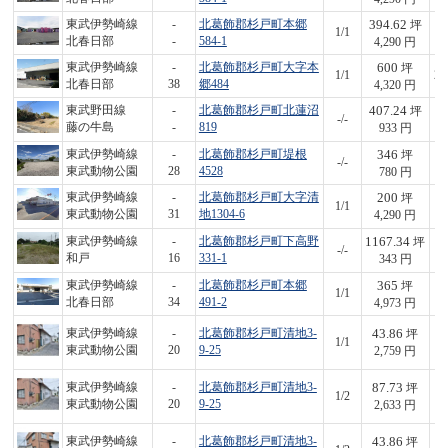
394.62
東武伊勢崎線
-
北葛飾郡杉戸町本郷
坪
1/1
1,
北春日部
-
584-1
4,290 円
600
東武伊勢崎線
-
北葛飾郡杉戸町大字本
坪
1/1
2,
北春日部
38
郷484
4,320 円
407.24
東武野田線
-
北葛飾郡杉戸町北蓮沼
坪
-/-
3
藤の牛島
-
819
933 円
346
東武伊勢崎線
-
北葛飾郡杉戸町堤根
坪
-/-
2
東武動物公園
28
4528
780 円
200
東武伊勢崎線
-
北葛飾郡杉戸町大字清
坪
1/1
8
東武動物公園
31
地1304-6
4,290 円
1167.34
東武伊勢崎線
-
北葛飾郡杉戸町下高野
坪
-/-
4
和戸
16
331-1
343 円
365
東武伊勢崎線
-
北葛飾郡杉戸町本郷
坪
1/1
1,
北春日部
34
491-2
4,973 円
43.86
東武伊勢崎線
-
北葛飾郡杉戸町清地3-
坪
1/1
1
東武動物公園
20
9-25
2,759 円
87.73
東武伊勢崎線
-
北葛飾郡杉戸町清地3-
坪
1/2
2
東武動物公園
20
9-25
2,633 円
43.86
東武伊勢崎線
-
北葛飾郡杉戸町清地3-
坪