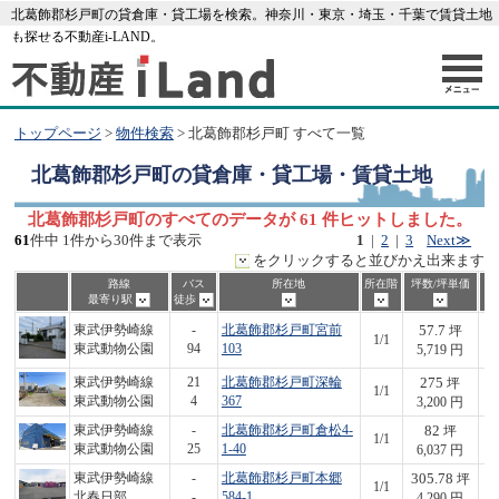
北葛飾郡杉戸町の貸倉庫・貸工場を検索。神奈川・東京・埼玉・千葉で賃貸土地
も探せる不動産i-LAND。
トップページ
>
物件検索
> 北葛飾郡杉戸町 すべて一覧
北葛飾郡杉戸町
の貸倉庫・貸工場・賃貸土地
北葛飾郡杉戸町のすべてのデータが 61 件ヒットしました。
61
件中 1件から30件まで表示
1
|
2
|
3
Next≫
をクリックすると並びかえ出来ます
路線
バス
所在地
所在階
坪数/坪単価
最寄り駅
徒歩
57.7
東武伊勢崎線
-
北葛飾郡杉戸町宮前
坪
1/1
3
東武動物公園
94
103
5,719 円
275
東武伊勢崎線
21
北葛飾郡杉戸町深輪
坪
1/1
8
東武動物公園
4
367
3,200 円
82
東武伊勢崎線
-
北葛飾郡杉戸町倉松4-
坪
1/1
4
東武動物公園
25
1-40
6,037 円
305.78
東武伊勢崎線
-
北葛飾郡杉戸町本郷
坪
1/1
1,
北春日部
-
584-1
4,290 円