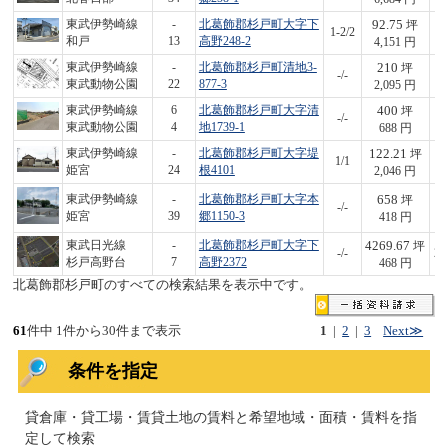
92.75
東武伊勢崎線
-
北葛飾郡杉戸町大字下
坪
1-2/2
3
和戸
13
高野248-2
4,151 円
210
東武伊勢崎線
-
北葛飾郡杉戸町清地3-
坪
-/-
4
東武動物公園
22
877-3
2,095 円
400
東武伊勢崎線
6
北葛飾郡杉戸町大字清
坪
-/-
2
東武動物公園
4
地1739-1
688 円
122.21
東武伊勢崎線
-
北葛飾郡杉戸町大字堤
坪
1/1
2
姫宮
24
根4101
2,046 円
658
東武伊勢崎線
-
北葛飾郡杉戸町大字本
坪
-/-
2
姫宮
39
郷1150-3
418 円
4269.67
東武日光線
-
北葛飾郡杉戸町大字下
坪
-/-
2,
杉戸高野台
7
高野2372
468 円
北葛飾郡杉戸町のすべての検索結果を表示中です。
61
件中 1件から30件まで表示
1
|
2
|
3
Next≫
条件を指定
貸倉庫・貸工場・賃貸土地の賃料と希望地域・面積・賃料を指
定して検索