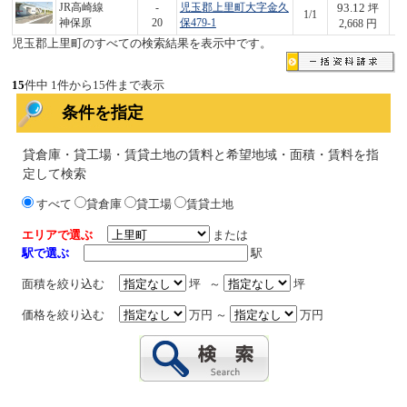
93.12
JR高崎線
-
児玉郡上里町大字金久
坪
1/1
2
神保原
20
保479-1
2,668 円
児玉郡上里町のすべての検索結果を表示中です。
15
件中 1件から15件まで表示
条件を指定
貸倉庫・貸工場・賃貸土地の賃料と希望地域・面積・賃料を指
定して検索
すべて
貸倉庫
貸工場
賃貸土地
エリアで選ぶ
または
駅で選ぶ
駅
面積を絞り込む
坪 ～
坪
価格を絞り込む
万円 ～
万円