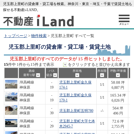
児玉郡上里町の貸倉庫・貸工場を検索。神奈川・東京・埼玉・千葉で賃貸土地も
探せる不動産i-LAND。
トップページ
>
物件検索
> 児玉郡上里町 すべて一覧
児玉郡上里町
の貸倉庫・貸工場・賃貸土地
児玉郡上里町のすべてのデータが 15 件ヒットしました。
15
件中 1件から15件まで表示
をクリックすると並びかえ出来ます
路線
バス
所在地
所在階
坪数/坪単価
最寄り駅
徒歩
58.08
JR高崎線
-
児玉郡上里町金久保
坪
1/1
4
神保原
19
174-1
6,887 円
165.34
JR高崎線
-
児玉郡上里町金久保
坪
1/1
9
神保原
19
179-1
6,026 円
564
JR高崎線
-
坪
児玉郡上里町五明780
-/-
2
神保原
39
496 円
72.6
JR高崎線
-
児玉郡上里町大字七本
坪
1/1
2
神保原
29
木2945-7
2,755 円