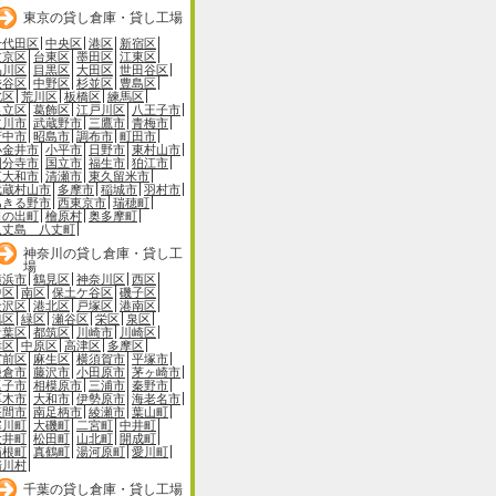
東京の貸し倉庫・貸し工場
千代田区
中央区
港区
新宿区
文京区
台東区
墨田区
江東区
品川区
目黒区
大田区
世田谷区
渋谷区
中野区
杉並区
豊島区
北区
荒川区
板橋区
練馬区
足立区
葛飾区
江戸川区
八王子市
立川市
武蔵野市
三鷹市
青梅市
府中市
昭島市
調布市
町田市
小金井市
小平市
日野市
東村山市
国分寺市
国立市
福生市
狛江市
東大和市
清瀬市
東久留米市
武蔵村山市
多摩市
稲城市
羽村市
あきる野市
西東京市
瑞穂町
日の出町
檜原村
奥多摩町
八丈島 八丈町
神奈川の貸し倉庫・貸し工
場
横浜市
鶴見区
神奈川区
西区
中区
南区
保土ケ谷区
磯子区
金沢区
港北区
戸塚区
港南区
旭区
緑区
瀬谷区
栄区
泉区
青葉区
都筑区
川崎市
川崎区
幸区
中原区
高津区
多摩区
宮前区
麻生区
横須賀市
平塚市
鎌倉市
藤沢市
小田原市
茅ヶ崎市
逗子市
相模原市
三浦市
秦野市
厚木市
大和市
伊勢原市
海老名市
座間市
南足柄市
綾瀬市
葉山町
寒川町
大磯町
二宮町
中井町
大井町
松田町
山北町
開成町
箱根町
真鶴町
湯河原町
愛川町
清川村
千葉の貸し倉庫・貸し工場