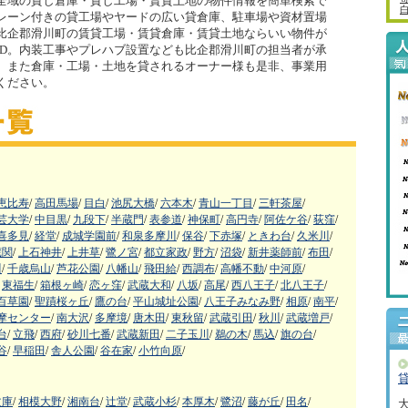
全域の貸し倉庫・貸し工場・賃貸土地の物件情報を簡単検索で
レーン付きの貸工場やヤードの広い貸倉庫、駐車場や資材置場
比企郡滑川町の賃貸工場・賃貸倉庫・賃貸土地ならいい物件が
ND。内装工事やプレハブ設置なども比企郡滑川町の担当者が承
。また倉庫・工場・土地を貸されるオーナー様も是非、事業用
ください。
恵比寿
/
高田馬場
/
目白
/
池尻大橋
/
六本木
/
青山一丁目
/
三軒茶屋
/
芸大学
/
中目黒
/
九段下
/
半蔵門
/
表参道
/
神保町
/
高円寺
/
阿佐ケ谷
/
荻窪
/
喜多見
/
経堂
/
成城学園前
/
和泉多摩川
/
保谷
/
下赤塚
/
ときわ台
/
久米川
/
蔵関
/
上石神井
/
上井草
/
鷺ノ宮
/
都立家政
/
野方
/
沼袋
/
新井薬師前
/
布田
/
川
/
千歳烏山
/
芦花公園
/
八幡山
/
飛田給
/
西調布
/
高幡不動
/
中河原
/
東福生
/
箱根ヶ崎
/
恋ヶ窪
/
武蔵大和
/
八坂
/
高尾
/
西八王子
/
北八王子
/
百草園
/
聖蹟桜ヶ丘
/
鷹の台
/
平山城址公園
/
八王子みなみ野
/
相原
/
南平
/
摩センター
/
南大沢
/
多摩境
/
唐木田
/
東秋留
/
武蔵引田
/
秋川
/
武蔵増戸
/
台
/
立飛
/
西府
/
砂川七番
/
武蔵新田
/
二子玉川
/
鵜の木
/
馬込
/
旗の台
/
谷
/
早稲田
/
舎人公園
/
谷在家
/
小竹向原
/
文庫
/
相模大野
/
湘南台
/
辻堂
/
武蔵小杉
/
本厚木
/
鷺沼
/
藤が丘
/
田名
/