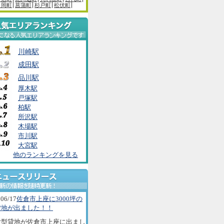
白岡町
菖蒲町
杉戸町
松伏町
川崎駅
成田駅
品川駅
厚木駅
戸塚駅
柏駅
所沢駅
木場駅
市川駅
大宮駅
他のランキングを見る
06/17
佐倉市上座に3000坪の
貸地が出ました！！
大型貸地が佐倉市上座に出まし