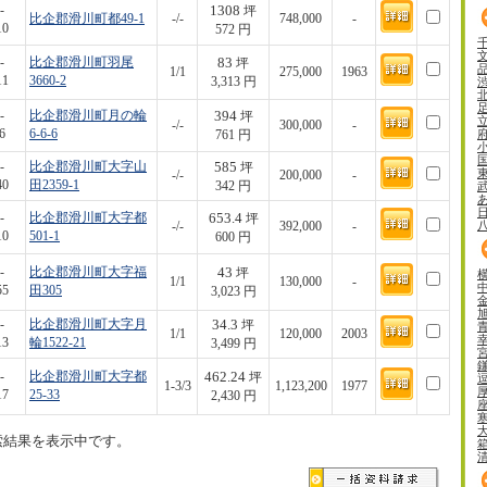
1308
-
坪
比企郡滑川町都49-1
-/-
748,000
-
10
572 円
83
-
比企郡滑川町羽尾
坪
1/1
275,000
1963
11
3660-2
3,313 円
394
-
比企郡滑川町月の輪
坪
-/-
300,000
-
6
6-6-6
761 円
585
-
比企郡滑川町大字山
坪
-/-
200,000
-
40
田2359-1
342 円
653.4
-
比企郡滑川町大字都
坪
-/-
392,000
-
10
501-1
600 円
43
-
比企郡滑川町大字福
坪
1/1
130,000
-
55
田305
3,023 円
34.3
-
比企郡滑川町大字月
坪
1/1
120,000
2003
13
輪1522-21
3,499 円
462.24
-
比企郡滑川町大字都
坪
1-3/3
1,123,200
1977
17
25-33
2,430 円
索結果を表示中です。