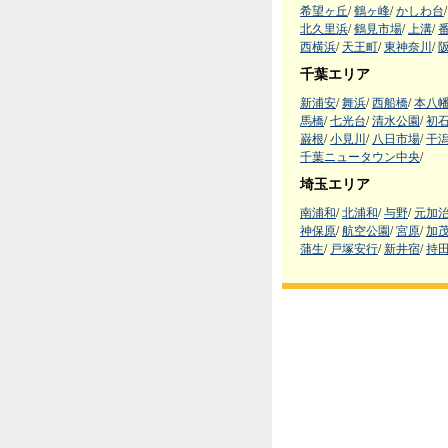
希望ヶ丘
/
鶴ヶ峰
/
かしわ台
/
北久里浜
/
鶴見市場
/
上溝
/
西横浜
/
天王町
/
東神奈川
/
千葉エリア
新浦安
/
舞浜
/
西船橋
/
本八
馬橋
/
七光台
/
清水公園
/
初
巌根
/
小見川
/
八日市場
/
干
千葉ニュータウン中央
/
埼玉エリア
南浦和
/
北浦和
/
与野
/
元加
神保原
/
航空公園
/
宮原
/
加
蒲生
/
戸塚安行
/
新井宿
/
持