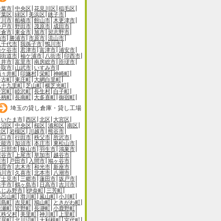
千葉市
中央区
花見川区
稲毛区
若葉区
緑区
美浜区
銚子市
市川市
船橋市
館山市
木更津市
松戸市
野田市
茂原市
成田市
佐倉市
東金市
旭市
習志野市
柏市
勝浦市
市原市
流山市
八千代市
我孫子市
鴨川市
鎌ケ谷市
君津市
富津市
浦安市
四街道市
袖ケ浦市
八街市
印西市
白井市
富里市
南房総市
匝瑳市
香取市
山武市
いすみ市
酒々井町
印旛村
栄町
神崎町
多古町
東庄町
大網白里町
九十九里町
芝山町
横芝光町
一宮町
睦沢町
長生村
白子町
長柄町
長南町
大多喜町
御宿町
埼玉の貸し倉庫・貸し工場
さいたま市
西区
北区
大宮区
見沼区
中央区
桜区
浦和区
南区
緑区
岩槻区
川越市
熊谷市
川口市
行田市
秩父市
所沢市
飯能市
加須市
本庄市
東松山市
春日部市
狭山市
羽生市
鴻巣市
深谷市
上尾市
草加市
越谷市
蕨市
戸田市
入間市
鳩ヶ谷市
朝霞市
志木市
和光市
新座市
桶川市
久喜市
北本市
八潮市
富士見市
三郷市
蓮田市
坂戸市
幸手市
鶴ヶ島市
日高市
吉川市
ふじみ野市
伊奈町
三芳町
毛呂山町
滑川町
嵐山町
小川町
川島町
吉見町
鳩山町
ときがわ町
横瀬町
皆野町
長瀞町
小鹿野町
東秩父村
美里町
神川町
上里町
寄居町
北川辺町
大利根町
宮代町