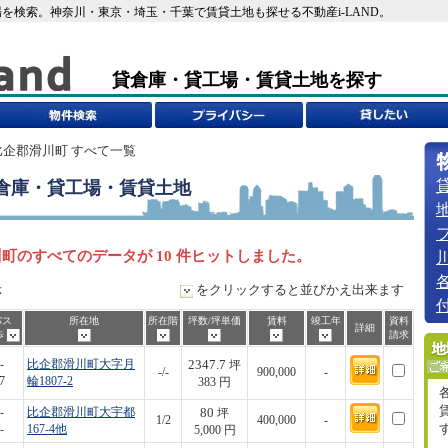
を検索。神奈川・東京・埼玉・千葉で賃貸土地も探せる不動産i-LAND。
貸倉庫・貸工場・賃貸土地を探す
比企郡滑川町 すべて一覧
倉庫・貸工場・賃貸土地
町のすべてのデータが 10 件ヒットしました。
示
をクリックすると並びかえ出来ます
バス
所在地
所在階
坪数/坪単価
賃料
竣工年
資料
詳細
歩
請求
2347.7
-
比企郡滑川町大字月
坪
-/-
900,000
-
7
輪1807-2
383 円
80
-
比企郡滑川町大宇都
坪
1/2
400,000
-
-
167-4他
5,000 円