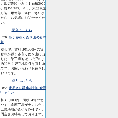
。四街道IC至近！！面積3000
。賃料1,983,300円。大型車進
入可能。用途等ご条件ございま
したら、お気軽にお問合せくだ
さい。
続きはこちら
12/05
鎌ヶ谷市くぬぎ山の倉庫
情報
積45坪、賃料198,000円の貸
し倉庫が鎌ヶ谷市くぬぎ山に出
ました！準工業地域、松戸ICよ
り約22分！好立地物件な貸し倉
庫です。お問い合わせお待ちし
ております。
続きはこちら
10/23
東尾久に駐車場付の倉庫
が出ました！
料350,000円、面積34坪の使
いやすい倉庫工場が出ました！
準工業地域の希少な物件です。
お問合せお待ちしております。