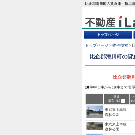
比企郡滑川町の貸倉庫・貸工場
トップページ
>
物件検索
> 
比企郡滑川町
の貸
比企郡滑川
10
件中 1件から10件まで表
路線
最寄り駅
徒
東武東上本線
森林公園
東武東上本線
森林公園