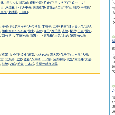
北山田
/
小机
/
川和町
/
岸根公園
/
片倉町
/
三ッ沢下町
/
並木中央
/
た
番田
/
原当麻
/
いずみ中央
/
緑園都市
/
弥生台
/
二宮
/
鴨宮
/
渋沢
/
平沼橋
/
坪
阪東橋
/
東林間
/
三崎口
/
幡
/
幕張
/
蘇我
/
東松戸
/
みのり台
/
常盤平
/
五香
/
初富
/
鎌ヶ谷大仏
/
三咲
/
石
/
流山おおたかの森
/
湖北
/
布佐
/
塚田
/
西千葉
/
志津
/
榎戸
/
日向
/
滑河
/
潟
/
新検見川
/
下総神崎
/
南酒々井
/
東船橋
/
土気
/
本納
/
印西牧の原
/
面
治
/
柳瀬川
/
今羽
/
笠幡
/
若葉
/
つきのわ
/
西大宮
/
仏子
/
狭山ヶ丘
/
入曽
/
茂宮
/
北鴻巣
/
七里
/
豊春
/
八木崎
/
一ノ割
/
藤の牛島
/
武里
/
南桜井
/
大袋
/
田
/
桜沢
/
内宿
/
明覚
/
一本松
/
見沼代親水公園
/
賃