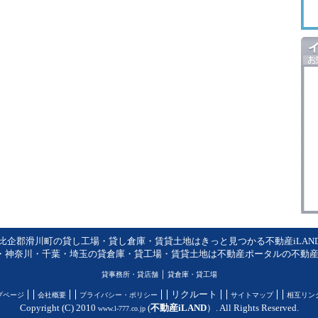
比企郡滑川町の貸し工場・貸し倉庫・賃貸土地はきっと見つかる不動産iLAN
・神奈川・千葉・埼玉の貸倉庫・貸工場・賃貸土地は不動産ポータルの不動産iL
｜
貸事務所・貸店舗
貸倉庫・貸工場
リクルート
プページ
会社概要
プライバシー・ポリシー
サイトマップ
相互リン
Copyright (C) 2010
(
不動産iLAND
）. All Rights Reserved.
www.l-777.co.jp