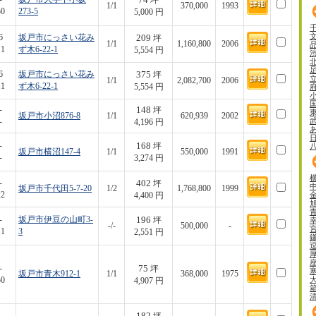
坪
1/1
370,000
1993
50
273-5
5,000 円
209
6
坂戸市にっさい花み
坪
1/1
1,160,800
2006
11
ず木6-22-1
5,554 円
375
6
坂戸市にっさい花み
坪
1/1
2,082,700
2006
11
ず木6-22-1
5,554 円
148
-
坪
坂戸市小沼876-8
1/1
620,939
2002
-
4,196 円
168
-
坪
坂戸市横沼147-4
1/1
550,000
1991
-
3,274 円
402
-
坪
坂戸市千代田5-7-20
1/2
1,768,800
1999
22
4,400 円
196
-
坂戸市伊豆の山町3-
坪
-/-
500,000
-
11
3
2,551 円
75
-
坪
坂戸市青木912-1
1/1
368,000
1975
50
4,907 円
182
-