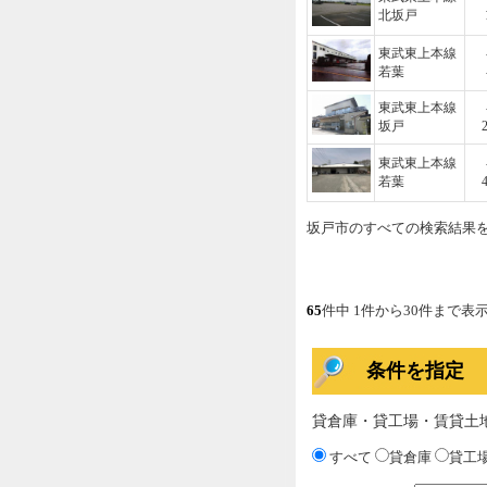
北坂戸
東武東上本線
若葉
東武東上本線
坂戸
東武東上本線
若葉
坂戸市のすべての検索結果
65
件中 1件から30件まで表
条件を指定
貸倉庫・貸工場・賃貸土
すべて
貸倉庫
貸工