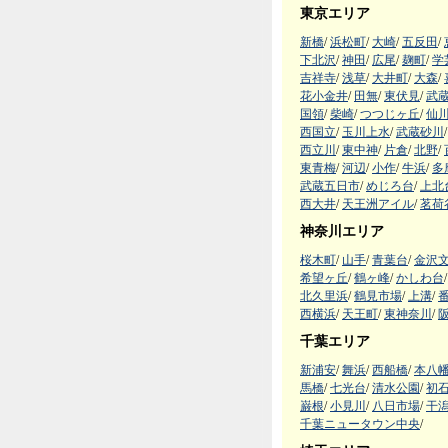
東京エリア
新橋
/
浜松町
/
大崎
/
五反田
/
下北沢
/
神田
/
広尾
/
麹町
/
学
吉祥寺
/
浅草
/
大井町
/
大森
/
花小金井
/
田無
/
東伏見
/
武
国領
/
柴崎
/
つつじヶ丘
/
仙
西国立
/
玉川上水
/
武蔵砂川
/
西立川
/
東中神
/
片倉
/
北野
/
東青梅
/
河辺
/
小作
/
牛浜
/
多
武蔵五日市
/
めじろ台
/
上北
西大井
/
天王洲アイル
/
茗荷
神奈川エリア
桜木町
/
山手
/
青葉台
/
金沢
希望ヶ丘
/
鶴ヶ峰
/
かしわ台
/
北久里浜
/
鶴見市場
/
上溝
/
西横浜
/
天王町
/
東神奈川
/
千葉エリア
新浦安
/
舞浜
/
西船橋
/
本八
馬橋
/
七光台
/
清水公園
/
初
巌根
/
小見川
/
八日市場
/
干
千葉ニュータウン中央
/