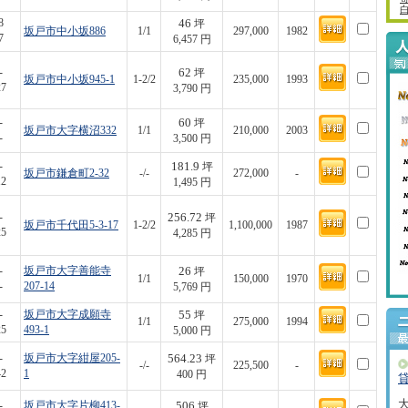
46
8
坪
坂戸市中小坂886
1/1
297,000
1982
7
6,457 円
62
-
坪
坂戸市中小坂945-1
1-2/2
235,000
1993
27
3,790 円
60
-
坪
坂戸市大字横沼332
1/1
210,000
2003
-
3,500 円
181.9
-
坪
坂戸市鎌倉町2-32
-/-
272,000
-
12
1,495 円
256.72
-
坪
坂戸市千代田5-3-17
1-2/2
1,100,000
1987
25
4,285 円
26
-
坂戸市大字善能寺
坪
1/1
150,000
1970
-
207-14
5,769 円
55
-
坂戸市大字成願寺
坪
1/1
275,000
1994
25
493-1
5,000 円
564.23
-
坂戸市大字紺屋205-
坪
-/-
225,500
-
42
1
400 円
506
-
坂戸市大字片柳413-
坪