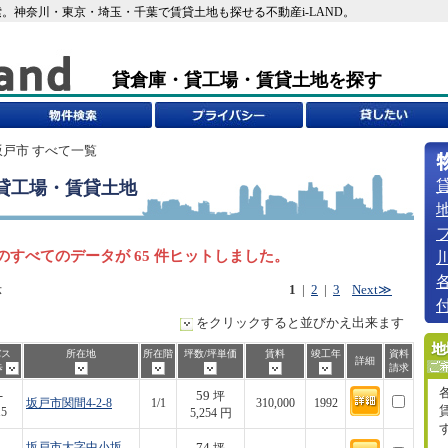
。神奈川・東京・埼玉・千葉で賃貸土地も探せる不動産i-LAND。
貸倉庫・貸工場・賃貸土地を探す
坂戸市 すべて一覧
貸工場・賃貸土地
のすべてのデータが 65 件ヒットしました。
示
1
|
2
|
3
Next≫
をクリックすると並びかえ出来ます
バス
所在地
所在階
坪数/坪単価
賃料
竣工年
資料
詳細
歩
請求
59
-
坪
坂戸市関間4-2-8
1/1
310,000
1992
15
5,254 円
74
-
坂戸市大字中小坂