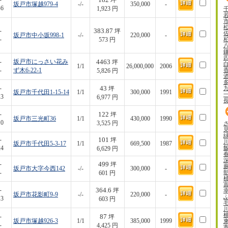
坪
坂戸市塚越979-4
-/-
350,000
-
46
1,923 円
383.87
-
坪
坂戸市中小坂998-1
-/-
220,000
-
-
573 円
4463
-
坂戸市にっさい花み
坪
1/1
26,000,000
2006
-
ず木6-22-1
5,826 円
43
-
坪
坂戸市千代田1-15-14
1/1
300,000
1991
13
6,977 円
122
-
坪
坂戸市三光町36
1/1
430,000
1990
10
3,525 円
101
-
坪
坂戸市千代田5-3-17
1/1
669,500
1987
24
6,629 円
499
-
坪
坂戸市大字今西142
-/-
300,000
-
-
601 円
364.6
-
坪
坂戸市花影町9-9
-/-
220,000
-
13
603 円
87
-
坪
坂戸市塚越926-3
1/1
385,000
1999
-
4,425 円