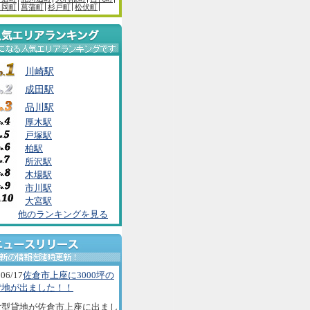
白岡町
菖蒲町
杉戸町
松伏町
川崎駅
成田駅
品川駅
厚木駅
戸塚駅
柏駅
所沢駅
木場駅
市川駅
大宮駅
他のランキングを見る
06/17
佐倉市上座に3000坪の
貸地が出ました！！
大型貸地が佐倉市上座に出まし