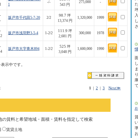
-/-
275,000
-
た
1
1
543 円
坪
98.7
-
坪
坂戸市千代田5-7-20
2/2
1,320,000
1999
-
13,374 円
111.9
-
坪
坂戸市浅羽野3-5-4
1-2/2
300,000
1978
22
2,681 円
525
-
坪
坂戸市大字青木894
1-2/2
1,600,000
1990
44
3,048 円
面
を表示中です。
示
1
|
2
|
3
Next≫
賃
地の賃料と希望地域・面積・賃料を指定して検索
場
賃貸土地