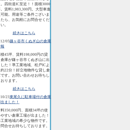
。四街道IC至近！！面積3000
。賃料1,983,300円。大型車進
入可能。用途等ご条件ございま
したら、お気軽にお問合せくだ
さい。
続きはこちら
12/05
鎌ヶ谷市くぬぎ山の倉庫
情報
積45坪、賃料198,000円の貸
し倉庫が鎌ヶ谷市くぬぎ山に出
ました！準工業地域、松戸ICよ
り約22分！好立地物件な貸し倉
庫です。お問い合わせお待ちし
ております。
続きはこちら
10/23
東尾久に駐車場付の倉庫
が出ました！
料350,000円、面積34坪の使
いやすい倉庫工場が出ました！
準工業地域の希少な物件です。
お問合せお待ちしております。