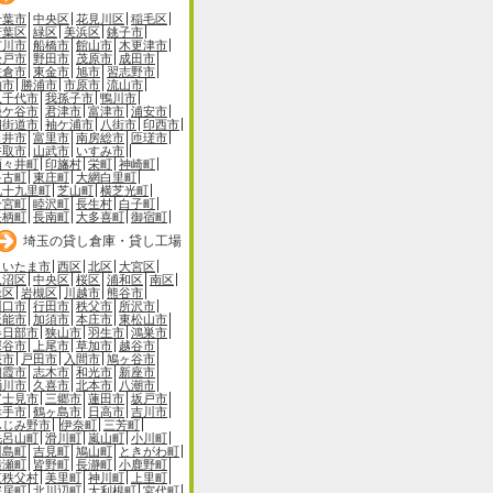
千葉市
中央区
花見川区
稲毛区
若葉区
緑区
美浜区
銚子市
市川市
船橋市
館山市
木更津市
松戸市
野田市
茂原市
成田市
佐倉市
東金市
旭市
習志野市
柏市
勝浦市
市原市
流山市
八千代市
我孫子市
鴨川市
鎌ケ谷市
君津市
富津市
浦安市
四街道市
袖ケ浦市
八街市
印西市
白井市
富里市
南房総市
匝瑳市
香取市
山武市
いすみ市
酒々井町
印旛村
栄町
神崎町
多古町
東庄町
大網白里町
九十九里町
芝山町
横芝光町
一宮町
睦沢町
長生村
白子町
長柄町
長南町
大多喜町
御宿町
埼玉の貸し倉庫・貸し工場
さいたま市
西区
北区
大宮区
見沼区
中央区
桜区
浦和区
南区
緑区
岩槻区
川越市
熊谷市
川口市
行田市
秩父市
所沢市
飯能市
加須市
本庄市
東松山市
春日部市
狭山市
羽生市
鴻巣市
深谷市
上尾市
草加市
越谷市
蕨市
戸田市
入間市
鳩ヶ谷市
朝霞市
志木市
和光市
新座市
桶川市
久喜市
北本市
八潮市
富士見市
三郷市
蓮田市
坂戸市
幸手市
鶴ヶ島市
日高市
吉川市
ふじみ野市
伊奈町
三芳町
毛呂山町
滑川町
嵐山町
小川町
川島町
吉見町
鳩山町
ときがわ町
横瀬町
皆野町
長瀞町
小鹿野町
東秩父村
美里町
神川町
上里町
寄居町
北川辺町
大利根町
宮代町