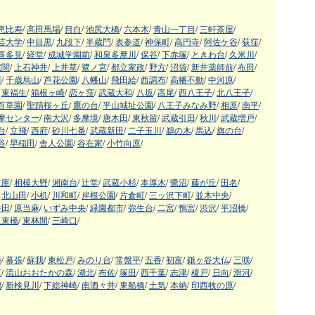
恵比寿
/
高田馬場
/
目白
/
池尻大橋
/
六本木
/
青山一丁目
/
三軒茶屋
/
芸大学
/
中目黒
/
九段下
/
半蔵門
/
表参道
/
神保町
/
高円寺
/
阿佐ケ谷
/
荻窪
/
喜多見
/
経堂
/
成城学園前
/
和泉多摩川
/
保谷
/
下赤塚
/
ときわ台
/
久米川
/
蔵関
/
上石神井
/
上井草
/
鷺ノ宮
/
都立家政
/
野方
/
沼袋
/
新井薬師前
/
布田
/
川
/
千歳烏山
/
芦花公園
/
八幡山
/
飛田給
/
西調布
/
高幡不動
/
中河原
/
東福生
/
箱根ヶ崎
/
恋ヶ窪
/
武蔵大和
/
八坂
/
高尾
/
西八王子
/
北八王子
/
百草園
/
聖蹟桜ヶ丘
/
鷹の台
/
平山城址公園
/
八王子みなみ野
/
相原
/
南平
/
摩センター
/
南大沢
/
多摩境
/
唐木田
/
東秋留
/
武蔵引田
/
秋川
/
武蔵増戸
/
台
/
立飛
/
西府
/
砂川七番
/
武蔵新田
/
二子玉川
/
鵜の木
/
馬込
/
旗の台
/
谷
/
早稲田
/
舎人公園
/
谷在家
/
小竹向原
/
文庫
/
相模大野
/
湘南台
/
辻堂
/
武蔵小杉
/
本厚木
/
鷺沼
/
藤が丘
/
田名
/
北山田
/
小机
/
川和町
/
岸根公園
/
片倉町
/
三ッ沢下町
/
並木中央
/
番田
/
原当麻
/
いずみ中央
/
緑園都市
/
弥生台
/
二宮
/
鴨宮
/
渋沢
/
平沼橋
/
阪東橋
/
東林間
/
三崎口
/
幡
/
幕張
/
蘇我
/
東松戸
/
みのり台
/
常盤平
/
五香
/
初富
/
鎌ヶ谷大仏
/
三咲
/
石
/
流山おおたかの森
/
湖北
/
布佐
/
塚田
/
西千葉
/
志津
/
榎戸
/
日向
/
滑河
/
潟
/
新検見川
/
下総神崎
/
南酒々井
/
東船橋
/
土気
/
本納
/
印西牧の原
/