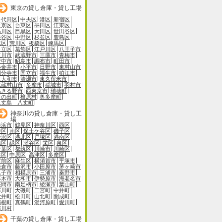
東京の貸し倉庫・貸し工場
千代田区
中央区
港区
新宿区
文京区
台東区
墨田区
江東区
品川区
目黒区
大田区
世田谷区
渋谷区
中野区
杉並区
豊島区
北区
荒川区
板橋区
練馬区
足立区
葛飾区
江戸川区
八王子市
立川市
武蔵野市
三鷹市
青梅市
府中市
昭島市
調布市
町田市
小金井市
小平市
日野市
東村山市
国分寺市
国立市
福生市
狛江市
東大和市
清瀬市
東久留米市
武蔵村山市
多摩市
稲城市
羽村市
あきる野市
西東京市
瑞穂町
日の出町
檜原村
奥多摩町
八丈島 八丈町
神奈川の貸し倉庫・貸し工
場
横浜市
鶴見区
神奈川区
西区
中区
南区
保土ケ谷区
磯子区
金沢区
港北区
戸塚区
港南区
旭区
緑区
瀬谷区
栄区
泉区
青葉区
都筑区
川崎市
川崎区
幸区
中原区
高津区
多摩区
宮前区
麻生区
横須賀市
平塚市
鎌倉市
藤沢市
小田原市
茅ヶ崎市
逗子市
相模原市
三浦市
秦野市
厚木市
大和市
伊勢原市
海老名市
座間市
南足柄市
綾瀬市
葉山町
寒川町
大磯町
二宮町
中井町
大井町
松田町
山北町
開成町
箱根町
真鶴町
湯河原町
愛川町
清川村
千葉の貸し倉庫・貸し工場