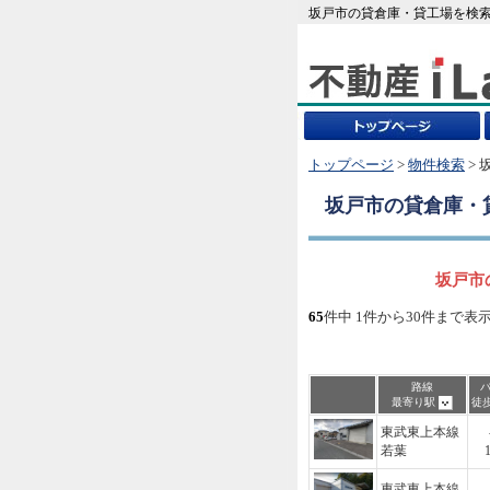
坂戸市の貸倉庫・貸工場を検索
トップページ
>
物件検索
> 
坂戸市
の貸倉庫・
坂戸市
65
件中 1件から30件まで表
路線
最寄り駅
徒
東武東上本線
若葉
東武東上本線