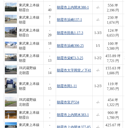
556
東武東上本線
-
坪
朝霞市上内間木380-1
-/-
1,
朝霞台
40
2,196 円
230
東武東上本線
7
坪
朝霞市浜崎137-1
-/-
3
朝霞
1
1,674 円
124
東武東上本線
-
坪
朝霞市田島1-17-3
1-3/3
8
朝霞台
29
6,653 円
100
東武東上本線
18
坪
朝霞市浜崎390-25
1/1
5
朝霞
-
5,500 円
455.89
東武東上本線
-
坪
朝霞市栄町3-3-25
1-2/2
3,
朝霞
13
7,721 円
155.63
JR武蔵野線
-
坪
朝霞市大字岡堂ノ下41
-/-
2
北朝霞
14
1,606 円
119
東武東上本線
-
坪
朝霞市岡1-11
1-2/3
8
朝霞
15
7,395 円
454
JR武蔵野線
-
坪
朝霞市宮戸534
-/-
6
北朝霞
-
1,322 円
900
東武東上本線
-
坪
朝霞市上内間木383-1
-/-
1,
朝霞台
-
1,700 円
425.67
東武東上本線
-
坪
朝霞市上内間木377-85
-/-
4