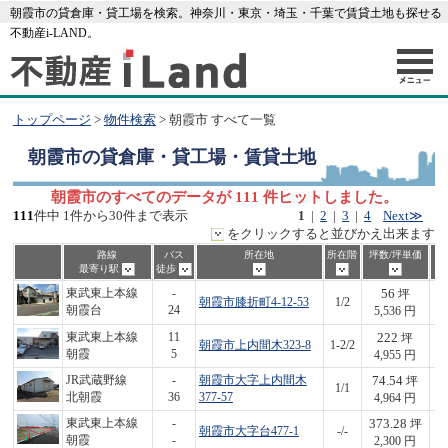
朝霞市の貸倉庫・貸工場を検索。神奈川・東京・埼玉・千葉で賃貸土地も探せる
不動産i-LAND。
トップページ
>
物件検索
> 朝霞市 すべて一覧
朝霞市
の貸倉庫・貸工場・賃貸土地
朝霞市のすべてのデータが 111 件ヒットしました。
111
件中 1件から30件まで表示
1
|
2
|
3
|
4
Next≫
をクリックすると並びかえ出来ます
路線
バス
所在地
所在階
坪数/坪単価
最寄り駅
徒歩
56
東武東上本線
-
坪
朝霞市膝折町4-12-53
1/2
3
朝霞台
24
5,536 円
222
東武東上本線
11
坪
朝霞市上内間木323-8
1-2/2
1,
朝霞
5
4,955 円
74.54
JR武蔵野線
-
朝霞市大字上内間木
坪
1/1
3
北朝霞
36
377-57
4,964 円
373.28
東武東上本線
-
坪
朝霞市大字台477-1
-/-
8
朝霞
-
2,300 円