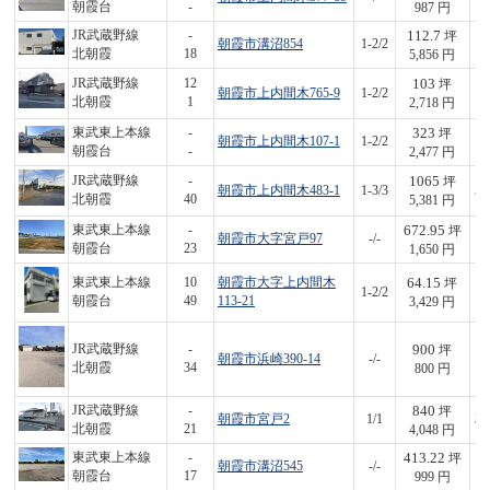
朝霞台
-
987 円
112.7
JR武蔵野線
-
坪
朝霞市溝沼854
1-2/2
6
北朝霞
18
5,856 円
103
JR武蔵野線
12
坪
朝霞市上内間木765-9
1-2/2
2
北朝霞
1
2,718 円
323
東武東上本線
-
坪
朝霞市上内間木107-1
1-2/2
8
朝霞台
-
2,477 円
1065
JR武蔵野線
-
坪
朝霞市上内間木483-1
1-3/3
5,
北朝霞
40
5,381 円
672.95
東武東上本線
-
坪
朝霞市大字宮戸97
-/-
1,
朝霞台
23
1,650 円
64.15
東武東上本線
10
朝霞市大字上内間木
坪
1-2/2
2
朝霞台
49
113-21
3,429 円
900
JR武蔵野線
-
坪
朝霞市浜崎390-14
-/-
7
北朝霞
34
800 円
840
JR武蔵野線
-
坪
朝霞市宮戸2
1/1
3,
北朝霞
21
4,048 円
413.22
東武東上本線
-
坪
朝霞市溝沼545
-/-
4
朝霞台
17
999 円