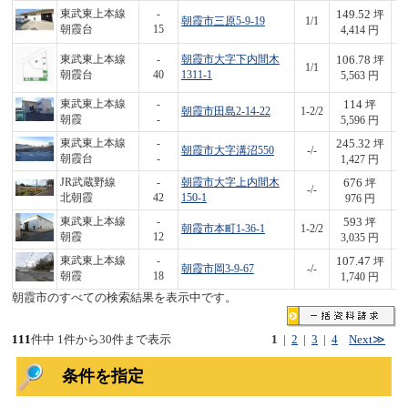
149.52
東武東上本線
-
坪
朝霞市三原5-9-19
1/1
6
朝霞台
15
4,414 円
106.78
東武東上本線
-
朝霞市大字下内間木
坪
1/1
5
朝霞台
40
1311-1
5,563 円
114
東武東上本線
-
坪
朝霞市田島2-14-22
1-2/2
6
朝霞
-
5,596 円
245.32
東武東上本線
-
坪
朝霞市大字溝沼550
-/-
3
朝霞台
-
1,427 円
676
JR武蔵野線
-
朝霞市大字上内間木
坪
-/-
6
北朝霞
42
150-1
976 円
593
東武東上本線
-
坪
朝霞市本町1-36-1
1-2/2
1,
朝霞
12
3,035 円
107.47
東武東上本線
-
坪
朝霞市岡3-9-67
-/-
1
朝霞
18
1,740 円
朝霞市のすべての検索結果を表示中です。
111
件中 1件から30件まで表示
1
|
2
|
3
|
4
Next≫
条件を指定