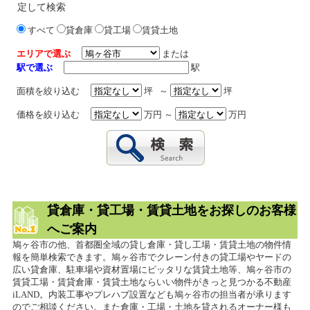
定して検索
すべて
貸倉庫
貸工場
賃貸土地
エリアで選ぶ
または
駅で選ぶ
駅
面積を絞り込む
坪 ～
坪
価格を絞り込む
万円 ～
万円
貸倉庫・貸工場・賃貸土地をお探しのお客様
へご案内
鳩ヶ谷市の他、首都圏全域の貸し倉庫・貸し工場・賃貸土地の物件情
報を簡単検索できます。鳩ヶ谷市でクレーン付きの貸工場やヤードの
広い貸倉庫、駐車場や資材置場にピッタリな賃貸土地等、鳩ヶ谷市の
賃貸工場・賃貸倉庫・賃貸土地ならいい物件がきっと見つかる不動産
iLAND。内装工事やプレハブ設置なども鳩ヶ谷市の担当者が承ります
のでご相談ください。また倉庫・工場・土地を貸されるオーナー様も