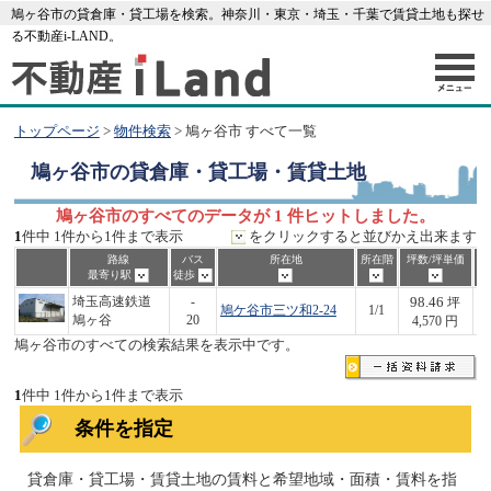
鳩ヶ谷市の貸倉庫・貸工場を検索。神奈川・東京・埼玉・千葉で賃貸土地も探せ
る不動産i-LAND。
トップページ
>
物件検索
> 鳩ヶ谷市 すべて一覧
鳩ヶ谷市
の貸倉庫・貸工場・賃貸土地
鳩ヶ谷市のすべてのデータが 1 件ヒットしました。
1
件中 1件から1件まで表示
をクリックすると並びかえ出来ます
路線
バス
所在地
所在階
坪数/坪単価
最寄り駅
徒歩
98.46
埼玉高速鉄道
-
坪
鳩ケ谷市三ツ和2-24
1/1
4
鳩ヶ谷
20
4,570 円
鳩ヶ谷市のすべての検索結果を表示中です。
1
件中 1件から1件まで表示
条件を指定
貸倉庫・貸工場・賃貸土地の賃料と希望地域・面積・賃料を指