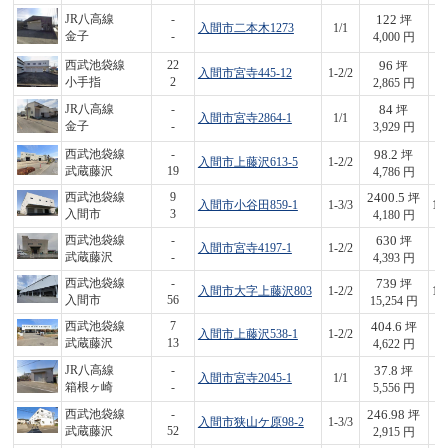
122
JR八高線
-
坪
入間市二本木1273
1/1
4
金子
-
4,000 円
96
西武池袋線
22
坪
入間市宮寺445-12
1-2/2
2
小手指
2
2,865 円
84
JR八高線
-
坪
入間市宮寺2864-1
1/1
3
金子
-
3,929 円
98.2
西武池袋線
-
坪
入間市上藤沢613-5
1-2/2
4
武蔵藤沢
19
4,786 円
2400.5
西武池袋線
9
坪
入間市小谷田859-1
1-3/3
10
入間市
3
4,180 円
630
西武池袋線
-
坪
入間市宮寺4197-1
1-2/2
2,
武蔵藤沢
-
4,393 円
739
西武池袋線
-
坪
入間市大字上藤沢803
1-2/2
11
入間市
56
15,254 円
404.6
西武池袋線
7
坪
入間市上藤沢538-1
1-2/2
1,
武蔵藤沢
13
4,622 円
37.8
JR八高線
-
坪
入間市宮寺2045-1
1/1
2
箱根ヶ崎
-
5,556 円
246.98
西武池袋線
-
坪
入間市狭山ケ原98-2
1-3/3
7
武蔵藤沢
52
2,915 円