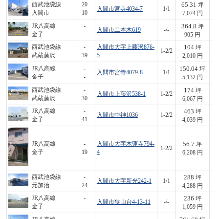
65.31
西武池袋線
20
坪
入間市宮寺4034-7
1/1
4
入間市
10
7,074 円
364.8
JR八高線
-
坪
入間市二本木619
-/-
3
金子
-
905 円
104
西武池袋線
-
入間市大字上藤沢876-
坪
1-2/2
2
武蔵藤沢
39
5
2,010 円
150.04
JR八高線
-
坪
入間市宮寺4079-8
1/1
7
金子
-
5,132 円
174
西武池袋線
-
坪
入間市上藤沢538-1
1-2/2
1,
武蔵藤沢
30
6,067 円
463
JR八高線
-
坪
入間市中神1036
1-2/2
1,
金子
41
4,039 円
56.7
JR八高線
-
入間市大字木蓮寺794-
坪
1-2/2
3
金子
19
4
6,208 円
288
西武池袋線
-
坪
入間市大字新光242-1
1/1
1,
元加治
24
4,288 円
236
JR八高線
-
坪
入間市狭山台4-13-11
-/-
2
金子
-
1,059 円