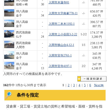
761.69
JR八高線
-
坪
入間市木蓮寺81
-/-
3
箱根ヶ崎
30
460 円
656.97
JR八高線
-
坪
入間市大字南峯778-11
-/-
2
金子
34
426 円
396.57
JR八高線
-
坪
入間市二本木1192-1
-/-
3
金子
-
807 円
174.37
西武池袋線
-
坪
入間市上小谷田3-2-22
1-2/2
5
仏子
24
3,280 円
238.13
西武池袋線
-
坪
入間市狭山台4-12-1
1/1
1,
入間市
-
5,081 円
345
JR八高線
-
坪
入間市宮寺2761-1
-/-
2
金子
-
638 円
347
JR八高線
-
坪
入間市宮寺4197-1
2/2
1,
金子
13
4,248 円
入間市のすべての検索結果を表示中です。
162
件中 1件から30件まで表示
1
|
2
|
3
|
4
|
5
|
6
Next≫
条件を指定
貸倉庫・貸工場・賃貸土地の賃料と希望地域・面積・賃料を指