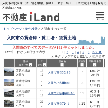
入間市の貸倉庫・貸工場を検索。神奈川・東京・埼玉・千葉で賃貸土地も探せる
不動産i-LAND。
トップページ
>
物件検索
> 入間市 すべて一覧
入間市
の貸倉庫・貸工場・賃貸土地
入間市のすべてのデータが 162 件ヒットしました。
162
件中 1件から30件まで表示
1
|
2
|
3
|
4
|
5
|
6
Next≫
をクリックすると並びかえ出来ます
路線
バス
所在地
所在階
坪数/坪単価
最寄り駅
徒歩
1382
西武池袋線
14
坪
入間市宮寺3014-6
-/-
1,
入間市
12
796 円
1396
西武池袋線
-
坪
入間市小谷田860-1
-/-
1,
入間市
-
1,218 円
60.5
西武池袋線
10
坪
入間市大字中神811-1
1/1
3
入間市
14
6,579 円
63.1
西武池袋線
22
坪
入間市宮寺724-1
1-2/2
2
小手指
2
4,279 円