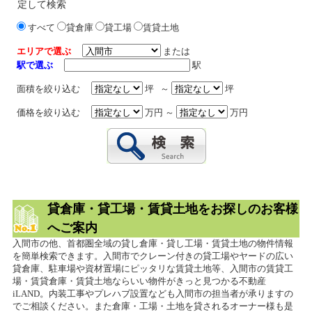
定して検索
すべて
貸倉庫
貸工場
賃貸土地
エリアで選ぶ
または
駅で選ぶ
駅
面積を絞り込む
坪 ～
坪
価格を絞り込む
万円 ～
万円
貸倉庫・貸工場・賃貸土地をお探しのお客様
へご案内
入間市の他、首都圏全域の貸し倉庫・貸し工場・賃貸土地の物件情報
を簡単検索できます。入間市でクレーン付きの貸工場やヤードの広い
貸倉庫、駐車場や資材置場にピッタリな賃貸土地等、入間市の賃貸工
場・賃貸倉庫・賃貸土地ならいい物件がきっと見つかる不動産
iLAND。内装工事やプレハブ設置なども入間市の担当者が承りますの
でご相談ください。また倉庫・工場・土地を貸されるオーナー様も是