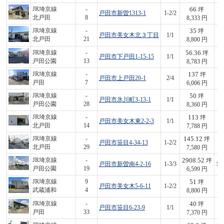
66
JR埼京線
-
坪
戸田市新曽1313-1
1-2/2
5
北戸田
8
8,333 円
35
JR埼京線
-
坪
戸田市美女木北３丁目
1/1
3
北戸田
21
8,800 円
56.36
JR埼京線
-
坪
戸田市下戸田1-15-15
1/1
4
戸田公園
13
8,783 円
137
JR埼京線
-
坪
戸田市上戸田20-1
2/4
8
戸田
7
6,006 円
50
JR埼京線
-
坪
戸田市氷川町3-13-1
1/1
4
戸田公園
28
8,360 円
113
JR埼京線
-
坪
戸田市美女木東2-2-3
1/1
8
北戸田
14
7,788 円
145.12
JR埼京線
-
坪
戸田市笹目4-34-13
1-2/2
1,
北戸田
29
7,580 円
2908.52
JR埼京線
-
坪
戸田市新曽南4-2-16
1-3/3
19
戸田公園
19
6,599 円
51
JR埼京線
9
坪
戸田市美女木5-6-11
1-2/2
4
武蔵浦和
4
8,800 円
40
JR埼京線
-
坪
戸田市笹目6-23-9
1/1
2
戸田
33
7,370 円