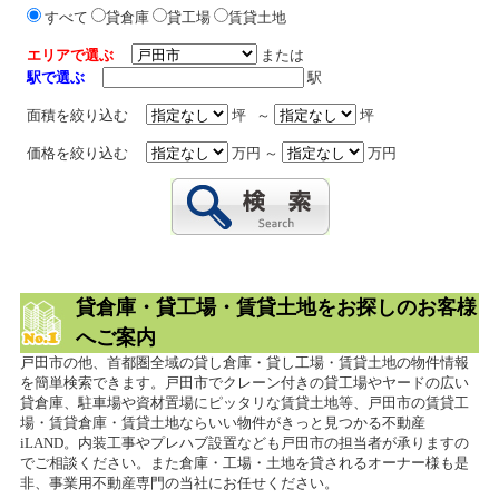
すべて
貸倉庫
貸工場
賃貸土地
エリアで選ぶ
または
駅で選ぶ
駅
面積を絞り込む
坪 ～
坪
価格を絞り込む
万円 ～
万円
貸倉庫・貸工場・賃貸土地をお探しのお客様
へご案内
戸田市の他、首都圏全域の貸し倉庫・貸し工場・賃貸土地の物件情報
を簡単検索できます。戸田市でクレーン付きの貸工場やヤードの広い
貸倉庫、駐車場や資材置場にピッタリな賃貸土地等、戸田市の賃貸工
場・賃貸倉庫・賃貸土地ならいい物件がきっと見つかる不動産
iLAND。内装工事やプレハブ設置なども戸田市の担当者が承りますの
でご相談ください。また倉庫・工場・土地を貸されるオーナー様も是
非、事業用不動産専門の当社にお任せください。