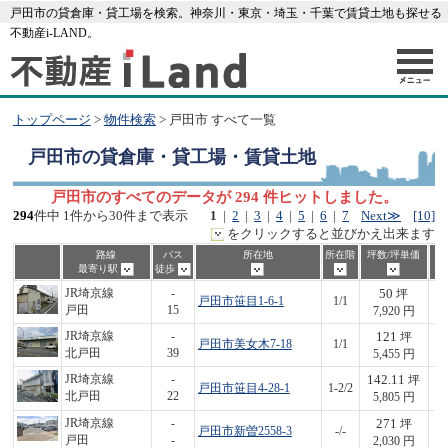
戸田市の貸倉庫・貸工場を検索。神奈川・東京・埼玉・千葉で賃貸土地も探せる
不動産i-LAND。
トップページ
>
物件検索
> 戸田市 すべて一覧
戸田市
の貸倉庫・貸工場・賃貸土地
戸田市のすべてのデータが 294 件ヒットしました。
294
件中 1件から30件まで表示
1
|
2
|
3
|
4
|
5
|
6
|
7
Next≫
[10]
をクリックすると並びかえ出来ます
路線
バス
所在地
所在階
坪数/坪単価
最寄り駅
徒歩
50
JR埼京線
-
坪
戸田市笹目1-6-1
1/1
3
戸田
15
7,920 円
121
JR埼京線
-
坪
戸田市美女木7-18
1/1
6
北戸田
39
5,455 円
142.11
JR埼京線
-
坪
戸田市笹目4-28-1
1-2/2
8
北戸田
22
5,805 円
271
JR埼京線
-
坪
戸田市新曽2558-3
-/-
5
戸田
-
2,030 円