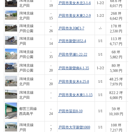
68.6
JR埼京線
-
坪
戸田市美女木北3-1-6
1-2/2
5
北戸田
19
8,017 円
268
JR埼京線
-
坪
戸田市美女木東2-2-9
1-2/2
1,
北戸田
15
6,642 円
178
JR埼京線
-
坪
戸田市氷川町1-7
-/-
4
戸田公園
26
2,530 円
113
JR埼京線
-
坪
戸田市新曽1852-4
1/1
7
戸田
14
6,717 円
68
JR埼京線
-
坪
戸田市早瀬1-22-22
1/1
4
戸田公園
35
5,882 円
80
JR埼京線
-
坪
戸田市新曽南4-1-35
1-2/2
4
戸田公園
20
5,500 円
48.25
JR埼京線
-
坪
戸田市美女木4-25-8
1/1
3
北戸田
20
7,979 円
822.2
JR埼京線
-
坪
戸田市美女木東1-1-15
1/1
4,
北戸田
-
6,000 円
59
都営三田線
-
坪
戸田市笹目8-10
1/1
6
西高島平
24
10,169 円
108
JR埼京線
-
坪
戸田市大字新曽1069
1/1
7
戸田
7
7,217 円