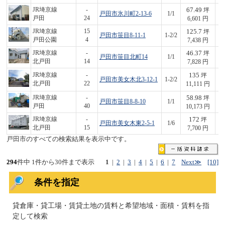
67.49
JR埼京線
-
坪
戸田市氷川町2-13-6
1/1
4
戸田
24
6,601 円
125.7
JR埼京線
15
坪
戸田市笹目8-11-1
1-2/2
9
戸田公園
4
7,438 円
46.37
JR埼京線
-
坪
戸田市笹目北町14
1/1
3
北戸田
14
7,828 円
135
JR埼京線
-
坪
戸田市美女木北3-12-1
1-2/2
1,
北戸田
22
11,111 円
58.98
JR埼京線
-
坪
戸田市笹目8-8-10
1/1
6
戸田
40
10,173 円
172
JR埼京線
-
坪
戸田市美女木東2-5-1
1/6
1,
北戸田
15
7,700 円
戸田市のすべての検索結果を表示中です。
294
件中 1件から30件まで表示
1
|
2
|
3
|
4
|
5
|
6
|
7
Next≫
[10]
条件を指定
貸倉庫・貸工場・賃貸土地の賃料と希望地域・面積・賃料を指
定して検索