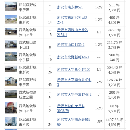
511
JR武蔵野線
-
坪
所沢市南永井525
1-2/2
1,
東所沢
-
2,368 円
400
JR武蔵野線
-
所沢市東所沢和田3-
坪
1-2/2
1,
東所沢
14
25-1
4,350 円
94.98
西武池袋線
-
所沢市西狭山ケ丘2-
坪
1/1
3
狭山ヶ丘
15
2154-1
3,580 円
211.75
西武狭山線
-
坪
所沢市山口1135-2
1-2/2
8
下山口
8
3,778 円
560
西武池袋線
-
坪
所沢市北野新町1-9-1
-/-
4
小手指
10
746 円
504.46
JR武蔵野線
-
坪
所沢市大字亀ケ谷166
1/1
2,
東所沢
26
4,579 円
126.74
JR武蔵野線
-
所沢市大字南永井401-
坪
1-2/2
4
東所沢
45
3
3,298 円
200
西武新宿線
-
坪
所沢市大字中富1748-2
-/-
2
航空公園
37
1,400 円
68
西武池袋線
-
所沢市狭山ケ丘1-
坪
1-2/3
3
狭山ヶ丘
2
3003-79
5,500 円
4497.33
JR武蔵野線
-
所沢市大字南永井619-
坪
1-5/5
20
東所沢
34
60
4,620 円