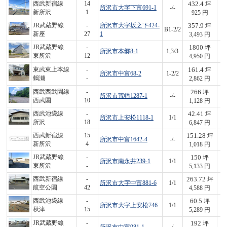
432.4
西武新宿線
14
坪
所沢市大字下富691-1
-/-
4
新所沢
1
925 円
357.9
JR武蔵野線
-
所沢市大字坂之下424-
坪
B1-2/2
1,
新座
27
1
3,493 円
1800
JR武蔵野線
-
坪
所沢市本郷8-1
1,3/3
8,
東所沢
12
4,950 円
161.4
東武東上本線
-
坪
所沢市中富68-2
1-2/2
4
鶴瀬
-
2,862 円
266
西武西武園線
-
坪
所沢市荒幡1287-1
-/-
3
西武園
10
1,128 円
42.41
西武池袋線
-
坪
所沢市上安松1118-1
1/1
2
所沢
18
6,847 円
151.28
西武新宿線
15
坪
所沢市中富1642-4
-/-
1
新所沢
4
1,018 円
150
JR武蔵野線
-
坪
所沢市南永井239-1
1/1
7
東所沢
-
5,133 円
263.72
西武新宿線
-
坪
所沢市大字中富881-6
1/1
1,
航空公園
42
4,588 円
60.5
西武池袋線
-
坪
所沢市大字上安松746
1/1
3
秋津
15
5,289 円
192
JR武蔵野線
-
坪