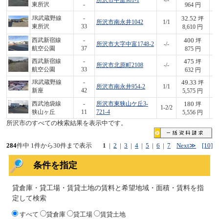
所沢市中富981-1
-/-
1
東所沢
-
964 円
32.52
JR武蔵野線
-
坪
所沢市南永井1042
1/1
2
東所沢
33
8,610 円
400
西武新宿線
-
坪
所沢市大字中富1748-2
-/-
3
航空公園
37
875 円
475
西武新宿線
-
坪
所沢市北原町2108
-/-
3
航空公園
33
632 円
49.33
JR武蔵野線
-
坪
所沢市南永井954-2
1/1
2
新座
42
5,575 円
180
西武池袋線
-
所沢市東狭山ケ丘3-
坪
1-2/2
1,
狭山ヶ丘
11
721-4
5,556 円
所沢市のすべての検索結果を表示中です。
284
件中 1件から30件まで表示
1
|
2
|
3
|
4
|
5
|
6
|
7
Next≫
[10]
条件を指定
貸倉庫・貸工場・賃貸土地の賃料と希望地域・面積・賃料を指
定して検索
すべて
貸倉庫
貸工場
賃貸土地