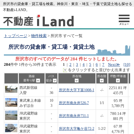
所沢市の貸倉庫・貸工場を検索。神奈川・東京・埼玉・千葉で賃貸土地も探せる
不動産i-LAND。
トップページ
>
物件検索
> 所沢市 すべて一覧
所沢市
の貸倉庫・貸工場・賃貸土地
所沢市のすべてのデータが 284 件ヒットしました。
284
件中 1件から30件まで表示
1
|
2
|
3
|
4
|
5
|
6
|
7
Next≫
[10]
をクリックすると並びかえ出来ます
路線
バス
所在地
所在階
坪数/坪単価
最寄り駅
徒歩
2251.81
西武新宿線
-
坪
所沢市大字下富1008-1
-/-
9
入曽
36
435 円
95
東武東上本線
10
坪
所沢市南永井526-7
1/1
5
みずほ台
3
5,789 円
780.14
JR武蔵野線
-
坪
所沢市南永井751-1
-/-
6
東所沢
-
881 円
67
JR武蔵野線
-
坪
所沢市大字亀ケ谷72-2
1-2/2
3
東所沢
-
4,776 円