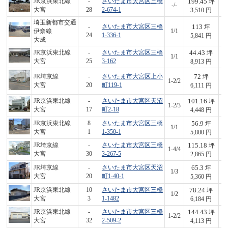
199.45
JR京浜東北線
-
さいたま市大宮区三橋
坪
-/-
7
大宮
28
2-674-1
3,510 円
埼玉新都市交通
113
-
さいたま市大宮区三橋
坪
伊奈線
1/1
6
24
1-336-1
5,841 円
大成
44.43
JR京浜東北線
-
さいたま市大宮区三橋
坪
1/1
3
大宮
25
3-162
8,913 円
72
JR埼京線
-
さいたま市大宮区上小
坪
1-2/2
4
大宮
20
町119-1
6,111 円
101.16
JR京浜東北線
-
さいたま市大宮区天沼
坪
1-2/3
4
大宮
17
町2-18
4,448 円
56.9
JR京浜東北線
8
さいたま市大宮区三橋
坪
1/1
3
大宮
1
1-350-1
5,800 円
115.18
JR埼京線
-
さいたま市大宮区三橋
坪
1-4/4
3
大宮
30
3-267-5
2,865 円
65.3
JR埼京線
-
さいたま市大宮区天沼
坪
1/3
3
大宮
20
町1-40-1
5,360 円
78.24
JR京浜東北線
10
さいたま市大宮区三橋
坪
1/2
4
大宮
3
1-1482
6,184 円
144.43
JR京浜東北線
-
さいたま市大宮区三橋
坪
1-2/2
5
大宮
32
2-509-2
4,113 円