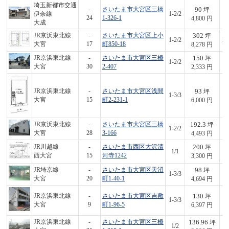
埼玉新都市交通
90
-
さいたま市大宮区三橋
坪
伊奈線
1-2/2
4
24
1-326-1
4,800 円
大成
302
JR京浜東北線
-
さいたま市大宮区上小
坪
1-2/2
2,
大宮
17
町850-18
8,278 円
150
JR京浜東北線
-
さいたま市大宮区三橋
坪
1-2/2
3
大宮
30
2-407
2,333 円
93
JR京浜東北線
-
さいたま市大宮区浅間
坪
1-3/3
5
大宮
15
町2-231-1
6,000 円
192.3
JR京浜東北線
-
さいたま市大宮区三橋
坪
1-2/2
8
大宮
28
3-166
4,493 円
200
JR川越線
-
さいたま市西区大沢清
坪
1/1
6
西大宮
15
河寺1242
3,300 円
98
JR埼京線
-
さいたま市大宮区天沼
坪
1-3/3
4
大宮
20
町1-40-1
4,694 円
130
JR京浜東北線
-
さいたま市大宮区吉敷
坪
1-3/3
8
大宮
9
町1-96-5
6,397 円
136.96
JR京浜東北線
-
さいたま市大宮区三橋
坪
1/2
4