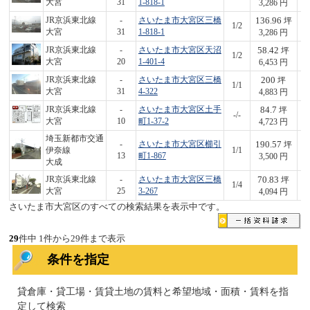
大宮
31
1-818-1
3,286 円
136.96
JR京浜東北線
-
さいたま市大宮区三橋
坪
1/2
4
大宮
31
1-818-1
3,286 円
58.42
JR京浜東北線
-
さいたま市大宮区天沼
坪
1/2
3
大宮
20
1-401-4
6,453 円
200
JR京浜東北線
-
さいたま市大宮区三橋
坪
1/1
9
大宮
31
4-322
4,883 円
84.7
JR京浜東北線
-
さいたま市大宮区土手
坪
-/-
4
大宮
10
町1-37-2
4,723 円
埼玉新都市交通
190.57
-
さいたま市大宮区櫛引
坪
伊奈線
1/1
6
13
町1-867
3,500 円
大成
70.83
JR京浜東北線
-
さいたま市大宮区三橋
坪
1/4
2
大宮
25
3-267
4,094 円
さいたま市大宮区のすべての検索結果を表示中です。
29
件中 1件から29件まで表示
条件を指定
貸倉庫・貸工場・賃貸土地の賃料と希望地域・面積・賃料を指
定して検索