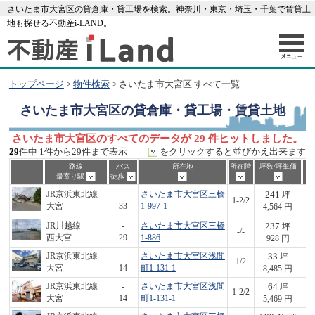
さいたま市大宮区の貸倉庫・貸工場を検索。神奈川・東京・埼玉・千葉で賃貸土
地も探せる不動産i-LAND。
トップページ
>
物件検索
> さいたま市大宮区 すべて一覧
さいたま市大宮区
の貸倉庫・貸工場・賃貸土地
さいたま市大宮区のすべてのデータが 29 件ヒットしました。
29
件中 1件から29件まで表示
をクリックすると並びかえ出来ます
路線
バス
所在地
所在階
坪数/坪単価
最寄り駅
徒歩
241
JR京浜東北線
-
さいたま市大宮区三橋
坪
1-2/2
1,
大宮
33
1-997-1
4,564 円
237
JR川越線
-
さいたま市大宮区三橋
坪
-/-
2
西大宮
29
1-886
928 円
33
JR京浜東北線
-
さいたま市大宮区浅間
坪
1/2
2
大宮
14
町1-131-1
8,485 円
64
JR京浜東北線
-
さいたま市大宮区浅間
坪
1-2/2
3
大宮
14
町1-131-1
5,469 円