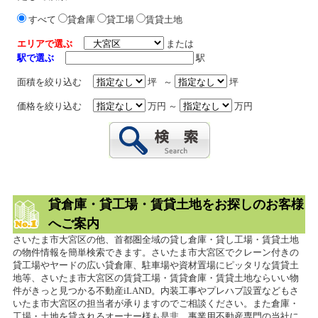
すべて
貸倉庫
貸工場
賃貸土地
エリアで選ぶ
または
駅で選ぶ
駅
面積を絞り込む
坪 ～
坪
価格を絞り込む
万円 ～
万円
貸倉庫・貸工場・賃貸土地をお探しのお客様
へご案内
さいたま市大宮区の他、首都圏全域の貸し倉庫・貸し工場・賃貸土地
の物件情報を簡単検索できます。さいたま市大宮区でクレーン付きの
貸工場やヤードの広い貸倉庫、駐車場や資材置場にピッタリな賃貸土
地等、さいたま市大宮区の賃貸工場・賃貸倉庫・賃貸土地ならいい物
件がきっと見つかる不動産iLAND。内装工事やプレハブ設置などもさ
いたま市大宮区の担当者が承りますのでご相談ください。また倉庫・
工場・土地を貸されるオーナー様も是非、事業用不動産専門の当社に