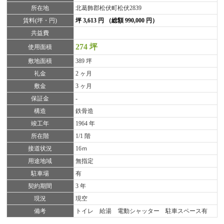
所在地
北葛飾郡松伏町松伏2839
賃料(坪・円)
坪 3,613 円 （総額 990,000 円）
共益費
274 坪
使用面積
敷地面積
389 坪
礼金
2 ヶ月
敷金
3 ヶ月
保証金
-
構造
鉄骨造
竣工年
1964 年
所在階
1/1 階
接道状況
16ｍ
用途地域
無指定
駐車場
有
契約期間
3 年
現況
現空
備考
トイレ 給湯 電動シャッター 駐車スペース有