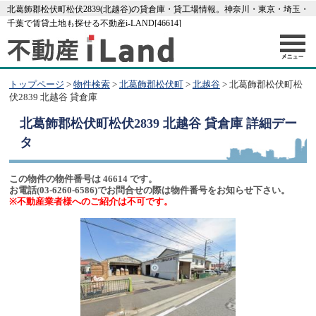
北葛飾郡松伏町松伏2839(北越谷)の貸倉庫・貸工場情報。神奈川・東京・埼玉・
千葉で賃貸土地も探せる不動産i-LAND[46614]
トップページ
>
物件検索
>
北葛飾郡松伏町
>
北越谷
> 北葛飾郡松伏町松
伏2839 北越谷 貸倉庫
北葛飾郡松伏町松伏2839 北越谷 貸倉庫
詳細デー
タ
この物件の物件番号は 46614 です。
お電話(03-6260-6586)でお問合せの際は物件番号をお知らせ下さい。
※不動産業者様へのご紹介は不可です。