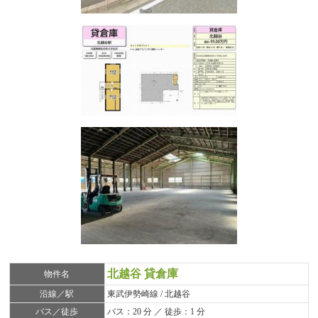
北越谷 貸倉庫
物件名
沿線／駅
東武伊勢崎線 / 北越谷
バス／徒歩
バス：20 分 ／ 徒歩：1 分