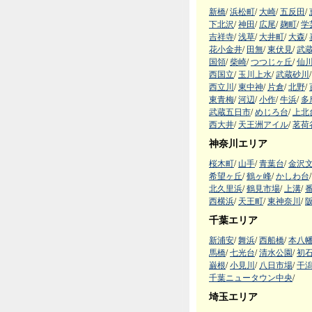
新橋
/
浜松町
/
大崎
/
五反田
/
下北沢
/
神田
/
広尾
/
麹町
/
学
吉祥寺
/
浅草
/
大井町
/
大森
/
花小金井
/
田無
/
東伏見
/
武
国領
/
柴崎
/
つつじヶ丘
/
仙
西国立
/
玉川上水
/
武蔵砂川
/
西立川
/
東中神
/
片倉
/
北野
/
東青梅
/
河辺
/
小作
/
牛浜
/
多
武蔵五日市
/
めじろ台
/
上北
西大井
/
天王洲アイル
/
茗荷
神奈川エリア
桜木町
/
山手
/
青葉台
/
金沢
希望ヶ丘
/
鶴ヶ峰
/
かしわ台
/
北久里浜
/
鶴見市場
/
上溝
/
西横浜
/
天王町
/
東神奈川
/
千葉エリア
新浦安
/
舞浜
/
西船橋
/
本八
馬橋
/
七光台
/
清水公園
/
初
巌根
/
小見川
/
八日市場
/
干
千葉ニュータウン中央
/
埼玉エリア