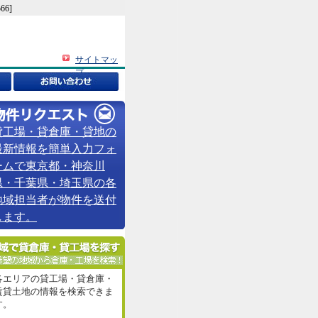
6]
サイトマッ
プ
貸工場・貸倉庫・貸地の
最新情報を簡単入力フォ
ームで東京都・神奈川
県・千葉県・埼玉県の各
地域担当者が物件を送付
します。
各エリアの貸工場・貸倉庫・
賃貸土地の情報を検索できま
す。