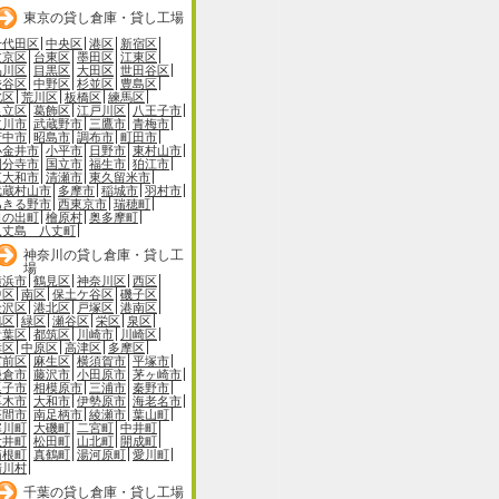
東京の貸し倉庫・貸し工場
千代田区
中央区
港区
新宿区
文京区
台東区
墨田区
江東区
品川区
目黒区
大田区
世田谷区
渋谷区
中野区
杉並区
豊島区
北区
荒川区
板橋区
練馬区
足立区
葛飾区
江戸川区
八王子市
立川市
武蔵野市
三鷹市
青梅市
府中市
昭島市
調布市
町田市
小金井市
小平市
日野市
東村山市
国分寺市
国立市
福生市
狛江市
東大和市
清瀬市
東久留米市
武蔵村山市
多摩市
稲城市
羽村市
あきる野市
西東京市
瑞穂町
日の出町
檜原村
奥多摩町
八丈島 八丈町
神奈川の貸し倉庫・貸し工
場
横浜市
鶴見区
神奈川区
西区
中区
南区
保土ケ谷区
磯子区
金沢区
港北区
戸塚区
港南区
旭区
緑区
瀬谷区
栄区
泉区
青葉区
都筑区
川崎市
川崎区
幸区
中原区
高津区
多摩区
宮前区
麻生区
横須賀市
平塚市
鎌倉市
藤沢市
小田原市
茅ヶ崎市
逗子市
相模原市
三浦市
秦野市
厚木市
大和市
伊勢原市
海老名市
座間市
南足柄市
綾瀬市
葉山町
寒川町
大磯町
二宮町
中井町
大井町
松田町
山北町
開成町
箱根町
真鶴町
湯河原町
愛川町
清川村
千葉の貸し倉庫・貸し工場