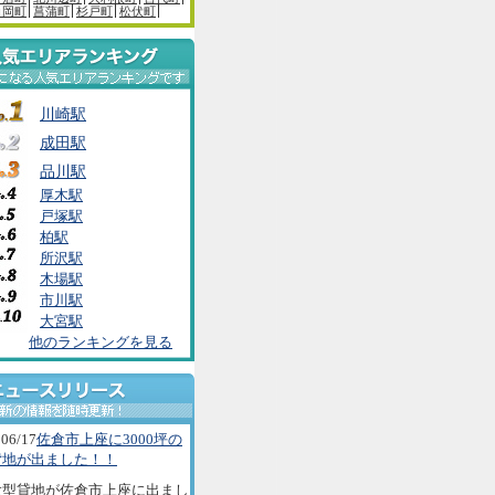
白岡町
菖蒲町
杉戸町
松伏町
川崎駅
成田駅
品川駅
厚木駅
戸塚駅
柏駅
所沢駅
木場駅
市川駅
大宮駅
他のランキングを見る
06/17
佐倉市上座に3000坪の
貸地が出ました！！
大型貸地が佐倉市上座に出まし