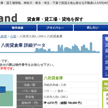
貸倉庫・貸工場情報。神奈川・東京・埼玉・千葉で賃貸土地も探せる不動産i-LAND[4656
貸倉庫・貸工場・貸地を探す
八街市
>
八街
> 八街市八街い200-2 八街貸倉庫
2 八街貸倉庫
詳細データ
6 です。
6)でお問合せの際は物件番号をお知らせ下さい。
は不可です。
八街貸倉庫
物件名
沿線／駅
JR総武本線 / 八街
バス／徒歩
バス：- ／ 徒歩：-
所在地
八街市八街い200-2
賃料(坪・円)
坪 4,070 円 （総額 700,000 円）