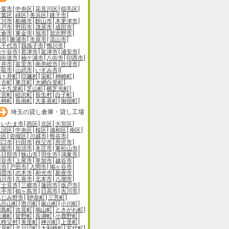
千葉市
中央区
花見川区
稲毛区
若葉区
緑区
美浜区
銚子市
市川市
船橋市
館山市
木更津市
松戸市
野田市
茂原市
成田市
佐倉市
東金市
旭市
習志野市
柏市
勝浦市
市原市
流山市
八千代市
我孫子市
鴨川市
鎌ケ谷市
君津市
富津市
浦安市
四街道市
袖ケ浦市
八街市
印西市
白井市
富里市
南房総市
匝瑳市
香取市
山武市
いすみ市
酒々井町
印旛村
栄町
神崎町
多古町
東庄町
大網白里町
九十九里町
芝山町
横芝光町
一宮町
睦沢町
長生村
白子町
長柄町
長南町
大多喜町
御宿町
埼玉の貸し倉庫・貸し工場
さいたま市
西区
北区
大宮区
見沼区
中央区
桜区
浦和区
南区
緑区
岩槻区
川越市
熊谷市
川口市
行田市
秩父市
所沢市
飯能市
加須市
本庄市
東松山市
春日部市
狭山市
羽生市
鴻巣市
深谷市
上尾市
草加市
越谷市
蕨市
戸田市
入間市
鳩ヶ谷市
朝霞市
志木市
和光市
新座市
桶川市
久喜市
北本市
八潮市
富士見市
三郷市
蓮田市
坂戸市
幸手市
鶴ヶ島市
日高市
吉川市
ふじみ野市
伊奈町
三芳町
毛呂山町
滑川町
嵐山町
小川町
川島町
吉見町
鳩山町
ときがわ町
横瀬町
皆野町
長瀞町
小鹿野町
東秩父村
美里町
神川町
上里町
寄居町
北川辺町
大利根町
宮代町