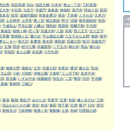
恵比寿
/
高田馬場
/
目白
/
池尻大橋
/
六本木
/
青山一丁目
/
三軒茶屋
/
芸大学
/
中目黒
/
九段下
/
半蔵門
/
表参道
/
神保町
/
高円寺
/
阿佐ケ谷
/
荻窪
/
喜多見
/
経堂
/
成城学園前
/
和泉多摩川
/
保谷
/
下赤塚
/
ときわ台
/
久米川
/
蔵関
/
上石神井
/
上井草
/
鷺ノ宮
/
都立家政
/
野方
/
沼袋
/
新井薬師前
/
布田
/
川
/
千歳烏山
/
芦花公園
/
八幡山
/
飛田給
/
西調布
/
高幡不動
/
中河原
/
東福生
/
箱根ヶ崎
/
恋ヶ窪
/
武蔵大和
/
八坂
/
高尾
/
西八王子
/
北八王子
/
百草園
/
聖蹟桜ヶ丘
/
鷹の台
/
平山城址公園
/
八王子みなみ野
/
相原
/
南平
/
摩センター
/
南大沢
/
多摩境
/
唐木田
/
東秋留
/
武蔵引田
/
秋川
/
武蔵増戸
/
台
/
立飛
/
西府
/
砂川七番
/
武蔵新田
/
二子玉川
/
鵜の木
/
馬込
/
旗の台
/
谷
/
早稲田
/
舎人公園
/
谷在家
/
小竹向原
/
文庫
/
相模大野
/
湘南台
/
辻堂
/
武蔵小杉
/
本厚木
/
鷺沼
/
藤が丘
/
田名
/
北山田
/
小机
/
川和町
/
岸根公園
/
片倉町
/
三ッ沢下町
/
並木中央
/
番田
/
原当麻
/
いずみ中央
/
緑園都市
/
弥生台
/
二宮
/
鴨宮
/
渋沢
/
平沼橋
/
阪東橋
/
東林間
/
三崎口
/
幡
/
幕張
/
蘇我
/
東松戸
/
みのり台
/
常盤平
/
五香
/
初富
/
鎌ヶ谷大仏
/
三咲
/
石
/
流山おおたかの森
/
湖北
/
布佐
/
塚田
/
西千葉
/
志津
/
榎戸
/
日向
/
滑河
/
潟
/
新検見川
/
下総神崎
/
南酒々井
/
東船橋
/
土気
/
本納
/
印西牧の原
/