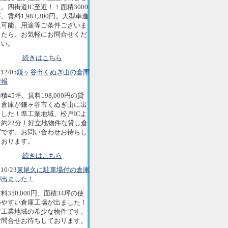
。四街道IC至近！！面積3000
。賃料1,983,300円。大型車進
入可能。用途等ご条件ございま
したら、お気軽にお問合せくだ
さい。
続きはこちら
12/05
鎌ヶ谷市くぬぎ山の倉庫
情報
積45坪、賃料198,000円の貸
し倉庫が鎌ヶ谷市くぬぎ山に出
ました！準工業地域、松戸ICよ
り約22分！好立地物件な貸し倉
庫です。お問い合わせお待ちし
ております。
続きはこちら
10/23
東尾久に駐車場付の倉庫
が出ました！
料350,000円、面積34坪の使
いやすい倉庫工場が出ました！
準工業地域の希少な物件です。
お問合せお待ちしております。