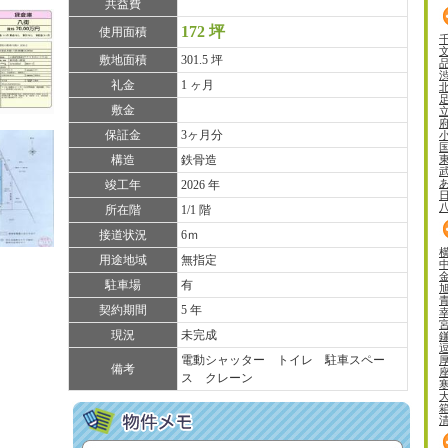
共益費
172 坪
使用面積
敷地面積
301.5 坪
礼金
1 ヶ月
敷金
保証金
3ヶ月分
構造
鉄骨造
竣工年
2026 年
所在階
1/1 階
接道状況
6ｍ
用途地域
無指定
駐車場
有
契約期間
5 年
現況
未完成
電動シャッター トイレ 駐車スペー
備考
ス クレーン