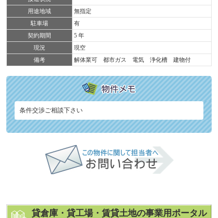
用途地域
無指定
駐車場
有
契約期間
5 年
現況
現空
備考
解体業可 都市ガス 電気 浄化槽 建物付
条件交渉ご相談下さい
貸倉庫・貸工場・賃貸土地の事業用ポータル