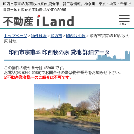
印西市宗甫45(印西牧の原)の貸倉庫・貸工場情報。神奈川・東京・埼玉・千葉で
賃貸土地も探せる不動産i-LAND[45968]
トップページ
>
物件検索
>
印西市
>
印西牧の原
> 印西市宗甫45 印西牧の
原 貸地
印西市宗甫45 印西牧の原 貸地
詳細データ
この物件の物件番号は 45968 です。
お電話(03-6260-6586)でお問合せの際は物件番号をお知らせ下さい。
※不動産業者様へのご紹介は不可です。