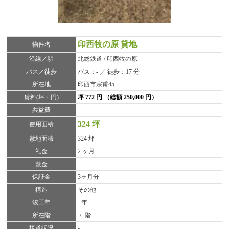
印西牧の原 貸地
物件名
沿線／駅
北総鉄道 / 印西牧の原
バス／徒歩
バス：- ／ 徒歩：17 分
所在地
印西市宗甫45
賃料(坪・円)
坪 772 円 （総額 250,000 円）
共益費
324 坪
使用面積
敷地面積
324 坪
礼金
2 ヶ月
敷金
保証金
3ヶ月分
構造
その他
竣工年
- 年
所在階
-/- 階
接道状況
-