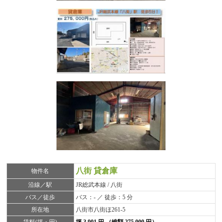
八街 貸倉庫
物件名
沿線／駅
JR総武本線 / 八街
バス／徒歩
バス：- ／ 徒歩：5 分
所在地
八街市八街ほ261-5