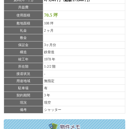
賃料(坪・円)
坪 3,901 円 （総額 275,000 円）
共益費
70.5 坪
使用面積
敷地面積
108 坪
礼金
2 ヶ月
敷金
保証金
3ヶ月分
構造
鉄骨造
竣工年
1978 年
所在階
1-2/2 階
接道状況
-
用途地域
無指定
駐車場
有
契約期間
3 年
現況
現空
備考
シャッター