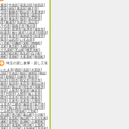
千葉市
中央区
花見川区
稲毛区
若葉区
緑区
美浜区
銚子市
市川市
船橋市
館山市
木更津市
松戸市
野田市
茂原市
成田市
佐倉市
東金市
旭市
習志野市
柏市
勝浦市
市原市
流山市
八千代市
我孫子市
鴨川市
鎌ケ谷市
君津市
富津市
浦安市
四街道市
袖ケ浦市
八街市
印西市
白井市
富里市
南房総市
匝瑳市
香取市
山武市
いすみ市
酒々井町
印旛村
栄町
神崎町
多古町
東庄町
大網白里町
九十九里町
芝山町
横芝光町
一宮町
睦沢町
長生村
白子町
長柄町
長南町
大多喜町
御宿町
埼玉の貸し倉庫・貸し工場
さいたま市
西区
北区
大宮区
見沼区
中央区
桜区
浦和区
南区
緑区
岩槻区
川越市
熊谷市
川口市
行田市
秩父市
所沢市
飯能市
加須市
本庄市
東松山市
春日部市
狭山市
羽生市
鴻巣市
深谷市
上尾市
草加市
越谷市
蕨市
戸田市
入間市
鳩ヶ谷市
朝霞市
志木市
和光市
新座市
桶川市
久喜市
北本市
八潮市
富士見市
三郷市
蓮田市
坂戸市
幸手市
鶴ヶ島市
日高市
吉川市
ふじみ野市
伊奈町
三芳町
毛呂山町
滑川町
嵐山町
小川町
川島町
吉見町
鳩山町
ときがわ町
横瀬町
皆野町
長瀞町
小鹿野町
東秩父村
美里町
神川町
上里町
寄居町
北川辺町
大利根町
宮代町