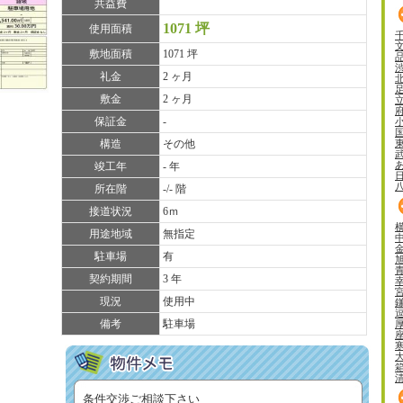
共益費
1071 坪
使用面積
敷地面積
1071 坪
礼金
2 ヶ月
敷金
2 ヶ月
保証金
-
構造
その他
竣工年
- 年
所在階
-/- 階
接道状況
6ｍ
用途地域
無指定
駐車場
有
契約期間
3 年
現況
使用中
備考
駐車場
条件交渉ご相談下さい