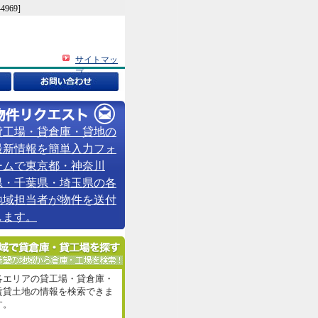
69]
サイトマッ
プ
貸工場・貸倉庫・貸地の
最新情報を簡単入力フォ
ームで東京都・神奈川
県・千葉県・埼玉県の各
地域担当者が物件を送付
します。
各エリアの貸工場・貸倉庫・
賃貸土地の情報を検索できま
す。