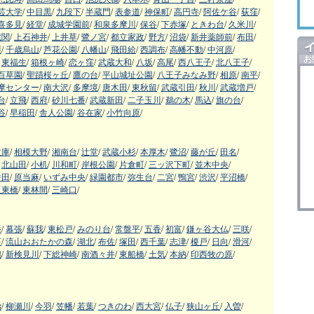
芸大学
/
中目黒
/
九段下
/
半蔵門
/
表参道
/
神保町
/
高円寺
/
阿佐ケ谷
/
荻窪
/
喜多見
/
経堂
/
成城学園前
/
和泉多摩川
/
保谷
/
下赤塚
/
ときわ台
/
久米川
/
蔵関
/
上石神井
/
上井草
/
鷺ノ宮
/
都立家政
/
野方
/
沼袋
/
新井薬師前
/
布田
/
川
/
千歳烏山
/
芦花公園
/
八幡山
/
飛田給
/
西調布
/
高幡不動
/
中河原
/
東福生
/
箱根ヶ崎
/
恋ヶ窪
/
武蔵大和
/
八坂
/
高尾
/
西八王子
/
北八王子
/
百草園
/
聖蹟桜ヶ丘
/
鷹の台
/
平山城址公園
/
八王子みなみ野
/
相原
/
南平
/
摩センター
/
南大沢
/
多摩境
/
唐木田
/
東秋留
/
武蔵引田
/
秋川
/
武蔵増戸
/
台
/
立飛
/
西府
/
砂川七番
/
武蔵新田
/
二子玉川
/
鵜の木
/
馬込
/
旗の台
/
谷
/
早稲田
/
舎人公園
/
谷在家
/
小竹向原
/
文庫
/
相模大野
/
湘南台
/
辻堂
/
武蔵小杉
/
本厚木
/
鷺沼
/
藤が丘
/
田名
/
北山田
/
小机
/
川和町
/
岸根公園
/
片倉町
/
三ッ沢下町
/
並木中央
/
番田
/
原当麻
/
いずみ中央
/
緑園都市
/
弥生台
/
二宮
/
鴨宮
/
渋沢
/
平沼橋
/
阪東橋
/
東林間
/
三崎口
/
幡
/
幕張
/
蘇我
/
東松戸
/
みのり台
/
常盤平
/
五香
/
初富
/
鎌ヶ谷大仏
/
三咲
/
石
/
流山おおたかの森
/
湖北
/
布佐
/
塚田
/
西千葉
/
志津
/
榎戸
/
日向
/
滑河
/
潟
/
新検見川
/
下総神崎
/
南酒々井
/
東船橋
/
土気
/
本納
/
印西牧の原
/
治
/
柳瀬川
/
今羽
/
笠幡
/
若葉
/
つきのわ
/
西大宮
/
仏子
/
狭山ヶ丘
/
入曽
/