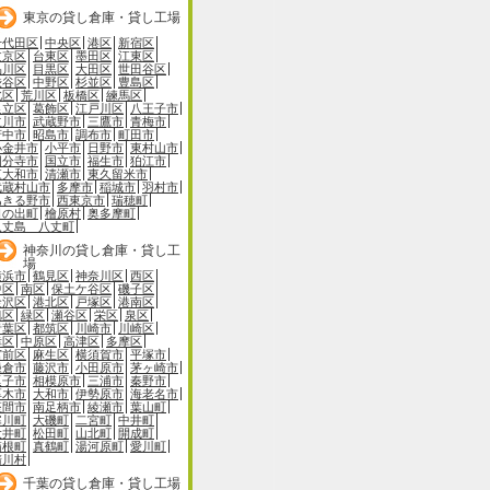
東京の貸し倉庫・貸し工場
千代田区
中央区
港区
新宿区
文京区
台東区
墨田区
江東区
品川区
目黒区
大田区
世田谷区
渋谷区
中野区
杉並区
豊島区
北区
荒川区
板橋区
練馬区
足立区
葛飾区
江戸川区
八王子市
立川市
武蔵野市
三鷹市
青梅市
府中市
昭島市
調布市
町田市
小金井市
小平市
日野市
東村山市
国分寺市
国立市
福生市
狛江市
東大和市
清瀬市
東久留米市
武蔵村山市
多摩市
稲城市
羽村市
あきる野市
西東京市
瑞穂町
日の出町
檜原村
奥多摩町
八丈島 八丈町
神奈川の貸し倉庫・貸し工
場
横浜市
鶴見区
神奈川区
西区
中区
南区
保土ケ谷区
磯子区
金沢区
港北区
戸塚区
港南区
旭区
緑区
瀬谷区
栄区
泉区
青葉区
都筑区
川崎市
川崎区
幸区
中原区
高津区
多摩区
宮前区
麻生区
横須賀市
平塚市
鎌倉市
藤沢市
小田原市
茅ヶ崎市
逗子市
相模原市
三浦市
秦野市
厚木市
大和市
伊勢原市
海老名市
座間市
南足柄市
綾瀬市
葉山町
寒川町
大磯町
二宮町
中井町
大井町
松田町
山北町
開成町
箱根町
真鶴町
湯河原町
愛川町
清川村
千葉の貸し倉庫・貸し工場