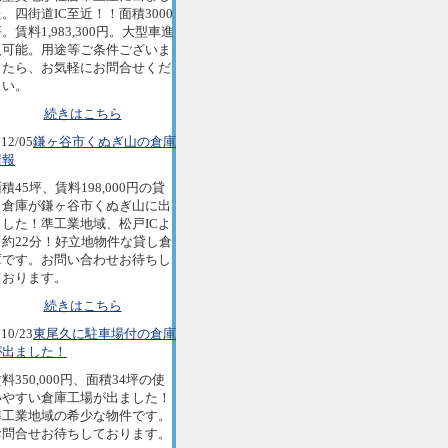
。四街道IC至近！！面積3000
。賃料1,983,300円。大型車進
入可能。用途等ご条件ございま
したら、お気軽にお問合せくだ
さい。
続きはこちら
12/05
鎌ヶ谷市くぬぎ山の倉庫
情報
積45坪、賃料198,000円の貸
し倉庫が鎌ヶ谷市くぬぎ山に出
ました！準工業地域、松戸ICよ
り約22分！好立地物件な貸し倉
庫です。お問い合わせお待ちし
ております。
続きはこちら
10/23
東尾久に駐車場付の倉庫
が出ました！
料350,000円、面積34坪の使
いやすい倉庫工場が出ました！
準工業地域の希少な物件です。
お問合せお待ちしております。