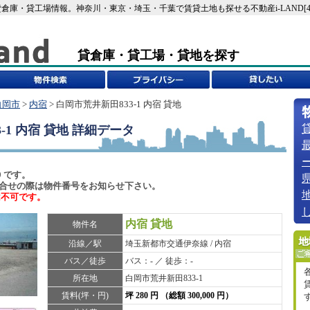
の貸倉庫・貸工場情報。神奈川・東京・埼玉・千葉で賃貸土地も探せる不動産i-LAND[449
貸倉庫・貸工場・貸地を探す
白岡市
>
内宿
> 白岡市荒井新田833-1 内宿 貸地
-1 内宿 貸地
詳細データ
9 です。
6)でお問合せの際は物件番号をお知らせ下さい。
は不可です。
内宿 貸地
物件名
沿線／駅
埼玉新都市交通伊奈線 / 内宿
バス／徒歩
バス：- ／ 徒歩：-
所在地
白岡市荒井新田833-1
賃料(坪・円)
坪 280 円 （総額 300,000 円）