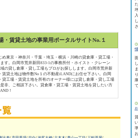
た
坪
場・賃貸土地の事業用ポータルサイトNo.１
をはじめ東京・神奈川・千葉・埼玉・横浜・川崎の貸倉庫・貸工場・
面
ます。白岡市荒井新田833-1の事務所付・ホイスト・クレーン
地域の貸し倉庫・貸し工場もプロがお探しします。白岡市荒井新
場・賃貸土地は物件数No１の不動産iLANDにお任せ下さい。白岡
倉庫・貸工場・賃貸土地を所有のオーナー様には貸し倉庫・貸し工場
で是非、ご相談下さい。貸倉庫・貸工場・賃貸土地を貸したい方
AND！
賃
恵比寿
/
高田馬場
/
目白
/
池尻大橋
/
六本木
/
青山一丁目
/
三軒茶屋
/