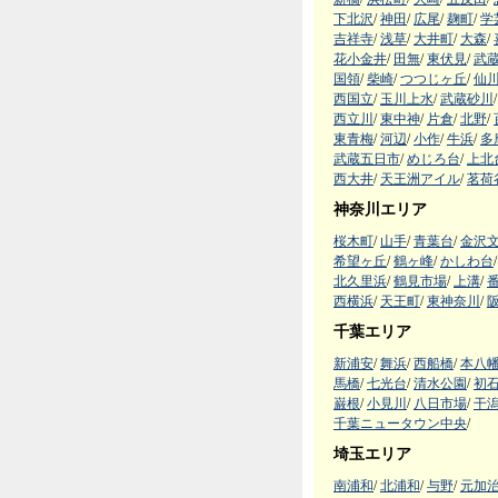
下北沢
/
神田
/
広尾
/
麹町
/
学
吉祥寺
/
浅草
/
大井町
/
大森
/
花小金井
/
田無
/
東伏見
/
武
国領
/
柴崎
/
つつじヶ丘
/
仙
西国立
/
玉川上水
/
武蔵砂川
/
西立川
/
東中神
/
片倉
/
北野
/
東青梅
/
河辺
/
小作
/
牛浜
/
多
武蔵五日市
/
めじろ台
/
上北
西大井
/
天王洲アイル
/
茗荷
神奈川エリア
桜木町
/
山手
/
青葉台
/
金沢
希望ヶ丘
/
鶴ヶ峰
/
かしわ台
/
北久里浜
/
鶴見市場
/
上溝
/
西横浜
/
天王町
/
東神奈川
/
千葉エリア
新浦安
/
舞浜
/
西船橋
/
本八
馬橋
/
七光台
/
清水公園
/
初
巌根
/
小見川
/
八日市場
/
干
千葉ニュータウン中央
/
埼玉エリア
南浦和
/
北浦和
/
与野
/
元加