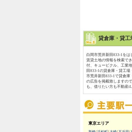
貸倉庫・貸工
白岡市荒井新田833-1
賃貸土地の情報を検索でき
付、キュービクル、工業
田833-1の貸倉庫・貸工
市荒井新田833-1で貸
の広告を掲載致しますの
も、借りたい方も不動産iL
東京エリア
新橋
/
浜松町
/
大崎
/
五反田
/