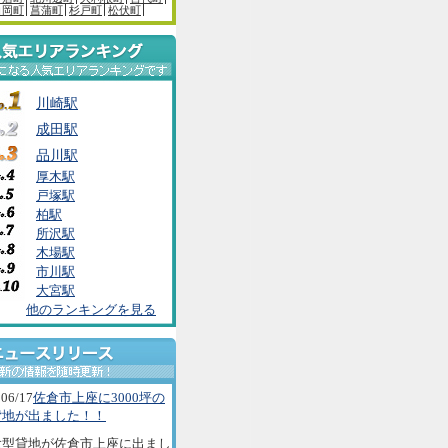
白岡町
菖蒲町
杉戸町
松伏町
川崎駅
成田駅
品川駅
厚木駅
戸塚駅
柏駅
所沢駅
木場駅
市川駅
大宮駅
他のランキングを見る
06/17
佐倉市上座に3000坪の
貸地が出ました！！
大型貸地が佐倉市上座に出まし