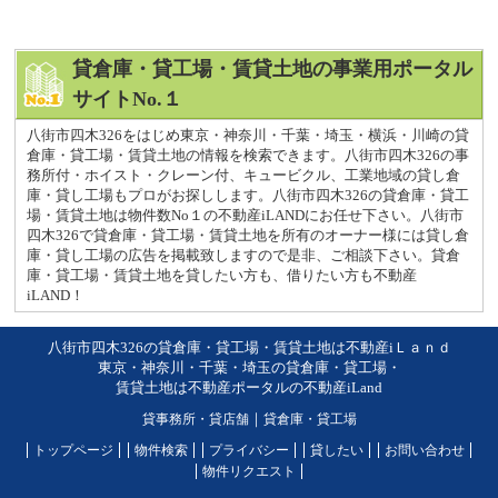
貸倉庫・貸工場・賃貸土地の事業用ポータル
サイトNo.１
八街市四木326をはじめ東京・神奈川・千葉・埼玉・横浜・川崎の貸
倉庫・貸工場・賃貸土地の情報を検索できます。八街市四木326の事
務所付・ホイスト・クレーン付、キュービクル、工業地域の貸し倉
庫・貸し工場もプロがお探しします。八街市四木326の貸倉庫・貸工
場・賃貸土地は物件数No１の不動産iLANDにお任せ下さい。八街市
四木326で貸倉庫・貸工場・賃貸土地を所有のオーナー様には貸し倉
庫・貸し工場の広告を掲載致しますので是非、ご相談下さい。貸倉
庫・貸工場・賃貸土地を貸したい方も、借りたい方も不動産
iLAND！
八街市四木326の貸倉庫・貸工場・賃貸土地は不動産iＬａｎｄ
東京・神奈川・千葉・埼玉の貸倉庫・貸工場・
賃貸土地は不動産ポータルの不動産iLand
貸事務所・貸店舗
｜
貸倉庫・貸工場
トップページ
物件検索
プライバシー
貸したい
お問い合わせ
物件リクエスト