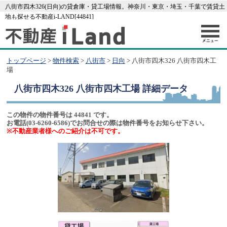
八街市四木326(日向)の貸倉庫・貸工場情報。神奈川・東京・埼玉・千葉で賃貸土
地も探せる不動産i-LAND[44841]
トップページ
>
物件検索
>
八街市
>
日向
> 八街市四木326 八街市四木工
場
八街市四木326 八街市四木工場
詳細データ
この物件の物件番号は 44841 です。
お電話(03-6260-6586)でお問合せの際は物件番号をお知らせ下さい。
※不動産業者様へのご紹介は不可です。