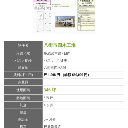
八街市四木工場
物件名
沿線／駅
JR総武本線 / 日向
バス／徒歩
バス：- ／ 徒歩：-
所在地
八街市四木326
賃料(坪・円)
坪 1,908 円 （総額 660,000 円）
共益費
346 坪
使用面積
敷地面積
575 坪
礼金
1 ヶ月
敷金
保証金
6ヶ月分
構造
軽量鉄骨造