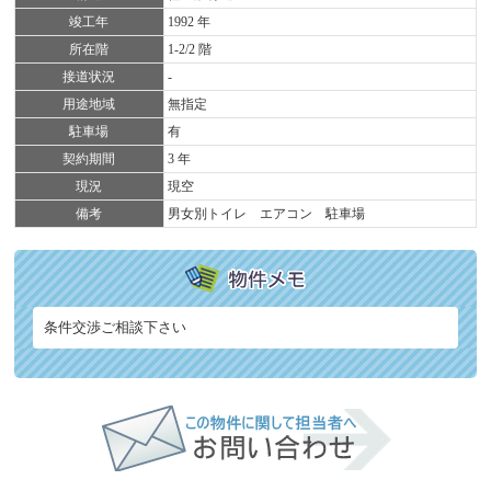
竣工年
1992 年
所在階
1-2/2 階
接道状況
-
用途地域
無指定
駐車場
有
契約期間
3 年
現況
現空
備考
男女別トイレ エアコン 駐車場
条件交渉ご相談下さい