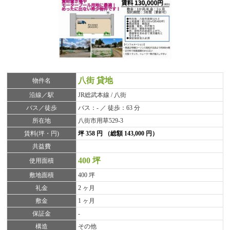
八街 貸地
物件名
沿線／駅
JR総武本線 / 八街
バス／徒歩
バス：- ／ 徒歩：63 分
所在地
八街市用草529-3
賃料(坪・円)
坪 358 円 （総額 143,000 円）
共益費
400 坪
使用面積
敷地面積
400 坪
礼金
2 ヶ月
敷金
1 ヶ月
保証金
-
構造
その他