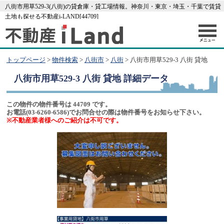
八街市用草529-3(八街)の貸倉庫・貸工場情報。神奈川・東京・埼玉・千葉で賃貸
土地も探せる不動産i-LAND[44709]
トップページ
>
物件検索
>
八街市
>
八街
> 八街市用草529-3 八街 貸地
八街市用草529-3 八街 貸地
詳細データ
この物件の物件番号は 44709 です。
お電話(03-6260-6586)でお問合せの際は物件番号をお知らせ下さい。
※不動産業者様へのご紹介は不可です。