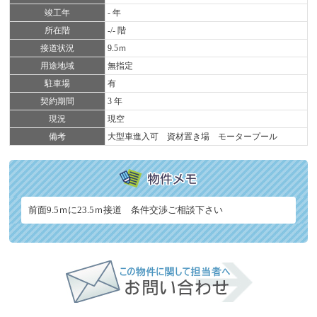
竣工年
- 年
所在階
-/- 階
接道状況
9.5ｍ
用途地域
無指定
駐車場
有
契約期間
3 年
現況
現空
備考
大型車進入可 資材置き場 モータープール
前面9.5ｍに23.5ｍ接道 条件交渉ご相談下さい