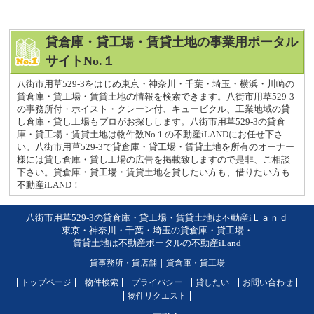
貸倉庫・貸工場・賃貸土地の事業用ポータル
サイトNo.１
八街市用草529-3をはじめ東京・神奈川・千葉・埼玉・横浜・川崎の
貸倉庫・貸工場・賃貸土地の情報を検索できます。八街市用草529-3
の事務所付・ホイスト・クレーン付、キュービクル、工業地域の貸
し倉庫・貸し工場もプロがお探しします。八街市用草529-3の貸倉
庫・貸工場・賃貸土地は物件数No１の不動産iLANDにお任せ下さ
い。八街市用草529-3で貸倉庫・貸工場・賃貸土地を所有のオーナー
様には貸し倉庫・貸し工場の広告を掲載致しますので是非、ご相談
下さい。貸倉庫・貸工場・賃貸土地を貸したい方も、借りたい方も
不動産iLAND！
八街市用草529-3の貸倉庫・貸工場・賃貸土地は不動産iＬａｎｄ
東京・神奈川・千葉・埼玉の貸倉庫・貸工場・
賃貸土地は不動産ポータルの不動産iLand
貸事務所・貸店舗
｜
貸倉庫・貸工場
トップページ
物件検索
プライバシー
貸したい
お問い合わせ
物件リクエスト