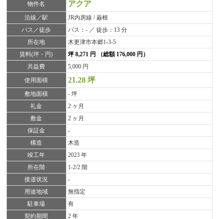
アクア
物件名
沿線／駅
JR内房線 / 巌根
バス／徒歩
バス：- ／ 徒歩：13 分
所在地
木更津市本郷1-3-5
賃料(坪・円)
坪 8,271 円 （総額 176,000 円）
共益費
5,000 円
21.28 坪
使用面積
敷地面積
- 坪
礼金
2 ヶ月
敷金
2 ヶ月
保証金
-
構造
木造
竣工年
2023 年
所在階
1-2/2 階
接道状況
-
用途地域
無指定
駐車場
有
契約期間
2 年