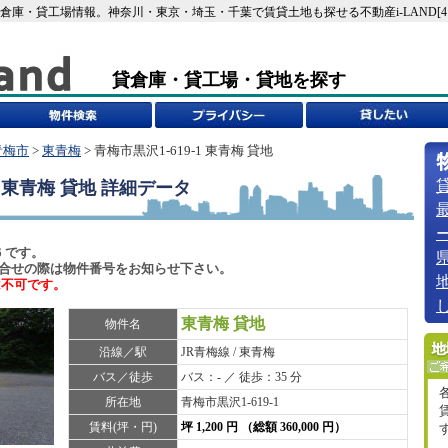
)の貸倉庫・貸工場情報。神奈川・東京・埼玉・千葉で賃貸土地も探せる不動産i-LAND[414
貸倉庫・貸工場・貸地を探す
青梅市
>
東青梅
> 青梅市黒沢1-619-1 東青梅 貸地
1 東青梅 貸地
詳細データ
6 です。
6)でお問合せの際は物件番号をお知らせ下さい。
は不可です。
東青梅 貸地
物件名
沿線／駅
JR青梅線 / 東青梅
バス／徒歩
バス：- ／ 徒歩：35 分
所在地
青梅市黒沢1-619-1
賃料(坪・円)
坪 1,200 円 （総額 360,000 円）