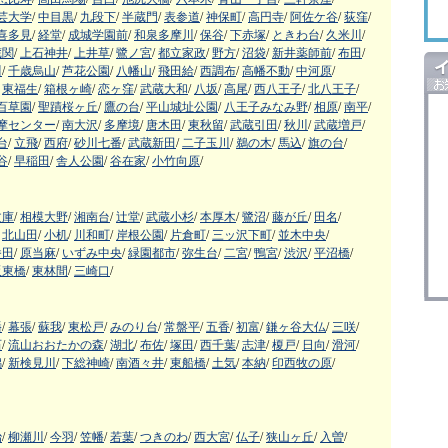
芸大学
/
中目黒
/
九段下
/
半蔵門
/
表参道
/
神保町
/
高円寺
/
阿佐ケ谷
/
荻窪
/
喜多見
/
経堂
/
成城学園前
/
和泉多摩川
/
保谷
/
下赤塚
/
ときわ台
/
久米川
/
蔵関
/
上石神井
/
上井草
/
鷺ノ宮
/
都立家政
/
野方
/
沼袋
/
新井薬師前
/
布田
/
川
/
千歳烏山
/
芦花公園
/
八幡山
/
飛田給
/
西調布
/
高幡不動
/
中河原
/
東福生
/
箱根ヶ崎
/
恋ヶ窪
/
武蔵大和
/
八坂
/
高尾
/
西八王子
/
北八王子
/
百草園
/
聖蹟桜ヶ丘
/
鷹の台
/
平山城址公園
/
八王子みなみ野
/
相原
/
南平
/
摩センター
/
南大沢
/
多摩境
/
唐木田
/
東秋留
/
武蔵引田
/
秋川
/
武蔵増戸
/
台
/
立飛
/
西府
/
砂川七番
/
武蔵新田
/
二子玉川
/
鵜の木
/
馬込
/
旗の台
/
谷
/
早稲田
/
舎人公園
/
谷在家
/
小竹向原
/
文庫
/
相模大野
/
湘南台
/
辻堂
/
武蔵小杉
/
本厚木
/
鷺沼
/
藤が丘
/
田名
/
北山田
/
小机
/
川和町
/
岸根公園
/
片倉町
/
三ッ沢下町
/
並木中央
/
番田
/
原当麻
/
いずみ中央
/
緑園都市
/
弥生台
/
二宮
/
鴨宮
/
渋沢
/
平沼橋
/
阪東橋
/
東林間
/
三崎口
/
幡
/
幕張
/
蘇我
/
東松戸
/
みのり台
/
常盤平
/
五香
/
初富
/
鎌ヶ谷大仏
/
三咲
/
石
/
流山おおたかの森
/
湖北
/
布佐
/
塚田
/
西千葉
/
志津
/
榎戸
/
日向
/
滑河
/
潟
/
新検見川
/
下総神崎
/
南酒々井
/
東船橋
/
土気
/
本納
/
印西牧の原
/
治
/
柳瀬川
/
今羽
/
笠幡
/
若葉
/
つきのわ
/
西大宮
/
仏子
/
狭山ヶ丘
/
入曽
/