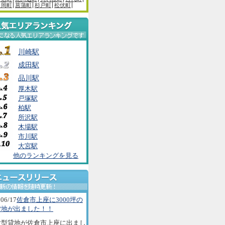
白岡町
菖蒲町
杉戸町
松伏町
川崎駅
成田駅
品川駅
厚木駅
戸塚駅
柏駅
所沢駅
木場駅
市川駅
大宮駅
他のランキングを見る
06/17
佐倉市上座に3000坪の
貸地が出ました！！
大型貸地が佐倉市上座に出まし