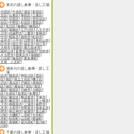
東京の貸し倉庫・貸し工場
千代田区
中央区
港区
新宿区
文京区
台東区
墨田区
江東区
品川区
目黒区
大田区
世田谷区
渋谷区
中野区
杉並区
豊島区
北区
荒川区
板橋区
練馬区
足立区
葛飾区
江戸川区
八王子市
立川市
武蔵野市
三鷹市
青梅市
府中市
昭島市
調布市
町田市
小金井市
小平市
日野市
東村山市
国分寺市
国立市
福生市
狛江市
東大和市
清瀬市
東久留米市
武蔵村山市
多摩市
稲城市
羽村市
あきる野市
西東京市
瑞穂町
日の出町
檜原村
奥多摩町
八丈島 八丈町
神奈川の貸し倉庫・貸し工
場
横浜市
鶴見区
神奈川区
西区
中区
南区
保土ケ谷区
磯子区
金沢区
港北区
戸塚区
港南区
旭区
緑区
瀬谷区
栄区
泉区
青葉区
都筑区
川崎市
川崎区
幸区
中原区
高津区
多摩区
宮前区
麻生区
横須賀市
平塚市
鎌倉市
藤沢市
小田原市
茅ヶ崎市
逗子市
相模原市
三浦市
秦野市
厚木市
大和市
伊勢原市
海老名市
座間市
南足柄市
綾瀬市
葉山町
寒川町
大磯町
二宮町
中井町
大井町
松田町
山北町
開成町
箱根町
真鶴町
湯河原町
愛川町
清川村
千葉の貸し倉庫・貸し工場