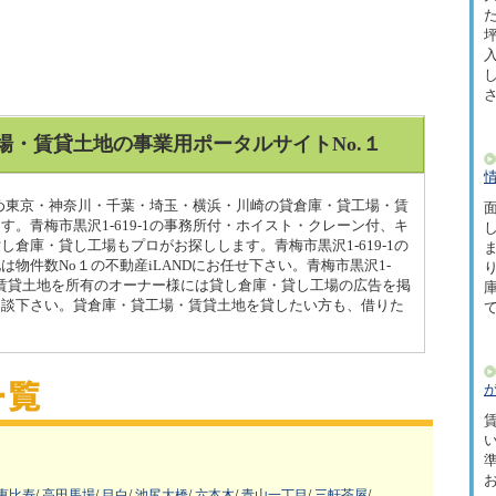
た
坪
場・賃貸土地の事業用ポータルサイトNo.１
はじめ東京・神奈川・千葉・埼玉・横浜・川崎の貸倉庫・貸工場・賃
面
。青梅市黒沢1-619-1の事務所付・ホイスト・クレーン付、キ
倉庫・貸し工場もプロがお探しします。青梅市黒沢1-619-1の
物件数No１の不動産iLANDにお任せ下さい。青梅市黒沢1-
場・賃貸土地を所有のオーナー様には貸し倉庫・貸し工場の広告を掲
相談下さい。貸倉庫・貸工場・賃貸土地を貸したい方も、借りた
賃
恵比寿
/
高田馬場
/
目白
/
池尻大橋
/
六本木
/
青山一丁目
/
三軒茶屋
/