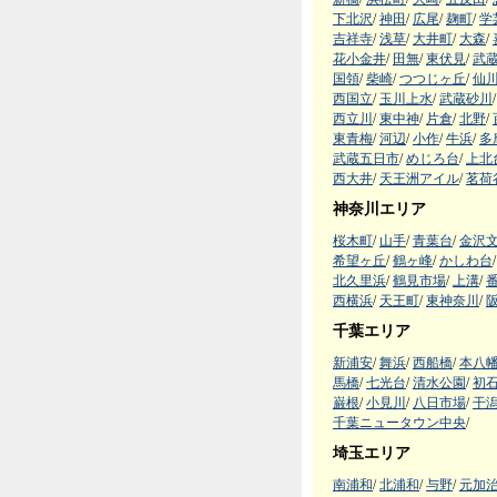
下北沢
/
神田
/
広尾
/
麹町
/
学
吉祥寺
/
浅草
/
大井町
/
大森
/
花小金井
/
田無
/
東伏見
/
武
国領
/
柴崎
/
つつじヶ丘
/
仙
西国立
/
玉川上水
/
武蔵砂川
/
西立川
/
東中神
/
片倉
/
北野
/
東青梅
/
河辺
/
小作
/
牛浜
/
多
武蔵五日市
/
めじろ台
/
上北
西大井
/
天王洲アイル
/
茗荷
神奈川エリア
桜木町
/
山手
/
青葉台
/
金沢
希望ヶ丘
/
鶴ヶ峰
/
かしわ台
/
北久里浜
/
鶴見市場
/
上溝
/
西横浜
/
天王町
/
東神奈川
/
千葉エリア
新浦安
/
舞浜
/
西船橋
/
本八
馬橋
/
七光台
/
清水公園
/
初
巌根
/
小見川
/
八日市場
/
干
千葉ニュータウン中央
/
埼玉エリア
南浦和
/
北浦和
/
与野
/
元加