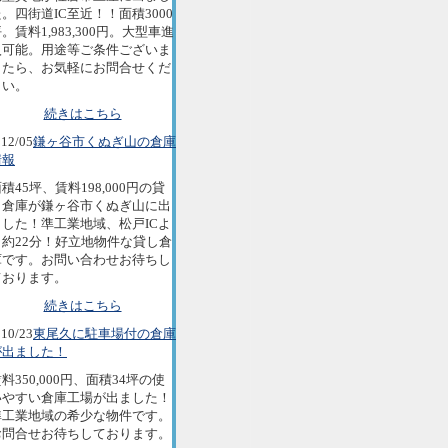
。四街道IC至近！！面積3000
。賃料1,983,300円。大型車進
入可能。用途等ご条件ございま
したら、お気軽にお問合せくだ
さい。
続きはこちら
12/05
鎌ヶ谷市くぬぎ山の倉庫
情報
積45坪、賃料198,000円の貸
し倉庫が鎌ヶ谷市くぬぎ山に出
ました！準工業地域、松戸ICよ
り約22分！好立地物件な貸し倉
庫です。お問い合わせお待ちし
ております。
続きはこちら
10/23
東尾久に駐車場付の倉庫
が出ました！
料350,000円、面積34坪の使
いやすい倉庫工場が出ました！
準工業地域の希少な物件です。
お問合せお待ちしております。