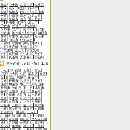
千葉市
中央区
花見川区
稲毛区
若葉区
緑区
美浜区
銚子市
市川市
船橋市
館山市
木更津市
松戸市
野田市
茂原市
成田市
佐倉市
東金市
旭市
習志野市
柏市
勝浦市
市原市
流山市
八千代市
我孫子市
鴨川市
鎌ケ谷市
君津市
富津市
浦安市
四街道市
袖ケ浦市
八街市
印西市
白井市
富里市
南房総市
匝瑳市
香取市
山武市
いすみ市
酒々井町
印旛村
栄町
神崎町
多古町
東庄町
大網白里町
九十九里町
芝山町
横芝光町
一宮町
睦沢町
長生村
白子町
長柄町
長南町
大多喜町
御宿町
埼玉の貸し倉庫・貸し工場
さいたま市
西区
北区
大宮区
見沼区
中央区
桜区
浦和区
南区
緑区
岩槻区
川越市
熊谷市
川口市
行田市
秩父市
所沢市
飯能市
加須市
本庄市
東松山市
春日部市
狭山市
羽生市
鴻巣市
深谷市
上尾市
草加市
越谷市
蕨市
戸田市
入間市
鳩ヶ谷市
朝霞市
志木市
和光市
新座市
桶川市
久喜市
北本市
八潮市
富士見市
三郷市
蓮田市
坂戸市
幸手市
鶴ヶ島市
日高市
吉川市
ふじみ野市
伊奈町
三芳町
毛呂山町
滑川町
嵐山町
小川町
川島町
吉見町
鳩山町
ときがわ町
横瀬町
皆野町
長瀞町
小鹿野町
東秩父村
美里町
神川町
上里町
寄居町
北川辺町
大利根町
宮代町