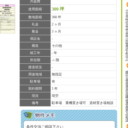
共益費
300 坪
使用面積
敷地面積
300 坪
礼金
2 ヶ月
敷金
3 ヶ月
保証金
-
構造
その他
竣工年
- 年
所在階
-/- 階
接道状況
-
用途地域
無指定
駐車場
有
契約期間
1 年
現況
現空
備考
駐車場 重機置き場可 資材置き場相談
条件交渉ご相談下さい