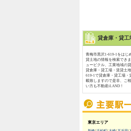
貸倉庫・貸工
青梅市黒沢1-619-1を
貸土地の情報を検索できます
ュービクル、工業地域の貸し
貸倉庫・貸工場・賃貸土地は
619-1で貸倉庫・貸工
載致しますので是非、ご
い方も不動産iLAND！
東京エリア
新橋
/
浜松町
/
大崎
/
五反田
/