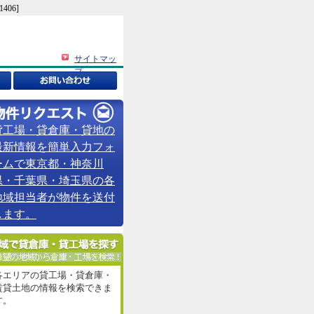
06]
サイトマッ
プ
貸工場・貸倉庫・貸地の
最新情報を簡単入力フォ
ームで東京都・神奈川
県・千葉県・埼玉県の各
地域担当者が物件を送付
します。
各エリアの貸工場・貸倉庫・
賃貸土地の情報を検索できま
す。