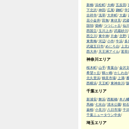
新橋
/
浜松町
/
大崎
/
五反田
/
下北沢
/
神田
/
広尾
/
麹町
/
学
吉祥寺
/
浅草
/
大井町
/
大森
/
花小金井
/
田無
/
東伏見
/
武
国領
/
柴崎
/
つつじヶ丘
/
仙
西国立
/
玉川上水
/
武蔵砂川
/
西立川
/
東中神
/
片倉
/
北野
/
東青梅
/
河辺
/
小作
/
牛浜
/
多
武蔵五日市
/
めじろ台
/
上北
西大井
/
天王洲アイル
/
茗荷
神奈川エリア
桜木町
/
山手
/
青葉台
/
金沢
希望ヶ丘
/
鶴ヶ峰
/
かしわ台
/
北久里浜
/
鶴見市場
/
上溝
/
西横浜
/
天王町
/
東神奈川
/
千葉エリア
新浦安
/
舞浜
/
西船橋
/
本八
馬橋
/
七光台
/
清水公園
/
初
巌根
/
小見川
/
八日市場
/
干
千葉ニュータウン中央
/
埼玉エリア