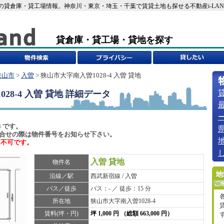
曽)の貸倉庫・貸工場情報。神奈川・東京・埼玉・千葉で賃貸土地も探せる不動産i-LAND[4
貸倉庫・貸工場・貸地を探す
狭山市
>
入曽
> 狭山市大字南入曽1028-4 入曽 貸地
28-4 入曽 貸地
詳細データ
4 です。
6)でお問合せの際は物件番号をお知らせ下さい。
は不可です。
入曽 貸地
物件名
沿線／駅
西武新宿線 / 入曽
バス／徒歩
バス：- ／ 徒歩：15 分
所在地
狭山市大字南入曽1028-4
賃料(坪・円)
坪 1,000 円 （総額 663,000 円）