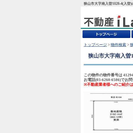
狭山市大字南入曽1028-4(入
トップページ
>
物件検索
>
狭山市大字南入曽10
この物件の物件番号は 4129
お電話(03-6260-658
※不動産業者様へのご紹介