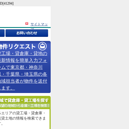
1294]
サイトマッ
プ
貸工場・貸倉庫・貸地の
最新情報を簡単入力フォ
ームで東京都・神奈川
県・千葉県・埼玉県の各
地域担当者が物件を送付
します。
各エリアの貸工場・貸倉庫・
賃貸土地の情報を検索できま
す。