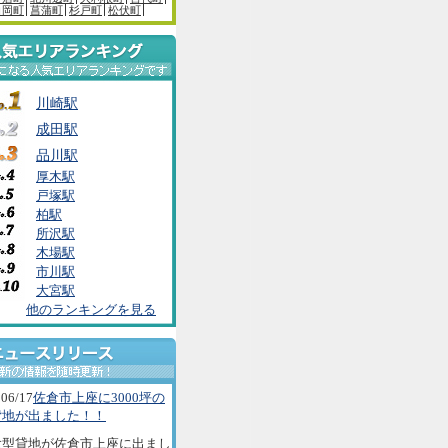
白岡町
菖蒲町
杉戸町
松伏町
川崎駅
成田駅
品川駅
厚木駅
戸塚駅
柏駅
所沢駅
木場駅
市川駅
大宮駅
他のランキングを見る
06/17
佐倉市上座に3000坪の
貸地が出ました！！
大型貸地が佐倉市上座に出まし