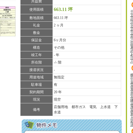
共益費
663.11 坪
使用面積
敷地面積
663.11 坪
礼金
2 ヶ月
敷金
保証金
6ヶ月分
構造
その他
竣工年
- 年
所在階
-/- 階
接道状況
-
用途地域
無指定
駐車場
有
契約期間
20 年
現況
現空
店舗用地 都市ガス 電気 上水道 下
備考
水道