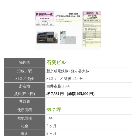
石突ビル
物件名
沿線／駅
新京成電鉄線 / 鎌ヶ谷大仏
バス／徒歩
バス：- ／ 徒歩：14 分
所在地
白井市藤118-4
賃料(坪・円)
坪 7,534 円 （総額 495,000 円）
共益費
65.7 坪
使用面積
敷地面積
- 坪
礼金
2 ヶ月
敷金
3 ヶ月