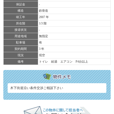
保証金
-
構造
鉄骨造
竣工年
2007 年
所在階
1/3 階
接道状況
-
用途地域
無指定
駐車場
有
契約期間
3 年
現況
現空
備考
トイレ 給湯 エアコン P4台以上
木下街道沿い条件交渉ご相談下さい