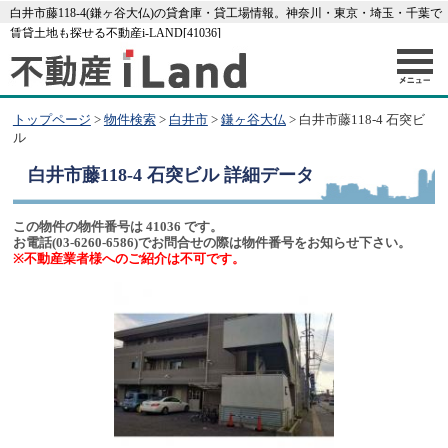
白井市藤118-4(鎌ヶ谷大仏)の貸倉庫・貸工場情報。神奈川・東京・埼玉・千葉で
賃貸土地も探せる不動産i-LAND[41036]
トップページ
>
物件検索
>
白井市
>
鎌ヶ谷大仏
> 白井市藤118-4 石突ビ
ル
白井市藤118-4 石突ビル
詳細データ
この物件の物件番号は 41036 です。
お電話(03-6260-6586)でお問合せの際は物件番号をお知らせ下さい。
※不動産業者様へのご紹介は不可です。