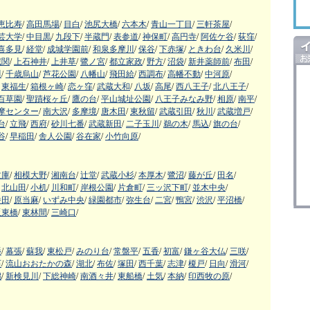
恵比寿
/
高田馬場
/
目白
/
池尻大橋
/
六本木
/
青山一丁目
/
三軒茶屋
/
芸大学
/
中目黒
/
九段下
/
半蔵門
/
表参道
/
神保町
/
高円寺
/
阿佐ケ谷
/
荻窪
/
喜多見
/
経堂
/
成城学園前
/
和泉多摩川
/
保谷
/
下赤塚
/
ときわ台
/
久米川
/
蔵関
/
上石神井
/
上井草
/
鷺ノ宮
/
都立家政
/
野方
/
沼袋
/
新井薬師前
/
布田
/
川
/
千歳烏山
/
芦花公園
/
八幡山
/
飛田給
/
西調布
/
高幡不動
/
中河原
/
東福生
/
箱根ヶ崎
/
恋ヶ窪
/
武蔵大和
/
八坂
/
高尾
/
西八王子
/
北八王子
/
百草園
/
聖蹟桜ヶ丘
/
鷹の台
/
平山城址公園
/
八王子みなみ野
/
相原
/
南平
/
摩センター
/
南大沢
/
多摩境
/
唐木田
/
東秋留
/
武蔵引田
/
秋川
/
武蔵増戸
/
台
/
立飛
/
西府
/
砂川七番
/
武蔵新田
/
二子玉川
/
鵜の木
/
馬込
/
旗の台
/
谷
/
早稲田
/
舎人公園
/
谷在家
/
小竹向原
/
文庫
/
相模大野
/
湘南台
/
辻堂
/
武蔵小杉
/
本厚木
/
鷺沼
/
藤が丘
/
田名
/
北山田
/
小机
/
川和町
/
岸根公園
/
片倉町
/
三ッ沢下町
/
並木中央
/
番田
/
原当麻
/
いずみ中央
/
緑園都市
/
弥生台
/
二宮
/
鴨宮
/
渋沢
/
平沼橋
/
阪東橋
/
東林間
/
三崎口
/
幡
/
幕張
/
蘇我
/
東松戸
/
みのり台
/
常盤平
/
五香
/
初富
/
鎌ヶ谷大仏
/
三咲
/
石
/
流山おおたかの森
/
湖北
/
布佐
/
塚田
/
西千葉
/
志津
/
榎戸
/
日向
/
滑河
/
潟
/
新検見川
/
下総神崎
/
南酒々井
/
東船橋
/
土気
/
本納
/
印西牧の原
/