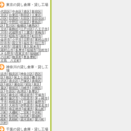
東京の貸し倉庫・貸し工場
千代田区
中央区
港区
新宿区
文京区
台東区
墨田区
江東区
品川区
目黒区
大田区
世田谷区
渋谷区
中野区
杉並区
豊島区
北区
荒川区
板橋区
練馬区
足立区
葛飾区
江戸川区
八王子市
立川市
武蔵野市
三鷹市
青梅市
府中市
昭島市
調布市
町田市
小金井市
小平市
日野市
東村山市
国分寺市
国立市
福生市
狛江市
東大和市
清瀬市
東久留米市
武蔵村山市
多摩市
稲城市
羽村市
あきる野市
西東京市
瑞穂町
日の出町
檜原村
奥多摩町
八丈島 八丈町
神奈川の貸し倉庫・貸し工
場
横浜市
鶴見区
神奈川区
西区
中区
南区
保土ケ谷区
磯子区
金沢区
港北区
戸塚区
港南区
旭区
緑区
瀬谷区
栄区
泉区
青葉区
都筑区
川崎市
川崎区
幸区
中原区
高津区
多摩区
宮前区
麻生区
横須賀市
平塚市
鎌倉市
藤沢市
小田原市
茅ヶ崎市
逗子市
相模原市
三浦市
秦野市
厚木市
大和市
伊勢原市
海老名市
座間市
南足柄市
綾瀬市
葉山町
寒川町
大磯町
二宮町
中井町
大井町
松田町
山北町
開成町
箱根町
真鶴町
湯河原町
愛川町
清川村
千葉の貸し倉庫・貸し工場