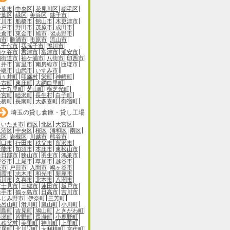
千葉市
中央区
花見川区
稲毛区
若葉区
緑区
美浜区
銚子市
市川市
船橋市
館山市
木更津市
松戸市
野田市
茂原市
成田市
佐倉市
東金市
旭市
習志野市
柏市
勝浦市
市原市
流山市
八千代市
我孫子市
鴨川市
鎌ケ谷市
君津市
富津市
浦安市
四街道市
袖ケ浦市
八街市
印西市
白井市
富里市
南房総市
匝瑳市
香取市
山武市
いすみ市
酒々井町
印旛村
栄町
神崎町
多古町
東庄町
大網白里町
九十九里町
芝山町
横芝光町
一宮町
睦沢町
長生村
白子町
長柄町
長南町
大多喜町
御宿町
埼玉の貸し倉庫・貸し工場
さいたま市
西区
北区
大宮区
見沼区
中央区
桜区
浦和区
南区
緑区
岩槻区
川越市
熊谷市
川口市
行田市
秩父市
所沢市
飯能市
加須市
本庄市
東松山市
春日部市
狭山市
羽生市
鴻巣市
深谷市
上尾市
草加市
越谷市
蕨市
戸田市
入間市
鳩ヶ谷市
朝霞市
志木市
和光市
新座市
桶川市
久喜市
北本市
八潮市
富士見市
三郷市
蓮田市
坂戸市
幸手市
鶴ヶ島市
日高市
吉川市
ふじみ野市
伊奈町
三芳町
毛呂山町
滑川町
嵐山町
小川町
川島町
吉見町
鳩山町
ときがわ町
横瀬町
皆野町
長瀞町
小鹿野町
東秩父村
美里町
神川町
上里町
寄居町
北川辺町
大利根町
宮代町