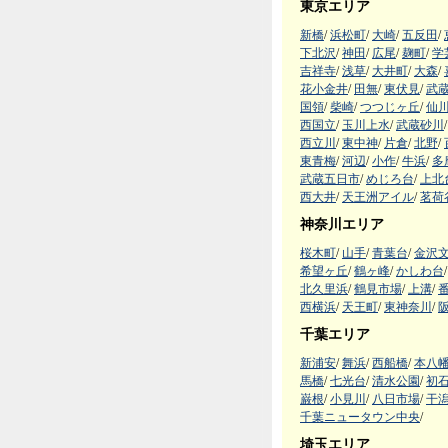
東京エリア
新橋
/
浜松町
/
大崎
/
五反田
/
下北沢
/
神田
/
広尾
/
麹町
/
学
吉祥寺
/
浅草
/
大井町
/
大森
/
花小金井
/
田無
/
東伏見
/
武
国領
/
柴崎
/
つつじヶ丘
/
仙
西国立
/
玉川上水
/
武蔵砂川
/
西立川
/
東中神
/
片倉
/
北野
/
東青梅
/
河辺
/
小作
/
牛浜
/
多
武蔵五日市
/
めじろ台
/
上北
西大井
/
天王洲アイル
/
茗荷
神奈川エリア
桜木町
/
山手
/
青葉台
/
金沢
希望ヶ丘
/
鶴ヶ峰
/
かしわ台
/
北久里浜
/
鶴見市場
/
上溝
/
西横浜
/
天王町
/
東神奈川
/
千葉エリア
新浦安
/
舞浜
/
西船橋
/
本八
馬橋
/
七光台
/
清水公園
/
初
巌根
/
小見川
/
八日市場
/
干
千葉ニュータウン中央
/
埼玉エリア