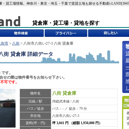
倉庫・貸工場情報。神奈川・東京・埼玉・千葉で賃貸土地も探せる不動産i-LAND[3945
貸倉庫・貸工場・貸地を探す
八街市
>
八街
> 八街市八街い27-3 八街 貸倉庫
 八街 貸倉庫
詳細データ
3 です。
6)でお問合せの際は物件番号をお知らせ下さい。
は不可です。
八街 貸倉庫
物件名
沿線／駅
JR総武本線 / 八街
バス／徒歩
バス：- ／ 徒歩：79 分
所在地
八街市八街い27-3
賃料(坪・円)
坪 3,041 円 （総額 1,950,000 円）