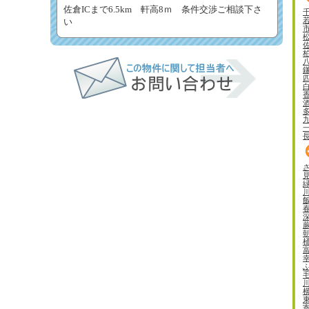
佐倉ICまで6.5km 軒高8ｍ 条件交渉ご相談下さ
い