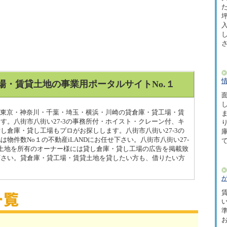
た
坪
場・賃貸土地の事業用ポータルサイトNo.１
面
じめ東京・神奈川・千葉・埼玉・横浜・川崎の貸倉庫・貸工場・賃
す。八街市八街い27-3の事務所付・ホイスト・クレーン付、キ
し倉庫・貸し工場もプロがお探しします。八街市八街い27-3の
物件数No１の不動産iLANDにお任せ下さい。八街市八街い27-
土地を所有のオーナー様には貸し倉庫・貸し工場の広告を掲載致
下さい。貸倉庫・貸工場・賃貸土地を貸したい方も、借りたい方
賃