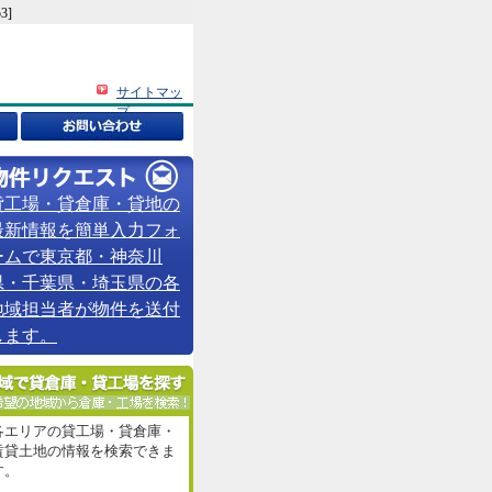
3]
サイトマッ
プ
貸工場・貸倉庫・貸地の
最新情報を簡単入力フォ
ームで東京都・神奈川
県・千葉県・埼玉県の各
地域担当者が物件を送付
します。
各エリアの貸工場・貸倉庫・
賃貸土地の情報を検索できま
す。