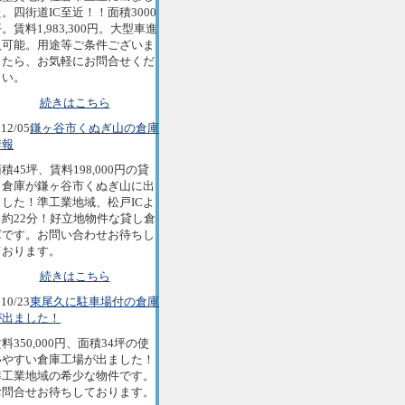
。四街道IC至近！！面積3000
。賃料1,983,300円。大型車進
入可能。用途等ご条件ございま
したら、お気軽にお問合せくだ
さい。
続きはこちら
12/05
鎌ヶ谷市くぬぎ山の倉庫
情報
積45坪、賃料198,000円の貸
し倉庫が鎌ヶ谷市くぬぎ山に出
ました！準工業地域、松戸ICよ
り約22分！好立地物件な貸し倉
庫です。お問い合わせお待ちし
ております。
続きはこちら
10/23
東尾久に駐車場付の倉庫
が出ました！
料350,000円、面積34坪の使
いやすい倉庫工場が出ました！
準工業地域の希少な物件です。
お問合せお待ちしております。