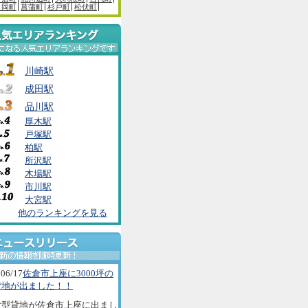
白岡町
菖蒲町
杉戸町
松伏町
川崎駅
成田駅
品川駅
厚木駅
戸塚駅
柏駅
所沢駅
木場駅
市川駅
大宮駅
他のランキングを見る
06/17
佐倉市上座に3000坪の
貸地が出ました！！
大型貸地が佐倉市上座に出まし