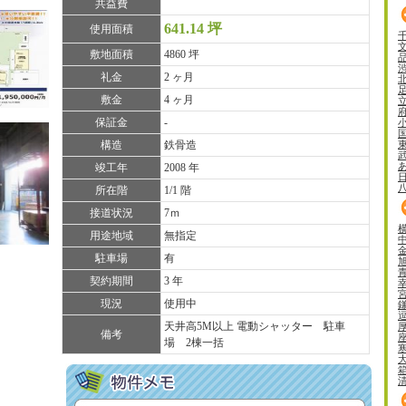
共益費
641.14 坪
使用面積
敷地面積
4860 坪
礼金
2 ヶ月
敷金
4 ヶ月
保証金
-
構造
鉄骨造
竣工年
2008 年
所在階
1/1 階
接道状況
7ｍ
用途地域
無指定
駐車場
有
契約期間
3 年
現況
使用中
天井高5M以上 電動シャッター 駐車
備考
場 2棟一括