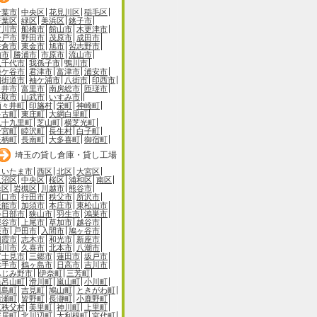
千葉市
中央区
花見川区
稲毛区
若葉区
緑区
美浜区
銚子市
市川市
船橋市
館山市
木更津市
松戸市
野田市
茂原市
成田市
佐倉市
東金市
旭市
習志野市
柏市
勝浦市
市原市
流山市
八千代市
我孫子市
鴨川市
鎌ケ谷市
君津市
富津市
浦安市
四街道市
袖ケ浦市
八街市
印西市
白井市
富里市
南房総市
匝瑳市
香取市
山武市
いすみ市
酒々井町
印旛村
栄町
神崎町
多古町
東庄町
大網白里町
九十九里町
芝山町
横芝光町
一宮町
睦沢町
長生村
白子町
長柄町
長南町
大多喜町
御宿町
埼玉の貸し倉庫・貸し工場
さいたま市
西区
北区
大宮区
見沼区
中央区
桜区
浦和区
南区
緑区
岩槻区
川越市
熊谷市
川口市
行田市
秩父市
所沢市
飯能市
加須市
本庄市
東松山市
春日部市
狭山市
羽生市
鴻巣市
深谷市
上尾市
草加市
越谷市
蕨市
戸田市
入間市
鳩ヶ谷市
朝霞市
志木市
和光市
新座市
桶川市
久喜市
北本市
八潮市
富士見市
三郷市
蓮田市
坂戸市
幸手市
鶴ヶ島市
日高市
吉川市
ふじみ野市
伊奈町
三芳町
毛呂山町
滑川町
嵐山町
小川町
川島町
吉見町
鳩山町
ときがわ町
横瀬町
皆野町
長瀞町
小鹿野町
東秩父村
美里町
神川町
上里町
寄居町
北川辺町
大利根町
宮代町