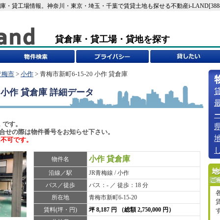
の貸倉庫・貸工場情報。神奈川・東京・埼玉・千葉で賃貸土地も探せる不動産i-LAND[3888
貸倉庫・貸工場・貸地を探す
青梅市
>
小作
> 青梅市新町6-15-20 小作 貸倉庫
0 小作 貸倉庫
詳細データ
1 です。
6)でお問合せの際は物件番号をお知らせ下さい。
は不可です。
小作 貸倉庫
物件名
沿線／駅
JR青梅線 / 小作
バス／徒歩
バス：- ／ 徒歩：18 分
所在地
青梅市新町6-15-20
賃料(坪・円)
坪 8,187 円 （総額 2,750,000 円）