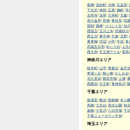
新橋
/
浜松町
/
大崎
/
五反田
/
下北沢
/
神田
/
広尾
/
麹町
/
学
吉祥寺
/
浅草
/
大井町
/
大森
/
花小金井
/
田無
/
東伏見
/
武
国領
/
柴崎
/
つつじヶ丘
/
仙
西国立
/
玉川上水
/
武蔵砂川
/
西立川
/
東中神
/
片倉
/
北野
/
東青梅
/
河辺
/
小作
/
牛浜
/
多
武蔵五日市
/
めじろ台
/
上北
西大井
/
天王洲アイル
/
茗荷
神奈川エリア
桜木町
/
山手
/
青葉台
/
金沢
希望ヶ丘
/
鶴ヶ峰
/
かしわ台
/
北久里浜
/
鶴見市場
/
上溝
/
西横浜
/
天王町
/
東神奈川
/
千葉エリア
新浦安
/
舞浜
/
西船橋
/
本八
馬橋
/
七光台
/
清水公園
/
初
巌根
/
小見川
/
八日市場
/
干
千葉ニュータウン中央
/
埼玉エリア