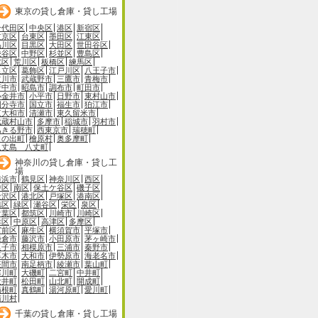
東京の貸し倉庫・貸し工場
千代田区
中央区
港区
新宿区
文京区
台東区
墨田区
江東区
品川区
目黒区
大田区
世田谷区
渋谷区
中野区
杉並区
豊島区
北区
荒川区
板橋区
練馬区
足立区
葛飾区
江戸川区
八王子市
立川市
武蔵野市
三鷹市
青梅市
府中市
昭島市
調布市
町田市
小金井市
小平市
日野市
東村山市
国分寺市
国立市
福生市
狛江市
東大和市
清瀬市
東久留米市
武蔵村山市
多摩市
稲城市
羽村市
あきる野市
西東京市
瑞穂町
日の出町
檜原村
奥多摩町
八丈島 八丈町
神奈川の貸し倉庫・貸し工
場
横浜市
鶴見区
神奈川区
西区
中区
南区
保土ケ谷区
磯子区
金沢区
港北区
戸塚区
港南区
旭区
緑区
瀬谷区
栄区
泉区
青葉区
都筑区
川崎市
川崎区
幸区
中原区
高津区
多摩区
宮前区
麻生区
横須賀市
平塚市
鎌倉市
藤沢市
小田原市
茅ヶ崎市
逗子市
相模原市
三浦市
秦野市
厚木市
大和市
伊勢原市
海老名市
座間市
南足柄市
綾瀬市
葉山町
寒川町
大磯町
二宮町
中井町
大井町
松田町
山北町
開成町
箱根町
真鶴町
湯河原町
愛川町
清川村
千葉の貸し倉庫・貸し工場