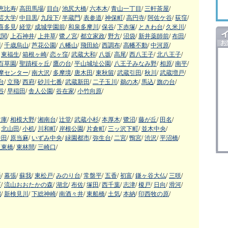
恵比寿
/
高田馬場
/
目白
/
池尻大橋
/
六本木
/
青山一丁目
/
三軒茶屋
/
芸大学
/
中目黒
/
九段下
/
半蔵門
/
表参道
/
神保町
/
高円寺
/
阿佐ケ谷
/
荻窪
/
喜多見
/
経堂
/
成城学園前
/
和泉多摩川
/
保谷
/
下赤塚
/
ときわ台
/
久米川
/
蔵関
/
上石神井
/
上井草
/
鷺ノ宮
/
都立家政
/
野方
/
沼袋
/
新井薬師前
/
布田
/
川
/
千歳烏山
/
芦花公園
/
八幡山
/
飛田給
/
西調布
/
高幡不動
/
中河原
/
東福生
/
箱根ヶ崎
/
恋ヶ窪
/
武蔵大和
/
八坂
/
高尾
/
西八王子
/
北八王子
/
百草園
/
聖蹟桜ヶ丘
/
鷹の台
/
平山城址公園
/
八王子みなみ野
/
相原
/
南平
/
摩センター
/
南大沢
/
多摩境
/
唐木田
/
東秋留
/
武蔵引田
/
秋川
/
武蔵増戸
/
台
/
立飛
/
西府
/
砂川七番
/
武蔵新田
/
二子玉川
/
鵜の木
/
馬込
/
旗の台
/
谷
/
早稲田
/
舎人公園
/
谷在家
/
小竹向原
/
文庫
/
相模大野
/
湘南台
/
辻堂
/
武蔵小杉
/
本厚木
/
鷺沼
/
藤が丘
/
田名
/
北山田
/
小机
/
川和町
/
岸根公園
/
片倉町
/
三ッ沢下町
/
並木中央
/
番田
/
原当麻
/
いずみ中央
/
緑園都市
/
弥生台
/
二宮
/
鴨宮
/
渋沢
/
平沼橋
/
阪東橋
/
東林間
/
三崎口
/
幡
/
幕張
/
蘇我
/
東松戸
/
みのり台
/
常盤平
/
五香
/
初富
/
鎌ヶ谷大仏
/
三咲
/
石
/
流山おおたかの森
/
湖北
/
布佐
/
塚田
/
西千葉
/
志津
/
榎戸
/
日向
/
滑河
/
潟
/
新検見川
/
下総神崎
/
南酒々井
/
東船橋
/
土気
/
本納
/
印西牧の原
/