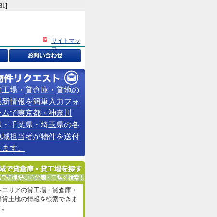
1]
サイトマッ
プ
貸工場・貸倉庫・貸地の
最新情報を簡単入力フォ
ームで東京都・神奈川
県・千葉県・埼玉県の各
地域担当者が物件を送付
します。
各エリアの貸工場・貸倉庫・
賃貸土地の情報を検索できま
す。