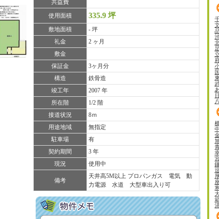
共益費
335.9 坪
使用面積
敷地面積
- 坪
礼金
2 ヶ月
敷金
保証金
3ヶ月分
構造
鉄骨造
竣工年
2007 年
所在階
1/2 階
接道状況
8ｍ
用途地域
無指定
駐車場
有
契約期間
3 年
現況
使用中
天井高5M以上 プロパンガス 電気 動
備考
力電源 水道 大型車出入り可