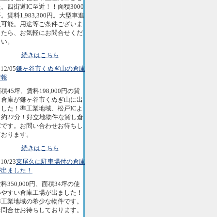
。四街道IC至近！！面積3000
。賃料1,983,300円。大型車進
入可能。用途等ご条件ございま
したら、お気軽にお問合せくだ
さい。
続きはこちら
12/05
鎌ヶ谷市くぬぎ山の倉庫
情報
積45坪、賃料198,000円の貸
し倉庫が鎌ヶ谷市くぬぎ山に出
ました！準工業地域、松戸ICよ
り約22分！好立地物件な貸し倉
庫です。お問い合わせお待ちし
ております。
続きはこちら
10/23
東尾久に駐車場付の倉庫
が出ました！
料350,000円、面積34坪の使
いやすい倉庫工場が出ました！
準工業地域の希少な物件です。
お問合せお待ちしております。