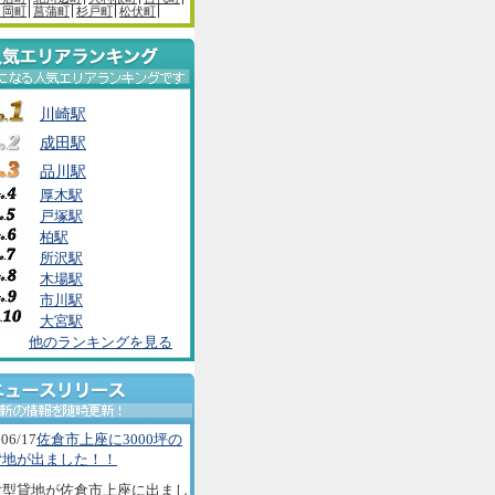
白岡町
菖蒲町
杉戸町
松伏町
川崎駅
成田駅
品川駅
厚木駅
戸塚駅
柏駅
所沢駅
木場駅
市川駅
大宮駅
他のランキングを見る
06/17
佐倉市上座に3000坪の
貸地が出ました！！
大型貸地が佐倉市上座に出まし