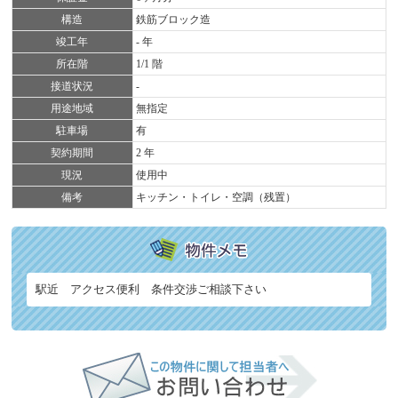
構造
鉄筋ブロック造
竣工年
- 年
所在階
1/1 階
接道状況
-
用途地域
無指定
駐車場
有
契約期間
2 年
現況
使用中
備考
キッチン・トイレ・空調（残置）
駅近 アクセス便利 条件交渉ご相談下さい