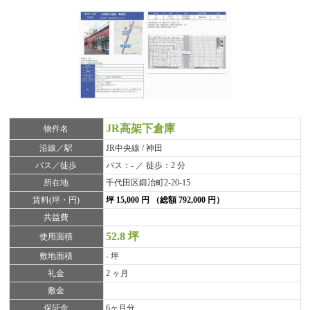
JR高架下倉庫
物件名
沿線／駅
JR中央線 / 神田
バス／徒歩
バス：- ／ 徒歩：2 分
所在地
千代田区鍛冶町2-20-15
賃料(坪・円)
坪 15,000 円 （総額 792,000 円）
共益費
52.8 坪
使用面積
敷地面積
- 坪
礼金
2 ヶ月
敷金
保証金
6ヶ月分