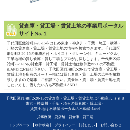
貸倉庫・貸工場・賃貸土地の事業用ポータル
サイトNo.１
千代田区鍛冶町2-20-15をはじめ東京・神奈川・千葉・埼玉・横浜・
川崎の貸倉庫・貸工場・賃貸土地の情報を検索できます。千代田区
鍛冶町2-20-15の事務所付・ホイスト・クレーン付、キュービクル、
工業地域の貸し倉庫・貸し工場もプロがお探しします。千代田区鍛
冶町2-20-15の貸倉庫・貸工場・賃貸土地は物件数No１の不動産
iLANDにお任せ下さい。千代田区鍛冶町2-20-15で貸倉庫・貸工場・
賃貸土地を所有のオーナー様には貸し倉庫・貸し工場の広告を掲載
致しますので是非、ご相談下さい。貸倉庫・貸工場・賃貸土地を貸
したい方も、借りたい方も不動産iLAND！
千代田区鍛冶町2-20-15の貸倉庫・貸工場・賃貸土地は不動産iＬａｎｄ
東京・神奈川・千葉・埼玉の貸倉庫・貸工場・
賃貸土地は不動産ポータルの不動産iLand
貸事務所・貸店舗
｜
貸倉庫・貸工場
トップページ
物件検索
プライバシー
貸したい
お問い合わせ