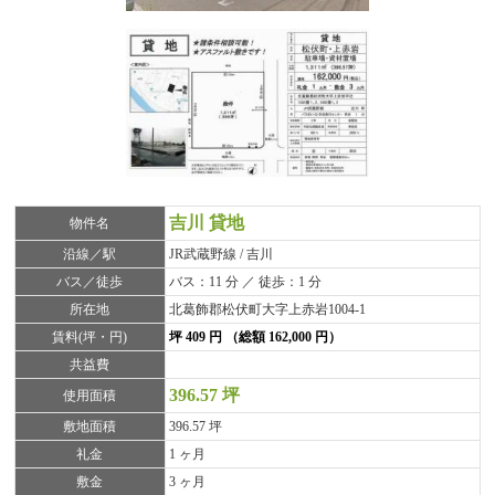
吉川 貸地
物件名
沿線／駅
JR武蔵野線 / 吉川
バス／徒歩
バス：11 分 ／ 徒歩：1 分
所在地
北葛飾郡松伏町大字上赤岩1004-1
賃料(坪・円)
坪 409 円 （総額 162,000 円）
共益費
396.57 坪
使用面積
敷地面積
396.57 坪
礼金
1 ヶ月
敷金
3 ヶ月