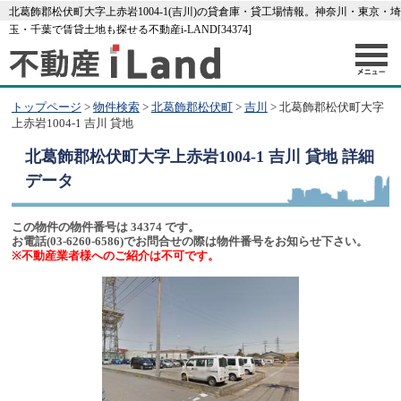
北葛飾郡松伏町大字上赤岩1004-1(吉川)の貸倉庫・貸工場情報。神奈川・東京・埼
玉・千葉で賃貸土地も探せる不動産i-LAND[34374]
トップページ
>
物件検索
>
北葛飾郡松伏町
>
吉川
> 北葛飾郡松伏町大字
上赤岩1004-1 吉川 貸地
北葛飾郡松伏町大字上赤岩1004-1 吉川 貸地
詳細
データ
この物件の物件番号は 34374 です。
お電話(03-6260-6586)でお問合せの際は物件番号をお知らせ下さい。
※不動産業者様へのご紹介は不可です。