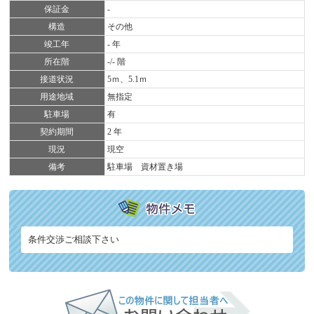
保証金
-
構造
その他
竣工年
- 年
所在階
-/- 階
接道状況
5ｍ、5.1ｍ
用途地域
無指定
駐車場
有
契約期間
2 年
現況
現空
備考
駐車場 資材置き場
条件交渉ご相談下さい