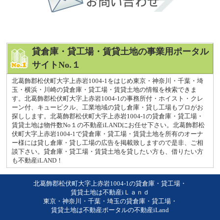
貸倉庫・貸工場・賃貸土地の事業用ポータル
サイトNo.１
北葛飾郡松伏町大字上赤岩1004-1をはじめ東京・神奈川・千葉・埼
玉・横浜・川崎の貸倉庫・貸工場・賃貸土地の情報を検索できま
す。北葛飾郡松伏町大字上赤岩1004-1の事務所付・ホイスト・クレ
ーン付、キュービクル、工業地域の貸し倉庫・貸し工場もプロがお
探しします。北葛飾郡松伏町大字上赤岩1004-1の貸倉庫・貸工場・
賃貸土地は物件数No１の不動産iLANDにお任せ下さい。北葛飾郡松
伏町大字上赤岩1004-1で貸倉庫・貸工場・賃貸土地を所有のオーナ
ー様には貸し倉庫・貸し工場の広告を掲載致しますので是非、ご相
談下さい。貸倉庫・貸工場・賃貸土地を貸したい方も、借りたい方
も不動産iLAND！
北葛飾郡松伏町大字上赤岩1004-1の貸倉庫・貸工場・
賃貸土地は不動産iＬａｎｄ
東京・神奈川・千葉・埼玉の貸倉庫・貸工場・
賃貸土地は不動産ポータルの不動産iLand