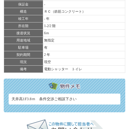
保証金
-
構造
ＲＣ（鉄筋コンクリート）
竣工年
- 年
所在階
1-2/2 階
接道状況
6ｍ
用途地域
無指定
駐車場
有
契約期間
2 年
現況
現空
備考
電動シャッター トイレ
天井高1F3.8ｍ 条件交渉ご相談下さい