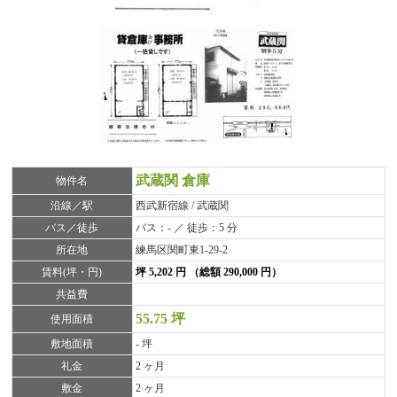
武蔵関 倉庫
物件名
沿線／駅
西武新宿線 / 武蔵関
バス／徒歩
バス：- ／ 徒歩：5 分
所在地
練馬区関町東1-29-2
賃料(坪・円)
坪 5,202 円 （総額 290,000 円）
共益費
55.75 坪
使用面積
敷地面積
- 坪
礼金
2 ヶ月
敷金
2 ヶ月