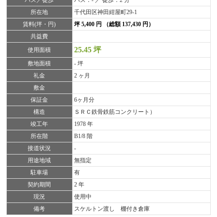
所在地
千代田区神田紺屋町29-1
賃料(坪・円)
坪 5,400 円 （総額 137,430 円）
共益費
25.45 坪
使用面積
敷地面積
- 坪
礼金
2 ヶ月
敷金
保証金
6ヶ月分
構造
ＳＲＣ鉄骨鉄筋コンクリート）
竣工年
1978 年
所在階
B1/8 階
接道状況
-
用途地域
無指定
駐車場
有
契約期間
2 年
現況
使用中
備考
スケルトン渡し 棚付き倉庫