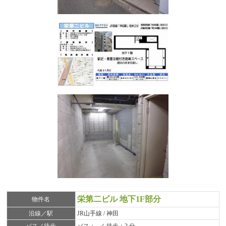
栄第二ビル 地下1F部分
物件名
沿線／駅
JR山手線 / 神田
バス／徒歩
バス：- ／ 徒歩：2 分