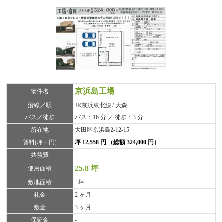
京浜島工場
物件名
沿線／駅
JR京浜東北線 / 大森
バス／徒歩
バス：16 分 ／ 徒歩：3 分
所在地
大田区京浜島2-12-15
賃料(坪・円)
坪 12,558 円 （総額 324,000 円）
共益費
25.8 坪
使用面積
敷地面積
- 坪
礼金
2 ヶ月
敷金
3 ヶ月
保証金
-