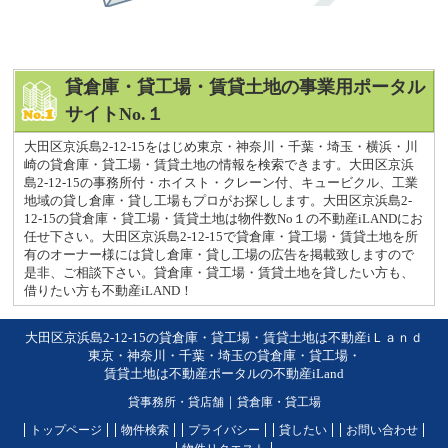
貸倉庫・貸工場・賃貸土地の事業用ポータル
サイトNo.１
大田区京浜島2-12-15をはじめ東京・神奈川・千葉・埼玉・横浜・川
崎の貸倉庫・貸工場・賃貸土地の情報を検索できます。大田区京浜
島2-12-15の事務所付・ホイスト・クレーン付、キュービクル、工業
地域の貸し倉庫・貸し工場もプロがお探しします。大田区京浜島2-
12-15の貸倉庫・貸工場・賃貸土地は物件数No１の不動産iLANDにお
任せ下さい。大田区京浜島2-12-15で貸倉庫・貸工場・賃貸土地を所
有のオーナー様には貸し倉庫・貸し工場の広告を掲載致しますので
是非、ご相談下さい。貸倉庫・貸工場・賃貸土地を貸したい方も、
借りたい方も不動産iLAND！
大田区京浜島2-12-15の貸倉庫・貸工場・賃貸土地は不動産iＬａｎｄ
東京・神奈川・千葉・埼玉の貸倉庫・貸工場・
賃貸土地は不動産ポータルの不動産iLand
貸事務所・貸店舗
｜
貸倉庫・貸工場
トップページ
物件検索
プライバシー
貸したい
お問い合わせ