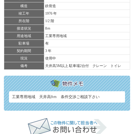
構造
鉄骨造
竣工年
1976 年
所在階
1/2 階
接道状況
8ｍ
用途地域
工業専用地域
駐車場
有
契約期間
3 年
現況
使用中
備考
天井高5M以上 駐車場2台付 クレーン トイレ
工業専用地域 天井高9ｍ 条件交渉ご相談下さい