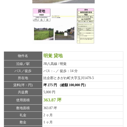
明覚 貸地
物件名
沿線／駅
JR八高線 / 明覚
バス／徒歩
バス：- ／ 徒歩：14 分
所在地
比企郡ときがわ町大字玉川1479-5
賃料(坪・円)
坪 275 円 （総額 100,000 円）
共益費
5,000 円
363.87 坪
使用面積
敷地面積
363.87 坪
礼金
2 ヶ月
敷金
1 ヶ月