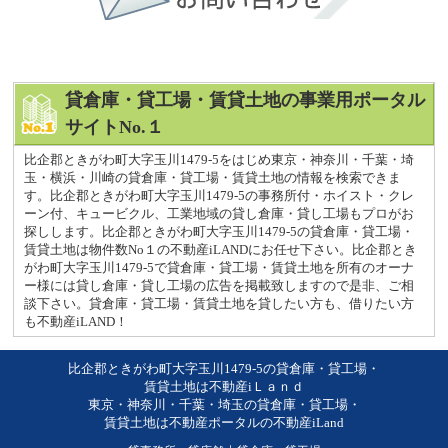
貸倉庫・貸工場・賃貸土地の事業用ポータル
サイトNo.１
比企郡ときがわ町大字玉川1479-5をはじめ東京・神奈川・千葉・埼
玉・横浜・川崎の貸倉庫・貸工場・賃貸土地の情報を検索できま
す。比企郡ときがわ町大字玉川1479-5の事務所付・ホイスト・クレ
ーン付、キュービクル、工業地域の貸し倉庫・貸し工場もプロがお
探しします。比企郡ときがわ町大字玉川1479-5の貸倉庫・貸工場・
賃貸土地は物件数No１の不動産iLANDにお任せ下さい。比企郡とき
がわ町大字玉川1479-5で貸倉庫・貸工場・賃貸土地を所有のオーナ
ー様には貸し倉庫・貸し工場の広告を掲載致しますので是非、ご相
談下さい。貸倉庫・貸工場・賃貸土地を貸したい方も、借りたい方
も不動産iLAND！
比企郡ときがわ町大字玉川1479-5の貸倉庫・貸工場・
賃貸土地は不動産iＬａｎｄ
東京・神奈川・千葉・埼玉の貸倉庫・貸工場・
賃貸土地は不動産ポータルの不動産iLand