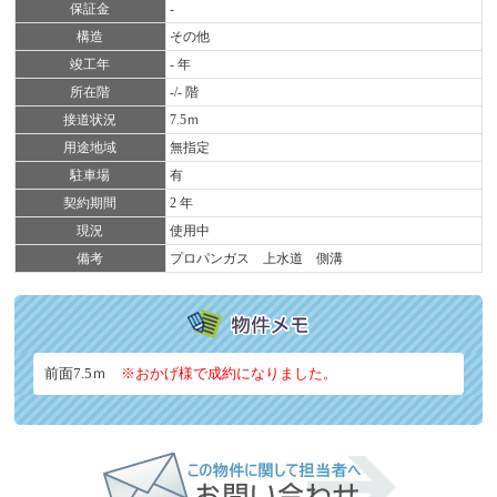
保証金
-
構造
その他
竣工年
- 年
所在階
-/- 階
接道状況
7.5ｍ
用途地域
無指定
駐車場
有
契約期間
2 年
現況
使用中
備考
プロパンガス 上水道 側溝
前面7.5ｍ
※おかげ様で成約になりました。