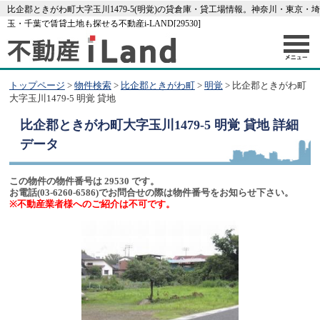
比企郡ときがわ町大字玉川1479-5(明覚)の貸倉庫・貸工場情報。神奈川・東京・埼
玉・千葉で賃貸土地も探せる不動産i-LAND[29530]
トップページ
>
物件検索
>
比企郡ときがわ町
>
明覚
> 比企郡ときがわ町
大字玉川1479-5 明覚 貸地
比企郡ときがわ町大字玉川1479-5 明覚 貸地
詳細
データ
この物件の物件番号は 29530 です。
お電話(03-6260-6586)でお問合せの際は物件番号をお知らせ下さい。
※不動産業者様へのご紹介は不可です。