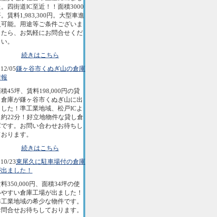
。四街道IC至近！！面積3000
。賃料1,983,300円。大型車進
入可能。用途等ご条件ございま
したら、お気軽にお問合せくだ
さい。
続きはこちら
12/05
鎌ヶ谷市くぬぎ山の倉庫
情報
積45坪、賃料198,000円の貸
し倉庫が鎌ヶ谷市くぬぎ山に出
ました！準工業地域、松戸ICよ
り約22分！好立地物件な貸し倉
庫です。お問い合わせお待ちし
ております。
続きはこちら
10/23
東尾久に駐車場付の倉庫
が出ました！
料350,000円、面積34坪の使
いやすい倉庫工場が出ました！
準工業地域の希少な物件です。
お問合せお待ちしております。