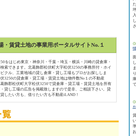
た
坪
場・賃貸土地の事業用ポータルサイトNo.１
面
250をはじめ東京・神奈川・千葉・埼玉・横浜・川崎の貸倉庫・
検索できます。北葛飾郡松伏町大字松伏3250の事務所付・ホイ
ービクル、工業地域の貸し倉庫・貸し工場もプロがお探ししま
伏3250の貸倉庫・貸工場・賃貸土地は物件数No１の不動産
北葛飾郡松伏町大字松伏3250で貸倉庫・貸工場・賃貸土地を所有
庫・貸し工場の広告を掲載致しますので是非、ご相談下さい。貸
貸したい方も、借りたい方も不動産iLAND！
賃