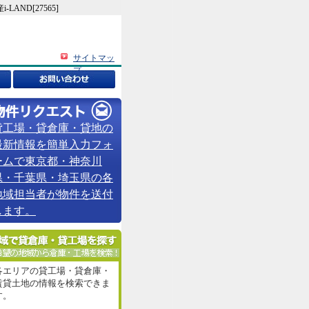
ND[27565]
サイトマッ
プ
貸工場・貸倉庫・貸地の
最新情報を簡単入力フォ
ームで東京都・神奈川
県・千葉県・埼玉県の各
地域担当者が物件を送付
します。
各エリアの貸工場・貸倉庫・
賃貸土地の情報を検索できま
す。