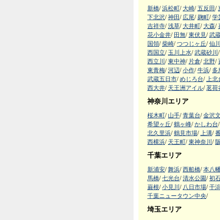
新橋
/
浜松町
/
大崎
/
五反田
/
下北沢
/
神田
/
広尾
/
麹町
/
学
吉祥寺
/
浅草
/
大井町
/
大森
/
花小金井
/
田無
/
東伏見
/
武
国領
/
柴崎
/
つつじヶ丘
/
仙
西国立
/
玉川上水
/
武蔵砂川
/
西立川
/
東中神
/
片倉
/
北野
/
東青梅
/
河辺
/
小作
/
牛浜
/
多
武蔵五日市
/
めじろ台
/
上北
西大井
/
天王洲アイル
/
茗荷
神奈川エリア
桜木町
/
山手
/
青葉台
/
金沢
希望ヶ丘
/
鶴ヶ峰
/
かしわ台
/
北久里浜
/
鶴見市場
/
上溝
/
西横浜
/
天王町
/
東神奈川
/
千葉エリア
新浦安
/
舞浜
/
西船橋
/
本八
馬橋
/
七光台
/
清水公園
/
初
巌根
/
小見川
/
八日市場
/
干
千葉ニュータウン中央
/
埼玉エリア