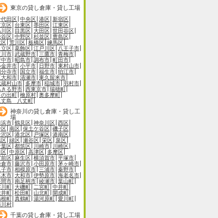
東京の貸し倉庫・貸し工場
千代田区
中央区
港区
新宿区
文京区
台東区
墨田区
江東区
品川区
目黒区
大田区
世田谷区
渋谷区
中野区
杉並区
豊島区
北区
荒川区
板橋区
練馬区
足立区
葛飾区
江戸川区
八王子市
立川市
武蔵野市
三鷹市
青梅市
府中市
昭島市
調布市
町田市
小金井市
小平市
日野市
東村山市
国分寺市
国立市
福生市
狛江市
東大和市
清瀬市
東久留米市
武蔵村山市
多摩市
稲城市
羽村市
あきる野市
西東京市
瑞穂町
日の出町
檜原村
奥多摩町
八丈島 八丈町
神奈川の貸し倉庫・貸し工
場
横浜市
鶴見区
神奈川区
西区
中区
南区
保土ケ谷区
磯子区
金沢区
港北区
戸塚区
港南区
旭区
緑区
瀬谷区
栄区
泉区
青葉区
都筑区
川崎市
川崎区
幸区
中原区
高津区
多摩区
宮前区
麻生区
横須賀市
平塚市
鎌倉市
藤沢市
小田原市
茅ヶ崎市
逗子市
相模原市
三浦市
秦野市
厚木市
大和市
伊勢原市
海老名市
座間市
南足柄市
綾瀬市
葉山町
寒川町
大磯町
二宮町
中井町
大井町
松田町
山北町
開成町
箱根町
真鶴町
湯河原町
愛川町
清川村
千葉の貸し倉庫・貸し工場