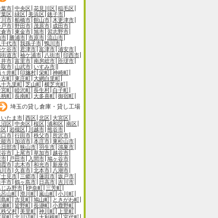
千葉市
中央区
花見川区
稲毛区
若葉区
緑区
美浜区
銚子市
市川市
船橋市
館山市
木更津市
松戸市
野田市
茂原市
成田市
佐倉市
東金市
旭市
習志野市
柏市
勝浦市
市原市
流山市
八千代市
我孫子市
鴨川市
鎌ケ谷市
君津市
富津市
浦安市
四街道市
袖ケ浦市
八街市
印西市
白井市
富里市
南房総市
匝瑳市
香取市
山武市
いすみ市
酒々井町
印旛村
栄町
神崎町
多古町
東庄町
大網白里町
九十九里町
芝山町
横芝光町
一宮町
睦沢町
長生村
白子町
長柄町
長南町
大多喜町
御宿町
埼玉の貸し倉庫・貸し工場
さいたま市
西区
北区
大宮区
見沼区
中央区
桜区
浦和区
南区
緑区
岩槻区
川越市
熊谷市
川口市
行田市
秩父市
所沢市
飯能市
加須市
本庄市
東松山市
春日部市
狭山市
羽生市
鴻巣市
深谷市
上尾市
草加市
越谷市
蕨市
戸田市
入間市
鳩ヶ谷市
朝霞市
志木市
和光市
新座市
桶川市
久喜市
北本市
八潮市
富士見市
三郷市
蓮田市
坂戸市
幸手市
鶴ヶ島市
日高市
吉川市
ふじみ野市
伊奈町
三芳町
毛呂山町
滑川町
嵐山町
小川町
川島町
吉見町
鳩山町
ときがわ町
横瀬町
皆野町
長瀞町
小鹿野町
東秩父村
美里町
神川町
上里町
寄居町
北川辺町
大利根町
宮代町