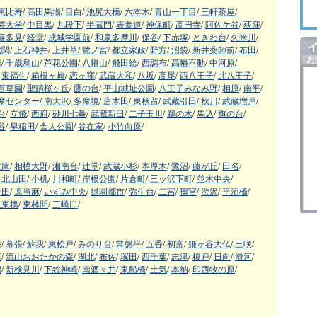
恵比寿
/
高田馬場
/
目白
/
池尻大橋
/
六本木
/
青山一丁目
/
三軒茶屋
/
芸大学
/
中目黒
/
九段下
/
半蔵門
/
表参道
/
神保町
/
高円寺
/
阿佐ケ谷
/
荻窪
/
喜多見
/
経堂
/
成城学園前
/
和泉多摩川
/
保谷
/
下赤塚
/
ときわ台
/
久米川
/
蔵関
/
上石神井
/
上井草
/
鷺ノ宮
/
都立家政
/
野方
/
沼袋
/
新井薬師前
/
布田
/
川
/
千歳烏山
/
芦花公園
/
八幡山
/
飛田給
/
西調布
/
高幡不動
/
中河原
/
東福生
/
箱根ヶ崎
/
恋ヶ窪
/
武蔵大和
/
八坂
/
高尾
/
西八王子
/
北八王子
/
百草園
/
聖蹟桜ヶ丘
/
鷹の台
/
平山城址公園
/
八王子みなみ野
/
相原
/
南平
/
摩センター
/
南大沢
/
多摩境
/
唐木田
/
東秋留
/
武蔵引田
/
秋川
/
武蔵増戸
/
台
/
立飛
/
西府
/
砂川七番
/
武蔵新田
/
二子玉川
/
鵜の木
/
馬込
/
旗の台
/
谷
/
早稲田
/
舎人公園
/
谷在家
/
小竹向原
/
文庫
/
相模大野
/
湘南台
/
辻堂
/
武蔵小杉
/
本厚木
/
鷺沼
/
藤が丘
/
田名
/
北山田
/
小机
/
川和町
/
岸根公園
/
片倉町
/
三ッ沢下町
/
並木中央
/
番田
/
原当麻
/
いずみ中央
/
緑園都市
/
弥生台
/
二宮
/
鴨宮
/
渋沢
/
平沼橋
/
阪東橋
/
東林間
/
三崎口
/
幡
/
幕張
/
蘇我
/
東松戸
/
みのり台
/
常盤平
/
五香
/
初富
/
鎌ヶ谷大仏
/
三咲
/
石
/
流山おおたかの森
/
湖北
/
布佐
/
塚田
/
西千葉
/
志津
/
榎戸
/
日向
/
滑河
/
潟
/
新検見川
/
下総神崎
/
南酒々井
/
東船橋
/
土気
/
本納
/
印西牧の原
/