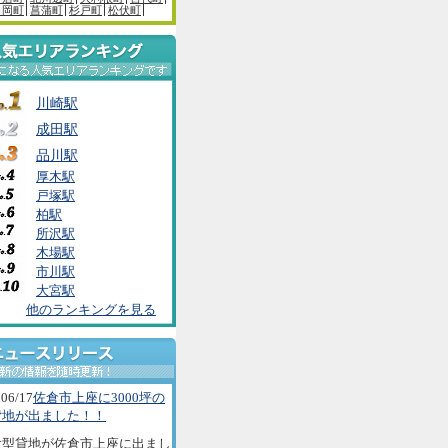
白岡町
菖蒲町
杉戸町
松伏町
川崎駅
成田駅
品川駅
厚木駅
戸塚駅
柏駅
所沢駅
木場駅
市川駅
大宮駅
他のランキングを見る
06/17
佐倉市上座に3000坪の
貸地が出ました！！
大型貸地が佐倉市上座に出まし