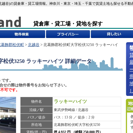
北越谷)の貸倉庫・貸工場情報。神奈川・東京・埼玉・千葉で賃貸土地も探せる不動産i-LA
貸倉庫・貸工場・貸地を探す
北葛飾郡松伏町
>
北越谷
> 北葛飾郡松伏町大字松伏3250 ラッキーハイ
松伏3250 ラッキーハイツ
詳細データ
5 です。
6)でお問合せの際は物件番号をお知らせ下さい。
は不可です。
ラッキーハイツ
物件名
沿線／駅
東武伊勢崎線 / 北越谷
バス／徒歩
バス：13 分 ／ 徒歩：2 分
所在地
北葛飾郡松伏町大字松伏3250
賃料(坪・円)
坪 4,932 円 （総額 250,000 円）