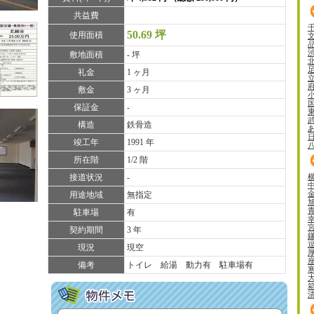
共益費
50.69 坪
使用面積
敷地面積
- 坪
礼金
1 ヶ月
敷金
3 ヶ月
保証金
-
構造
鉄骨造
竣工年
1991 年
所在階
1/2 階
接道状況
-
用途地域
無指定
駐車場
有
契約期間
3 年
現況
現空
備考
トイレ 給湯 動力有 駐車場有