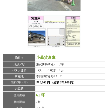
小暮貸倉庫
物件名
沿線／駅
東武伊勢崎線 / 一ノ割
バス／徒歩
バス：- ／ 徒歩：4 分
所在地
春日部市緑町6-11-41
賃料(坪・円)
坪 6,066 円 （総額 370,000 円）
共益費
61 坪
使用面積
敷地面積
- 坪
礼金
2 ヶ月