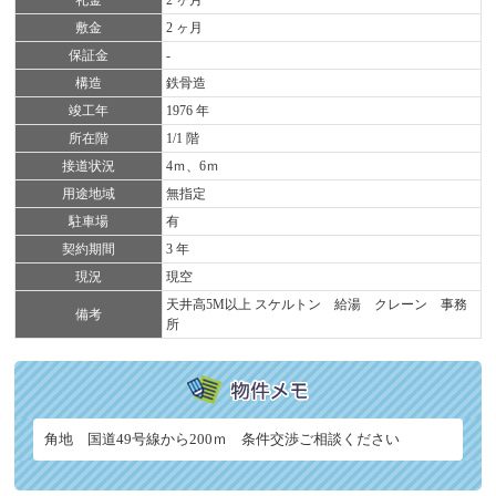
敷金
2 ヶ月
保証金
-
構造
鉄骨造
竣工年
1976 年
所在階
1/1 階
接道状況
4ｍ、6ｍ
用途地域
無指定
駐車場
有
契約期間
3 年
現況
現空
天井高5M以上 スケルトン 給湯 クレーン 事務
備考
所
角地 国道49号線から200ｍ 条件交渉ご相談ください