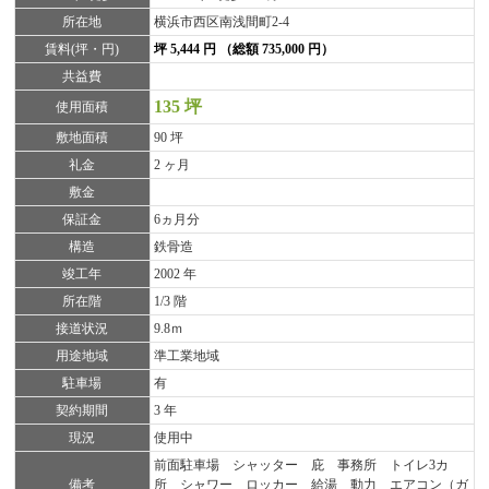
所在地
横浜市西区南浅間町2-4
賃料(坪・円)
坪 5,444 円 （総額 735,000 円）
共益費
135 坪
使用面積
敷地面積
90 坪
礼金
2 ヶ月
敷金
保証金
6ヵ月分
構造
鉄骨造
竣工年
2002 年
所在階
1/3 階
接道状況
9.8ｍ
用途地域
準工業地域
駐車場
有
契約期間
3 年
現況
使用中
前面駐車場 シャッター 庇 事務所 トイレ3カ
備考
所 シャワー ロッカー 給湯 動力 エアコン（ガ