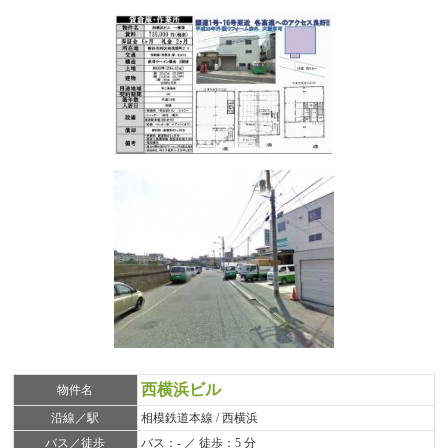
西横浜ビル
物件名
沿線／駅
相模鉄道本線 / 西横浜
バス／徒歩
バス：- ／ 徒歩：5 分