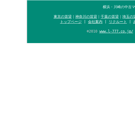
横浜・川崎の中古マ
東京の賃貸
｜
神奈川の賃貸
｜
千葉の賃貸
｜
埼玉の
トップページ
|
会社案内
|
リクルート
|
©2010
www.l-777.co.jp/