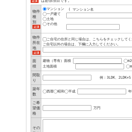
は必須項目です。
マンション
( マンション名
物件
一戸建て
種
土地
別
その他
物件
ご自宅の住所と同じ場合は、こちらをチェックしてく
所在
ご自宅以外の場合は、下欄に入力してください。
地
面
建物（専有）面積
m2
積
土地面積
m
間取
例：3LDK、2LDK+S
り
築年
西暦
昭和
平成
年
数
ご希
望価
万円
格
その